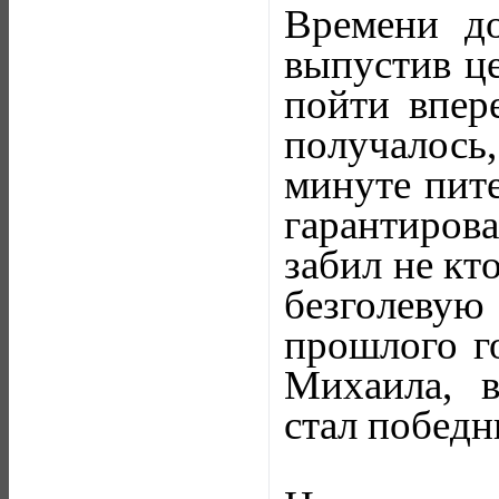
Времени до
выпустив ц
пойти впер
получалось,
минуте пите
гарантиров
забил не кт
безголеву
прошлого го
Михаила, в
стал победн