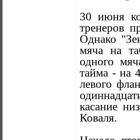
30 июня ко
тренеров п
Однако "Зен
мяча на та
одного мяч
тайма - на 
левого фла
одиннадцати
касание ни
Коваля.