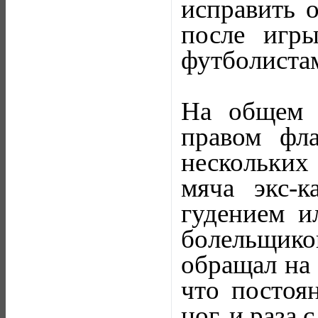
исправить 
после игр
футболиста
На общем 
правом фла
нескольких
мяча экс-к
гудением и
болельщико
обращал на 
что постоя
ног, и раза 