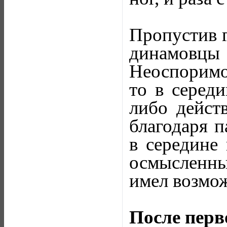
Пропустив г
динамовцы 
Неоспоримо
то в середи
либо дейст
благодаря 
в середине 
осмысленны
имел возмож
После перв