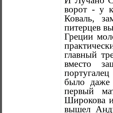
И Лучано С
ворот - у 
Коваль, з
питерцев в
Греции мол
практическ
главный тре
вместо за
португалец
было даже 
первый ма
Широкова и
вышел Анд