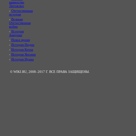
княжество
Литовское
-
Отечественная
история
-
Великая
Отечественная
война
-
История
Америки
-
Новое время
-
История Индии
-
История Китая
-
История Японии
-
История Ирана
© WIKI.RU, 2008–2017 Г. ВСЕ ПРАВА ЗАЩИЩЕНЫ.