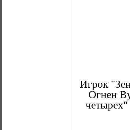
Игрок "Зе
Огнен Ву
четырех"