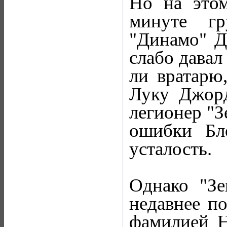
Но на этом
минуте г
"Динамо" Д
слабо давал
ли вратарю
Луку Джор
легионер "З
ошибки Бло
усталость.
Однако "Зе
недавнее по
фамилией Н