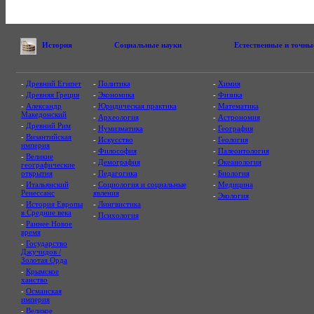
История
Социальные науки
Естественные и точны
-
Древний Египет
-
Политика
-
Химия
-
Древняя Греция
-
Экономика
-
Физика
-
Александр
-
Юридическая практика
-
Математика
Македонский
-
Археология
-
Астрономия
-
Древний Рим
-
Нумизматика
-
География
-
Византийская
-
Искусство
-
Геология
империя
-
Философия
-
Палеонтология
-
Великие
-
Демография
-
Океанология
географические
открытия
-
Педагогика
-
Биология
-
Итальянский
-
Социология и социальные
-
Медицина
Ренессанс
явления
-
Экология
-
История Европы
-
Лингвистика
в Средние века
-
Психология
-
Раннее Новое
время
-
Государство
Джучидов /
Золотая Орда
-
Крымское
ханство
-
Османская
империя
-
Великое