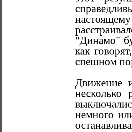
справедлив
настояще
расстраив
"Динамо" бу
как говорят
спешном пор
Движение и
несколько 
выключалис
немного ил
останавлив