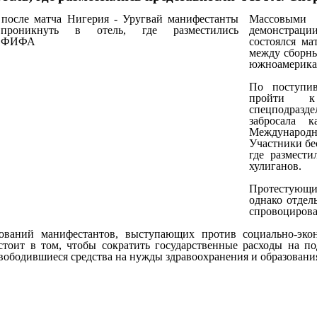
Массовыми
демонстрации
состоялся м
между сборны
южноамерикан
По поступи
пройти к
спецподразде
забросала 
Международн
Участники бе
где размест
хулиганов.
Протестующи
однако отдел
спровоцирова
ований манифестантов, выступающих против социально-экон
стоит в том, чтобы сократить государственные расходы на 
вободившиеся средства на нужды здравоохранения и образовани