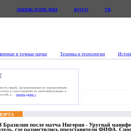
ЭНЦИКЛОПЕДИИ
ФОТО
ТВ
венные и точные науки
Техника и технологии
Истор
Т
ьность людей, организованная по определенным
состоит в сопоставлении их интеллектуальных и
стей, а ...
читать далее »
ПОРТА
В Бразилии после матча Нигерия - Уругвай маниф
отель, где разместились представители ФИФА. Спор