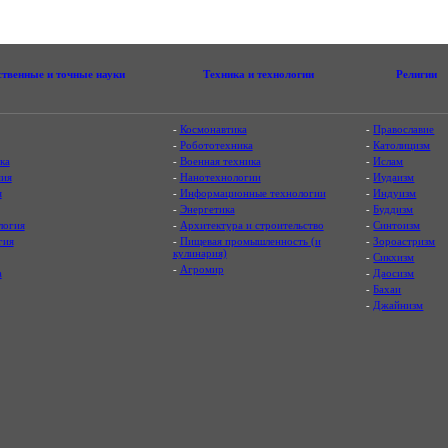
ственные и точные науки
Техника и технологии
Религии
-
Космонавтика
-
Православие
-
Робототехника
-
Католицизм
ка
-
Военная техника
-
Ислам
ия
-
Нанотехнологии
-
Иудаизм
я
-
Информационные технологии
-
Индуизм
-
Энергетика
-
Буддизм
логия
-
Архитектура и строительство
-
Синтоизм
гия
-
Пищевая промышленность (и
-
Зороастризм
кулинария)
-
Сикхизм
-
Агромир
а
-
Даосизм
-
Бахаи
-
Джайнизм