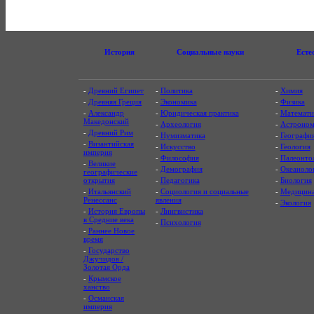
История
Социальные науки
Есте
-
Древний Египет
-
Политика
-
Химия
-
Древняя Греция
-
Экономика
-
Физика
-
Александр
-
Юридическая практика
-
Математи
Македонский
-
Археология
-
Астроном
-
Древний Рим
-
Нумизматика
-
Географи
-
Византийская
-
Искусство
-
Геология
империя
-
Философия
-
Палеонто
-
Великие
-
Демография
-
Океаноло
географические
открытия
-
Педагогика
-
Биология
-
Итальянский
-
Социология и социальные
-
Медицин
Ренессанс
явления
-
Экология
-
История Европы
-
Лингвистика
в Средние века
-
Психология
-
Раннее Новое
время
-
Государство
Джучидов /
Золотая Орда
-
Крымское
ханство
-
Османская
империя