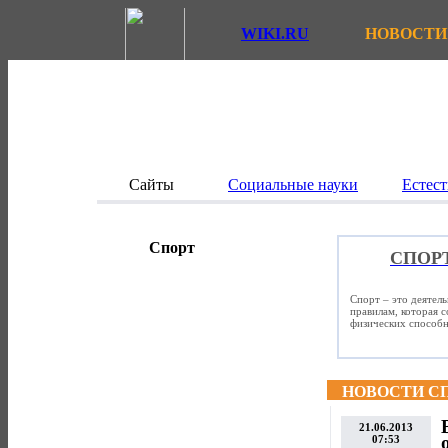
WIKI.RU
НОВОСТИ
Сайты
Социальные науки
Естест
Спорт
СПОР
Спорт – это деятел
правилам, которая 
физических способно
НОВОСТИ С
21.06.2013
07:53