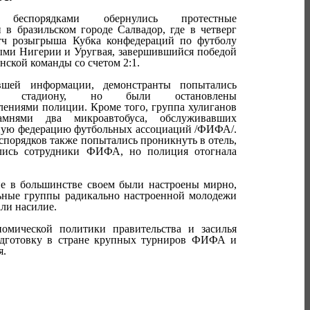
 беспорядками обернулись протестные
 в бразильском городе Салвадор, где в четверг
атч розыгрыша Кубка конфедераций по футболу
ми Нигерии и Уругвая, завершившийся победой
ской команды со счетом 2:1.
вшей информации, демонстранты попытались
 стадиону, но были остановлены
лениями полиции. Кроме того, группа хулиганов
камнями два микроавтобуса, обслуживавших
ую федерацию футбольных ассоциаций /ФИФА/.
спорядков также попытались проникнуть в отель,
ились сотрудники ФИФА, но полиция отогнала
е в большинстве своем были настроены мирно,
ьные группы радикально настроенной молодежи
ли насилие.
омической политики правительства и засилья
подготовку в стране крупных турниров ФИФА и
я.