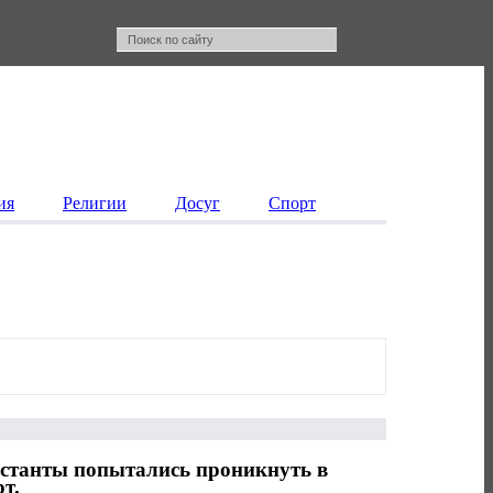
ия
Религии
Досуг
Спорт
естанты попытались проникнуть в
т.