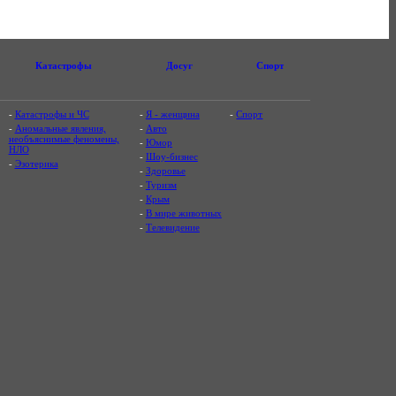
Катастрофы
Досуг
Спорт
-
Катастрофы и ЧС
-
Я - женщина
-
Спорт
-
Аномальные явления,
-
Авто
необъяснимые феномены,
-
Юмор
НЛО
-
Шоу-бизнес
-
Эзотерика
-
Здоровье
-
Туризм
-
Крым
-
В мире животных
-
Телевидение