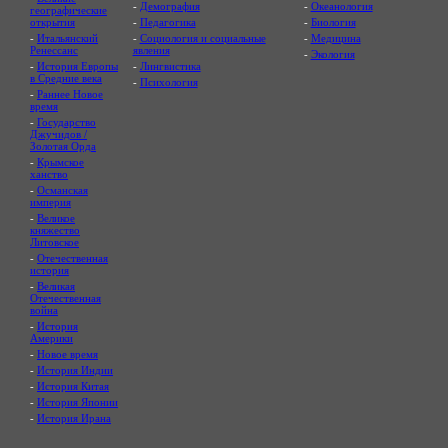
-
Демография
-
Океанология
географические
открытия
-
Педагогика
-
Биология
-
Итальянский
-
Социология и социальные
-
Медицина
Ренессанс
явления
-
Экология
-
История Европы
-
Лингвистика
в Средние века
-
Психология
-
Раннее Новое
время
-
Государство
Джучидов /
Золотая Орда
-
Крымское
ханство
-
Османская
империя
-
Великое
княжество
Литовское
-
Отечественная
история
-
Великая
Отечественная
война
-
История
Америки
-
Новое время
-
История Индии
-
История Китая
-
История Японии
-
История Ирана