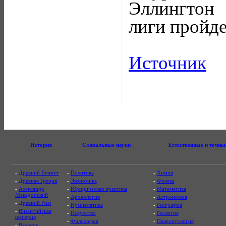
Эллингтон 
лиги пройде
Источник
История
Социальные науки
Естественные и точны
-
Древний Египет
-
Политика
-
Химия
-
Древняя Греция
-
Экономика
-
Физика
-
Александр
-
Юридическая практика
-
Математика
Македонский
-
Археология
-
Астрономия
-
Древний Рим
-
Нумизматика
-
География
-
Византийская
-
Искусство
-
Геология
империя
-
Философия
-
Палеонтология
-
Великие