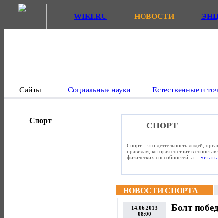
WIKI.RU
НОВОСТИ
ЭН
Сайты
Социальные науки
Естественные и то
Спорт
СПОРТ
Спорт – это деятельность людей, орг
правилам, которая состоит в сопостав
физических способностей, а ...
читать 
НОВОСТИ СПОРТА
Болт побед
14.06.2013
08:00