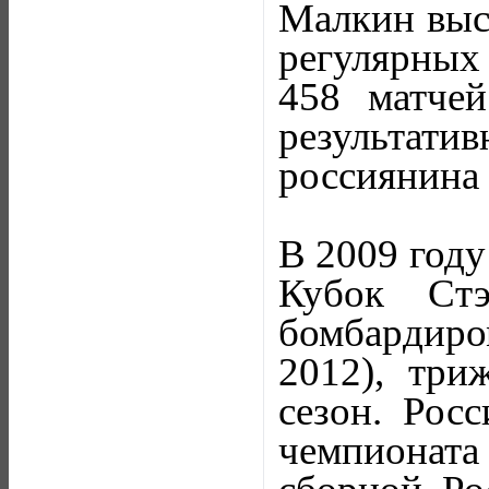
Малкин выст
регулярны
458 матче
результат
россиянина 
В 2009 году
Кубок Ст
бомбардир
2012), три
сезон. Рос
чемпионат