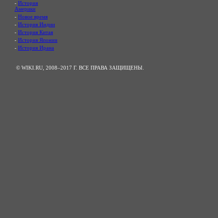
-
История
Америки
-
Новое время
-
История Индии
-
История Китая
-
История Японии
-
История Ирана
© WIKI.RU, 2008–2017 Г. ВСЕ ПРАВА ЗАЩИЩЕНЫ.