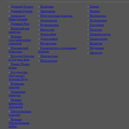
-
Древний Египет
-
Политика
-
Химия
-
Древняя Греция
-
Экономика
-
Физика
-
Александр
-
Юридическая практика
-
Математика
Македонский
-
Археология
-
Астрономия
-
Древний Рим
-
Нумизматика
-
География
-
Византийская
-
Искусство
-
Геология
империя
-
Философия
-
Палеонтология
-
Великие
-
Демография
-
Океанология
географические
открытия
-
Педагогика
-
Биология
-
Итальянский
-
Социология и социальные
-
Медицина
Ренессанс
явления
-
Экология
-
История Европы
-
Лингвистика
в Средние века
-
Психология
-
Раннее Новое
время
-
Государство
Джучидов /
Золотая Орда
-
Крымское
ханство
-
Османская
империя
-
Великое
княжество
Литовское
-
Отечественная
история
-
Великая
Отечественная
война