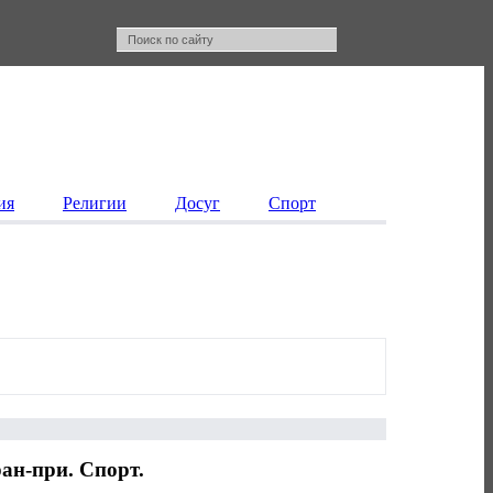
ия
Религии
Досуг
Спорт
ан-при. Спорт.