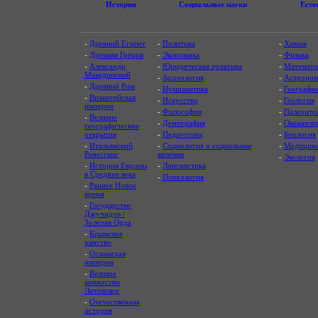
История
Социальные науки
Есте
-
Древний Египет
-
Политика
-
Химия
-
Древняя Греция
-
Экономика
-
Физика
-
Александр
-
Юридическая практика
-
Математи
Македонский
-
Археология
-
Астроном
-
Древний Рим
-
Нумизматика
-
Географи
-
Византийская
-
Искусство
-
Геология
империя
-
Философия
-
Палеонто
-
Великие
-
Демография
-
Океаноло
географические
открытия
-
Педагогика
-
Биология
-
Итальянский
-
Социология и социальные
-
Медицин
Ренессанс
явления
-
Экология
-
История Европы
-
Лингвистика
в Средние века
-
Психология
-
Раннее Новое
время
-
Государство
Джучидов /
Золотая Орда
-
Крымское
ханство
-
Османская
империя
-
Великое
княжество
Литовское
-
Отечественная
история