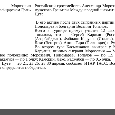
Российский гроссмейстер Александр Морозев
мужского Гран-при Международной шахматн
Цуге.
В его активе после двух сыгранных партий
Пономарев и болгарин Веселин Топалов.
Всего в турнире примут участие 12 шах
Топалова, это — Сергей Карякин (Росс
(Азербайджан), Фабиано Каруана (Италия)
Леко (Венгрия), Аниш Гири (Голландия) и Р
Во втором туре Касымжанов выиграл у 
Каруаны, вничью сыграли Морозевич — М
ное положение: Морозевич, Пономарев, Топалов — по 1,5 
акамура — по 1 очку; Камский, Леко, Раджабов — по 0,5 очка.
 Цуге — 20-21, 23-26, 28-30 апреля, сообщает ИТАР-ТАСС. Все
х определится победитель.