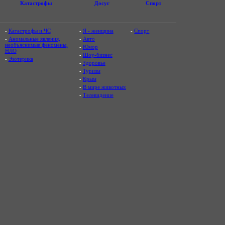
Катастрофы
Досуг
Спорт
-
Катастрофы и ЧС
-
Я - женщина
-
Спорт
-
Аномальные явления,
-
Авто
необъяснимые феномены,
-
Юмор
НЛО
-
Шоу-бизнес
-
Эзотерика
-
Здоровье
-
Туризм
-
Крым
-
В мире животных
-
Телевидение