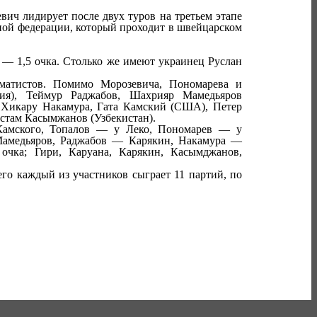
ич лидирует после двух туров на третьем этапе
ой федерации, который проходит в швейцарском
 — 1,5 очка. Столько же имеют украинец Руслан
матистов. Помимо Морозевича, Пономарева и
ия), Теймур Раджабов, Шахрияр Мамедьяров
, Хикару Накамура, Гата Камский (США), Петер
устам Касымжанов (Узбекистан).
Камского, Топалов — у Леко, Пономарев — у
амедьяров, Раджабов — Карякин, Накамура —
очка; Гири, Каруана, Карякин, Касымджанов,
го каждый из участников сыграет 11 партий, по