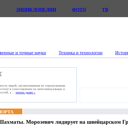
ЭНЦИКЛОПЕДИИ
ФОТО
ТВ
венные и точные науки
Техника и технологии
Истор
Т
ьность людей, организованная по определенным
состоит в сопоставлении их интеллектуальных и
стей, а ...
читать далее »
ПОРТА
Шахматы. Морозевич лидирует на швейцарском Гр