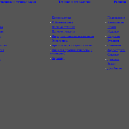
ственные и точные науки
Техника и технологии
Религии
-
Космонавтика
-
Православие
-
Робототехника
-
Католицизм
ка
-
Военная техника
-
Ислам
ия
-
Нанотехнологии
-
Иудаизм
я
-
Информационные технологии
-
Индуизм
-
Энергетика
-
Буддизм
логия
-
Архитектура и строительство
-
Синтоизм
гия
-
Пищевая промышленность (и
-
Зороастризм
кулинария)
-
Сикхизм
-
Агромир
а
-
Даосизм
-
Бахаи
-
Джайнизм