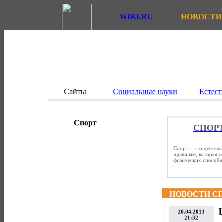
WIKI.RU
НОВОСТИ
Сайты
Социальные науки
Естест
Спорт
СПОР
Спорт – это деятел
правилам, которая 
физических способно
НОВОСТИ С
20.04.2013
21:32