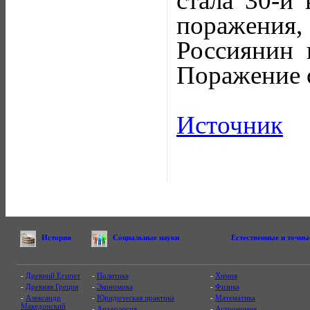
стала 30-й 
поражения,
Россиянин 
Поражение о
Источник
История
Социальные науки
Естественные и точны
-
Древний Египет
-
Политика
-
Химия
-
Древняя Греция
-
Экономика
-
Физика
-
Александр
-
Юридическая практика
-
Математика
Македонский
-
Археология
-
Астрономия