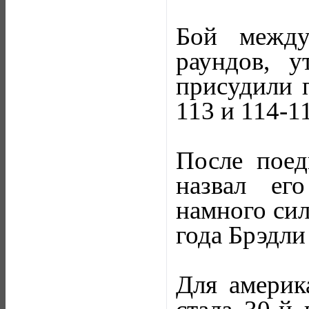
Бой между
раундов, у
присудили п
113 и 114-1
После поед
назвал ег
намного сил
года Брэдли
Для америк