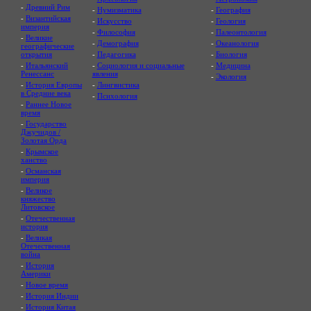
-
Древний Рим
-
Нумизматика
-
География
-
Византийская
-
Искусство
-
Геология
империя
-
Философия
-
Палеонтология
-
Великие
-
Демография
-
Океанология
географические
открытия
-
Педагогика
-
Биология
-
Итальянский
-
Социология и социальные
-
Медицина
Ренессанс
явления
-
Экология
-
История Европы
-
Лингвистика
в Средние века
-
Психология
-
Раннее Новое
время
-
Государство
Джучидов /
Золотая Орда
-
Крымское
ханство
-
Османская
империя
-
Великое
княжество
Литовское
-
Отечественная
история
-
Великая
Отечественная
война
-
История
Америки
-
Новое время
-
История Индии
-
История Китая