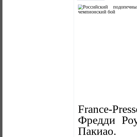
France-Pr
Фредди Роу
Пакиао.