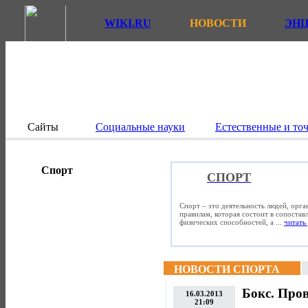
WIKI.RU
НОВОСТИ
ЭН
Сайты
Социальные науки
Естественные и то
Спорт
СПОРТ
Спорт – это деятельность людей, орг
правилам, которая состоит в сопостав
физических способностей, а ...
читать 
НОВОСТИ СПОРТА
Бокс. Пров
16.03.2013
21:09