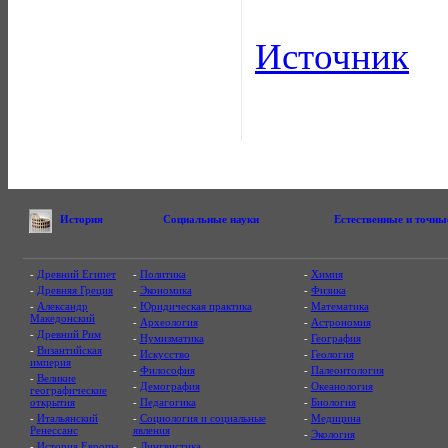
Источник
История
Социальные науки
Естественные и точны
-
Древний Египет
-
Политика
-
Химия
-
Древняя Греция
-
Экономика
-
Физика
-
Александр
-
Юридическая практика
-
Математика
Македонский
-
Археология
-
Астрономия
-
Древний Рим
-
Нумизматика
-
География
-
Византийская
-
Искусство
-
Геология
империя
-
Философия
-
Палеонтология
-
Великие
-
Демография
-
Океанология
географические
открытия
-
Педагогика
-
Биология
-
Итальянский
-
Социология и социальные
-
Медицина
Ренессанс
явления
-
Экология
-
История Европы
-
Лингвистика