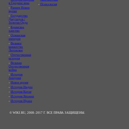
в Средние века
-
Психология
-
Раннее Новое
время
-
Государство
Джучидов /
Золотая Орда
-
Крымское
ханство
-
Османская
империя
-
Великое
княжество
Литовское
-
Отечественная
история
-
Великая
Отечественная
война
-
История
Америки
-
Новое время
-
История Индии
-
История Китая
-
История Японии
-
История Ирана
© WIKI.RU, 2008–2017 Г. ВСЕ ПРАВА ЗАЩИЩЕНЫ.