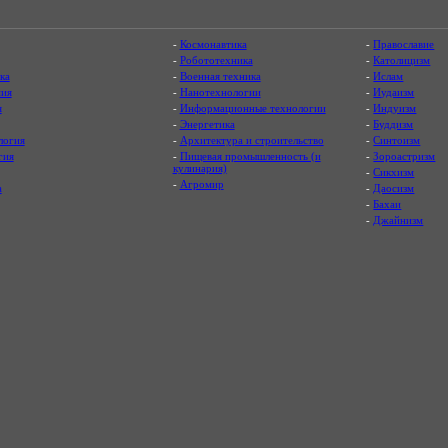
-
Космонавтика
-
Православие
-
Робототехника
-
Католицизм
ка
-
Военная техника
-
Ислам
ия
-
Нанотехнологии
-
Иудаизм
я
-
Информационные технологии
-
Индуизм
-
Энергетика
-
Буддизм
логия
-
Архитектура и строительство
-
Синтоизм
гия
-
Пищевая промышленность (и
-
Зороастризм
кулинария)
-
Сикхизм
-
Агромир
а
-
Даосизм
-
Бахаи
-
Джайнизм