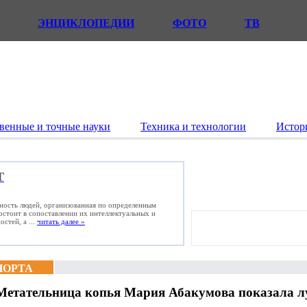
ЭНЦИКЛОПЕДИИ
ФОТО
ТВ
венные и точные науки
Техника и технологии
Истор
Т
ьность людей, организованная по определенным
состоит в сопоставлении их интеллектуальных и
стей, а ...
читать далее »
ПОРТА
Метательница копья Мария Абакумова показала луч