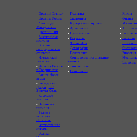
-
Древний Египет
-
Политика
-
Химия
-
Древняя Греция
-
Экономика
-
Физика
-
Александр
-
Юридическая практика
-
Математи
Македонский
-
Археология
-
Астроном
-
Древний Рим
-
Нумизматика
-
Географи
-
Византийская
-
Искусство
-
Геология
империя
-
Философия
-
Палеонто
-
Великие
-
Демография
-
Океаноло
географические
открытия
-
Педагогика
-
Биология
-
Итальянский
-
Социология и социальные
-
Медицин
Ренессанс
явления
-
Экология
-
История Европы
-
Лингвистика
в Средние века
-
Психология
-
Раннее Новое
время
-
Государство
Джучидов /
Золотая Орда
-
Крымское
ханство
-
Османская
империя
-
Великое
княжество
Литовское
-
Отечественная
история
-
Великая