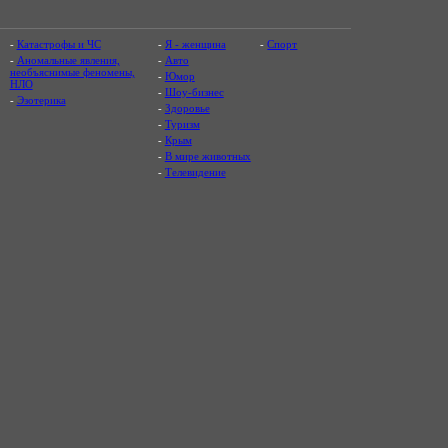
-
Катастрофы и ЧС
-
Я - женщина
-
Спорт
-
Аномальные явления,
-
Авто
необъяснимые феномены,
-
Юмор
НЛО
-
Шоу-бизнес
-
Эзотерика
-
Здоровье
-
Туризм
-
Крым
-
В мире животных
-
Телевидение