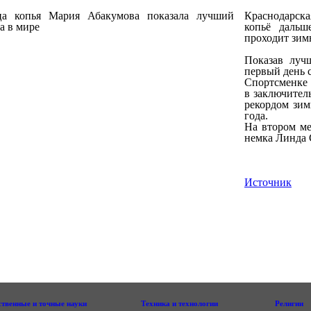
Краснодарска
копьё дальш
проходит зи
Показав лучш
первый день 
Спортсменке 
в заключител
рекордом зим
года.
На втором ме
немка Линда С
Источник
ственные и точные науки
Техника и технологии
Религии