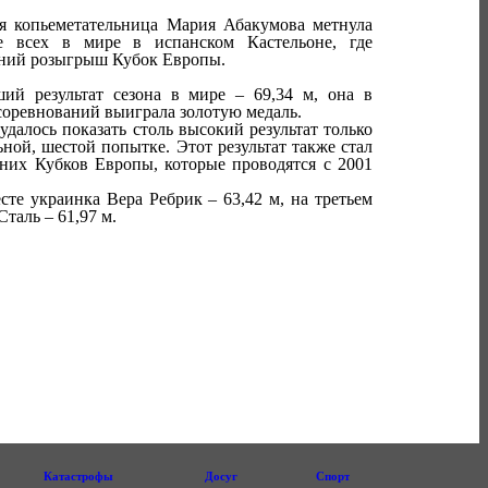
я копьеметательница Мария Абакумова метнула
е всех в мире в испанском Кастельоне, где
мний розыгрыш Кубок Европы.
ий результат сезона в мире – 69,34 м, она в
соревнований выиграла золотую медаль.
удалось показать столь высокий результат только
ьной, шестой попытке. Этот результат также стал
них Кубков Европы, которые проводятся с 2001
сте украинка Вера Ребрик – 63,42 м, на третьем
таль – 61,97 м.
Катастрофы
Досуг
Спорт