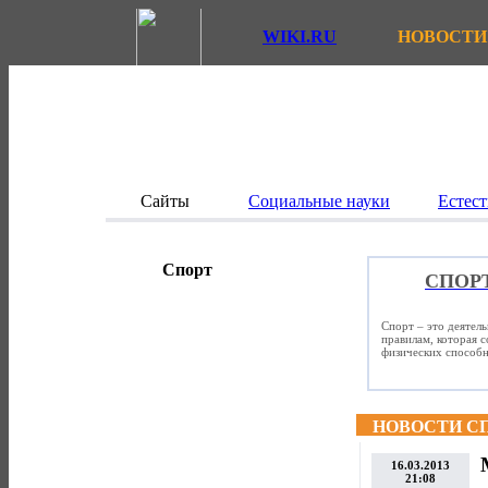
WIKI.RU
НОВОСТИ
Сайты
Социальные науки
Естест
Спорт
СПОР
Спорт – это деятел
правилам, которая 
физических способно
НОВОСТИ С
16.03.2013
21:08