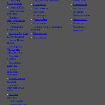
-
Александр
-
Юридическая практика
-
Математика
Македонский
-
Археология
-
Астрономия
-
Древний Рим
-
Нумизматика
-
География
-
Византийская
-
Искусство
-
Геология
империя
-
Философия
-
Палеонтология
-
Великие
-
Демография
-
Океанология
географические
открытия
-
Педагогика
-
Биология
-
Итальянский
-
Социология и социальные
-
Медицина
Ренессанс
явления
-
Экология
-
История Европы
-
Лингвистика
в Средние века
-
Психология
-
Раннее Новое
время
-
Государство
Джучидов /
Золотая Орда
-
Крымское
ханство
-
Османская
империя
-
Великое
княжество
Литовское
-
Отечественная
история
-
Великая
Отечественная
война
-
История
Америки
-
Новое время
-
История Индии