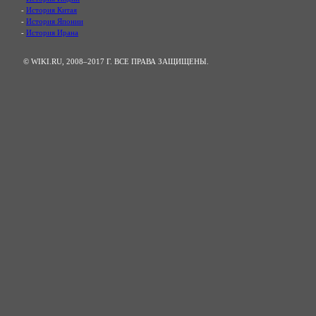
-
История Китая
-
История Японии
-
История Ирана
© WIKI.RU, 2008–2017 Г. ВСЕ ПРАВА ЗАЩИЩЕНЫ.