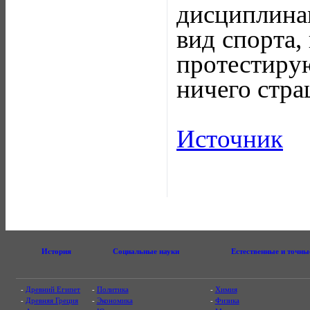
дисциплина
вид спорта,
протестир
ничего стра
Источник
История
Социальные науки
Естественные и точны
-
Древний Египет
-
Политика
-
Химия
-
Древняя Греция
-
Экономика
-
Физика