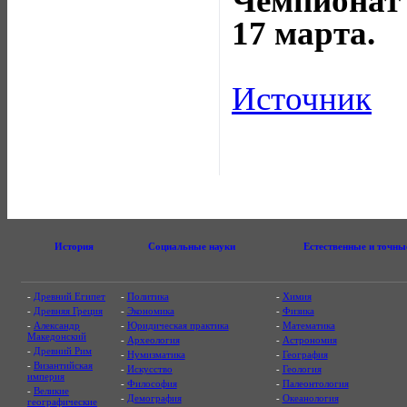
Чемпионат 
17 марта.
Источник
История
Социальные науки
Естественные и точны
-
Древний Египет
-
Политика
-
Химия
-
Древняя Греция
-
Экономика
-
Физика
-
Александр
-
Юридическая практика
-
Математика
Македонский
-
Археология
-
Астрономия
-
Древний Рим
-
Нумизматика
-
География
-
Византийская
-
Искусство
-
Геология
империя
-
Философия
-
Палеонтология
-
Великие
-
Демография
-
Океанология
географические