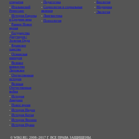
открытия
-
Педагогика
-
Биология
-
Итальянский
-
Социология и социальные
-
Медицина
Ренессанс
явления
-
Экология
-
История Европы
-
Лингвистика
в Средние века
-
Психология
-
Раннее Новое
время
-
Государство
Джучидов /
Золотая Орда
-
Крымское
ханство
-
Османская
империя
-
Великое
княжество
Литовское
-
Отечественная
история
-
Великая
Отечественная
война
-
История
Америки
-
Новое время
-
История Индии
-
История Китая
-
История Японии
-
История Ирана
© WIKI.RU, 2008–2017 Г. ВСЕ ПРАВА ЗАЩИЩЕНЫ.