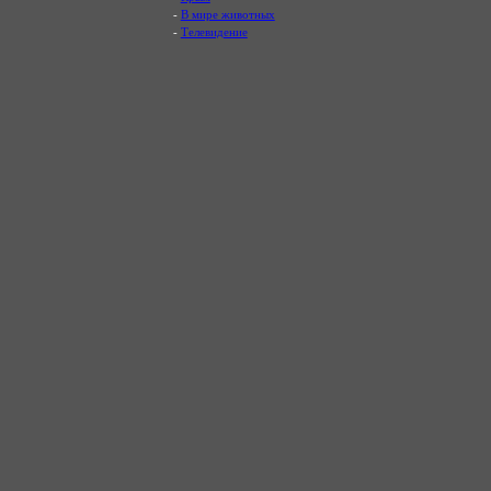
-
В мире животных
-
Телевидение