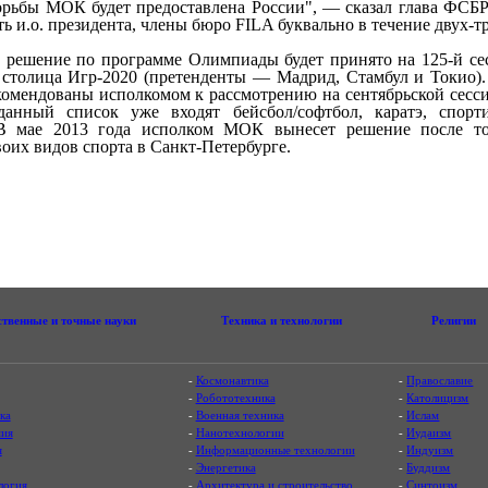
орьбы МОК будет предоставлена России", — сказал глава ФСБР
ь и.о. президента, члены бюро FILA буквально в течение двух-
 решение по программе Олимпиады будет принято на 125-й сес
 столица Игр-2020 (претенденты — Мадрид, Стамбул и Токио).
комендованы исполкомом к рассмотрению на сентябрьской сесси
данный список уже входят бейсбол/софтбол, каратэ, спорти
 В мае 2013 года исполком МОК вынесет решение после то
оих видов спорта в Санкт-Петербурге.
ственные и точные науки
Техника и технологии
Религии
-
Космонавтика
-
Православие
-
Робототехника
-
Католицизм
ка
-
Военная техника
-
Ислам
ия
-
Нанотехнологии
-
Иудаизм
я
-
Информационные технологии
-
Индуизм
-
Энергетика
-
Буддизм
логия
-
Архитектура и строительство
-
Синтоизм