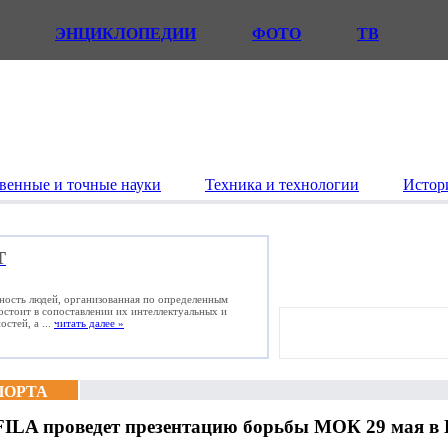
ЭНЦИКЛОПЕДИИ
ФОТО
ТВ
венные и точные науки
Техника и технологии
Истор
Т
ьность людей, организованная по определенным
состоит в сопоставлении их интеллектуальных и
стей, а ...
читать далее »
ПОРТА
FILA проведет презентацию борьбы МОК 29 мая в 