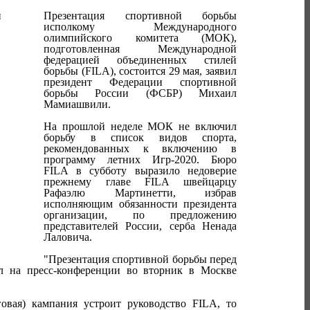
Презентация спортивной борьбы
исполкому Международного
олимпийского комитета (МОК),
подготовленная Международной
федерацией объединенных стилей
борьбы (FILA), состоится 29 мая, заявил
президент Федерации спортивной
борьбы России (ФСБР) Михаил
Мамиашвили.
На прошлой неделе МОК не включил
борьбу в список видов спорта,
рекомендованных к включению в
программу летних Игр-2020. Бюро
FILA в субботу выразило недоверие
прежнему главе FILA швейцарцу
Рафаэлю Мартинетти, избрав
исполняющим обязанности президента
организации, по предложению
представителей России, серба Ненада
Лаловича.
"Презентация спортивной борьбы перед
л на пресс-конференции во вторник в Москве
овая) кампания устроит руководство FILA, то