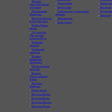
-
Великие
-
Демография
-
Океаноло
географические
открытия
-
Педагогика
-
Биология
-
Итальянский
-
Социология и социальные
-
Медицин
Ренессанс
явления
-
Экология
-
История Европы
-
Лингвистика
в Средние века
-
Психология
-
Раннее Новое
время
-
Государство
Джучидов /
Золотая Орда
-
Крымское
ханство
-
Османская
империя
-
Великое
княжество
Литовское
-
Отечественная
история
-
Великая
Отечественная
война
-
История
Америки
-
Новое время
-
История Индии
-
История Китая
-
История Японии
-
История Ирана