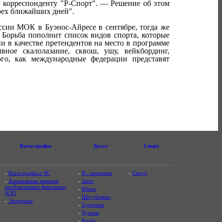
 корреспонденту "Р-Спорт". — Решение об этом
трех ближайших дней".
сии МОК в Буэнос-Айресе в сентябре, тогда же
 Борьба пополнит список видов спорта, которые
и в качестве претендентов на место в программе
вное скалолазание, сквош, ушу, вейкбординг,
го, как международные федерации представят
Катастрофы
Досуг
Спорт
-
Катастрофы и ЧС
-
Я - женщина
-
Спорт
-
Аномальные явления,
-
Авто
необъяснимые феномены,
-
Юмор
НЛО
-
Шоу-бизнес
-
Эзотерика
-
Здоровье
-
Туризм
-
Крым