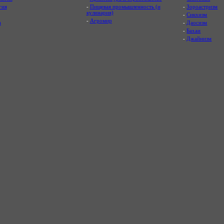
гия
-
Пищевая промышленность (и
-
Зороастризм
кулинария)
-
Сикхизм
-
Агромир
а
-
Даосизм
-
Бахаи
-
Джайнизм