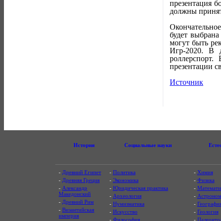
презентация б
должны принят
Окончательное
будет выбрана
могут быть ре
Игр-2020. В 
роллерспорт.
презентации св
Источник
История
Социальные науки
Есте
-
Древний Египет
-
Политика
-
Химия
-
Древняя Греция
-
Экономика
-
Физика
-
Александр
-
Юридическая практика
-
Математи
Македонский
-
Археология
-
Астроном
-
Древний Рим
-
Нумизматика
-
Географи
-
Византийская
-
Искусство
-
Геология
империя
-
Философия
-
Палеонто