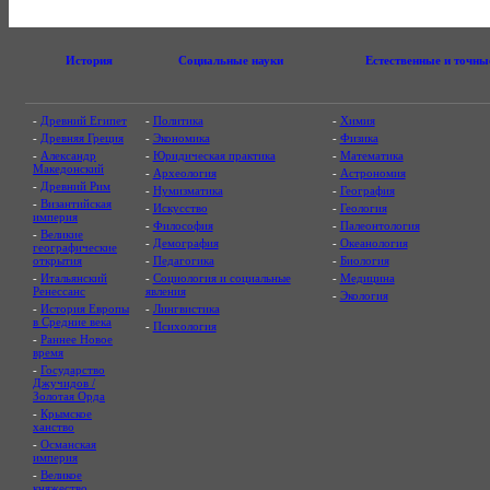
История
Социальные науки
Естественные и точны
-
Древний Египет
-
Политика
-
Химия
-
Древняя Греция
-
Экономика
-
Физика
-
Александр
-
Юридическая практика
-
Математика
Македонский
-
Археология
-
Астрономия
-
Древний Рим
-
Нумизматика
-
География
-
Византийская
-
Искусство
-
Геология
империя
-
Философия
-
Палеонтология
-
Великие
-
Демография
-
Океанология
географические
открытия
-
Педагогика
-
Биология
-
Итальянский
-
Социология и социальные
-
Медицина
Ренессанс
явления
-
Экология
-
История Европы
-
Лингвистика
в Средние века
-
Психология
-
Раннее Новое
время
-
Государство
Джучидов /
Золотая Орда
-
Крымское
ханство
-
Османская
империя
-
Великое
княжество