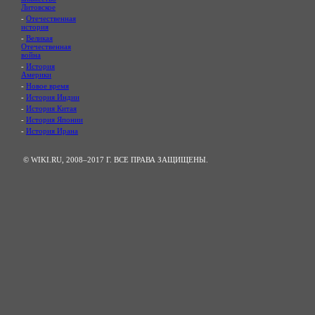
Литовское
-
Отечественная
история
-
Великая
Отечественная
война
-
История
Америки
-
Новое время
-
История Индии
-
История Китая
-
История Японии
-
История Ирана
© WIKI.RU, 2008–2017 Г. ВСЕ ПРАВА ЗАЩИЩЕНЫ.