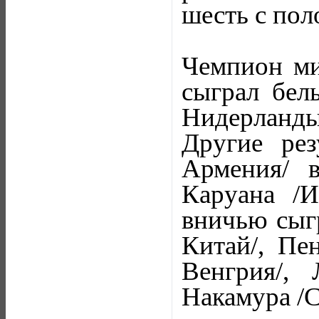
шесть с пол
Чемпион ми
сыграл бел
Нидерланды/
Другие рез
Армения/ 
Каруана /И
вничью сыг
Китай/, Пе
Венгрия/,
Накамура /