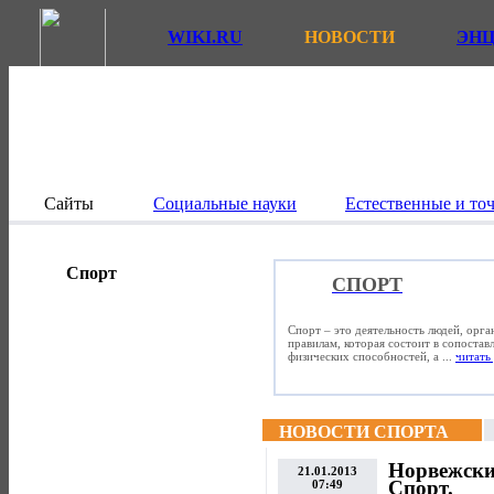
WIKI.RU
НОВОСТИ
ЭН
Сайты
Социальные науки
Естественные и то
Спорт
СПОРТ
Спорт – это деятельность людей, орг
правилам, которая состоит в сопостав
физических способностей, а ...
читать 
НОВОСТИ СПОРТА
Норвежски
21.01.2013
Спорт.
07:49