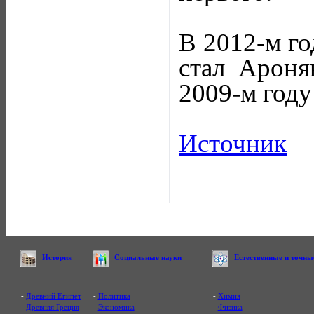
В 2012-м го
стал Ароня
2009-м году
Источник
История
Социальные науки
Естественные и точны
-
Древний Египет
-
Политика
-
Химия
-
Древняя Греция
-
Экономика
-
Физика