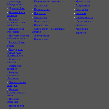
-
Александр
-
Юридическая практика
-
Математика
Македонский
-
Археология
-
Астрономия
-
Древний Рим
-
Нумизматика
-
География
-
Византийская
-
Искусство
-
Геология
империя
-
Философия
-
Палеонтология
-
Великие
-
Демография
-
Океанология
географические
открытия
-
Педагогика
-
Биология
-
Итальянский
-
Социология и социальные
-
Медицина
Ренессанс
явления
-
Экология
-
История Европы
-
Лингвистика
в Средние века
-
Психология
-
Раннее Новое
время
-
Государство
Джучидов /
Золотая Орда
-
Крымское
ханство
-
Османская
империя
-
Великое
княжество
Литовское
-
Отечественная
история
-
Великая
Отечественная
война
-
История
Америки
-
Новое время