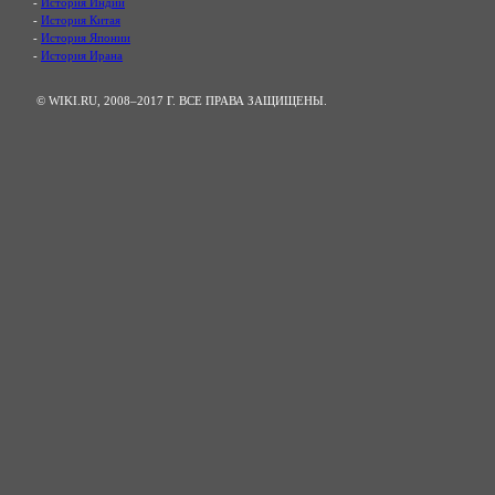
-
История Индии
-
История Китая
-
История Японии
-
История Ирана
© WIKI.RU, 2008–2017 Г. ВСЕ ПРАВА ЗАЩИЩЕНЫ.