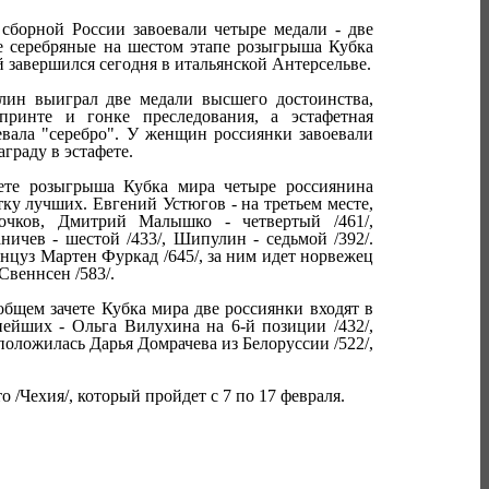
сборной России завоевали четыре медали - две
е серебряные на шестом этапе розыгрыша Кубка
й завершился сегодня в итальянской Антерсельве.
ин выиграл две медали высшего достоинства,
принте и гонке преследования, а эстафетная
евала "серебро". У женщин россиянки завоевали
граду в эстафете.
ете розыгрыша Кубка мира четыре россиянина
тку лучших. Евгений Устюгов - на третьем месте,
очков, Дмитрий Малышко - четвертый /461/,
ничев - шестой /433/, Шипулин - седьмой /392/.
нцуз Мартен Фуркад /645/, за ним идет норвежец
Свеннсен /583/.
бщем зачете Кубка мира две россиянки входят в
нейших - Ольга Вилухина на 6-й позиции /432/,
сположилась Дарья Домрачева из Белоруссии /522/,
Чехия/, который пройдет с 7 по 17 февраля.