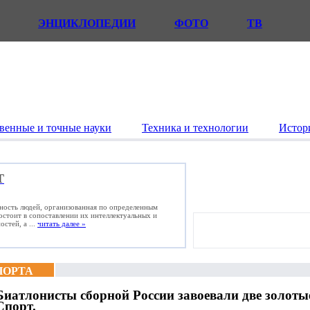
ЭНЦИКЛОПЕДИИ
ФОТО
ТВ
венные и точные науки
Техника и технологии
Истор
Т
ьность людей, организованная по определенным
состоит в сопоставлении их интеллектуальных и
стей, а ...
читать далее »
ПОРТА
Биатлонисты сборной России завоевали две золотые
Спорт.