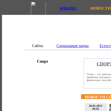
WIKI.RU
НОВОСТИ
Сайты
Социальные науки
Естест
Спорт
СПОР
Спорт – это деятел
правилам, которая 
физических способно
НОВОСТИ С
20.01.2013
20:42