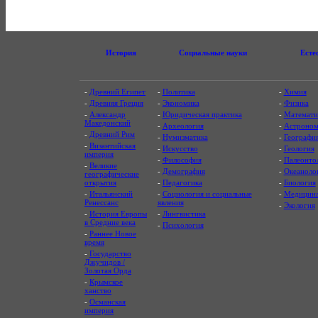
История
Социальные науки
Есте
-
Древний Египет
-
Политика
-
Химия
-
Древняя Греция
-
Экономика
-
Физика
-
Александр
-
Юридическая практика
-
Математи
Македонский
-
Археология
-
Астроном
-
Древний Рим
-
Нумизматика
-
Географи
-
Византийская
-
Искусство
-
Геология
империя
-
Философия
-
Палеонто
-
Великие
-
Демография
-
Океаноло
географические
открытия
-
Педагогика
-
Биология
-
Итальянский
-
Социология и социальные
-
Медицин
Ренессанс
явления
-
Экология
-
История Европы
-
Лингвистика
в Средние века
-
Психология
-
Раннее Новое
время
-
Государство
Джучидов /
Золотая Орда
-
Крымское
ханство
-
Османская
империя