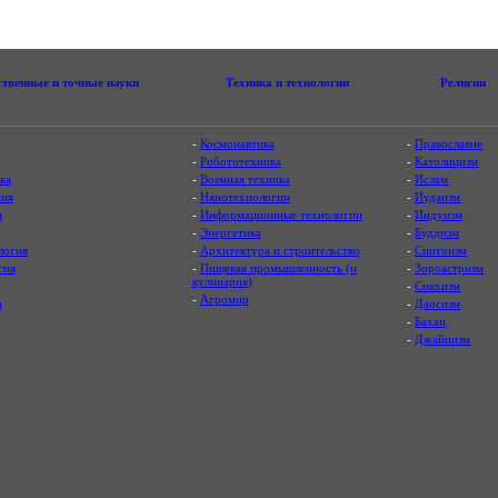
ственные и точные науки
Техника и технологии
Религии
-
Космонавтика
-
Православие
-
Робототехника
-
Католицизм
ка
-
Военная техника
-
Ислам
ия
-
Нанотехнологии
-
Иудаизм
я
-
Информационные технологии
-
Индуизм
-
Энергетика
-
Буддизм
логия
-
Архитектура и строительство
-
Синтоизм
гия
-
Пищевая промышленность (и
-
Зороастризм
кулинария)
-
Сикхизм
-
Агромир
а
-
Даосизм
-
Бахаи
-
Джайнизм