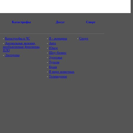
Катастрофы
Досуг
Спорт
-
Катастрофы и ЧС
-
Я - женщина
-
Спорт
-
Аномальные явления,
-
Авто
необъяснимые феномены,
-
Юмор
НЛО
-
Шоу-бизнес
-
Эзотерика
-
Здоровье
-
Туризм
-
Крым
-
В мире животных
-
Телевидение