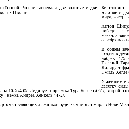
Биатлонисты 
золотые и дв
мира, которы
Антон Шипул
победив в с
команда заво
серебряную на
В общем зач
входят в деся
набрав 475 
Евгений Гара
Лидирует фра
Эмиль-Хегле 
У женщин в о
десятку силь
- на 10-й /400/. Лидирует норвежка Тура Бергер /661/, второй ра
у - немка Андреа Хенкель / 472/.
ртом стреляющих лыжников будет чемпионат мира в Нове-Место /