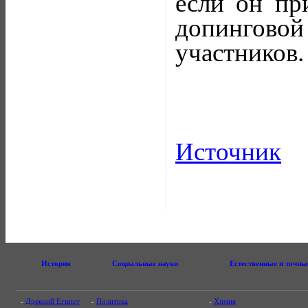
если он пр
допинговой
участников.
Источник
История
Социальные науки
Естественные и точны
-
Древний Египет
-
Политика
-
Химия