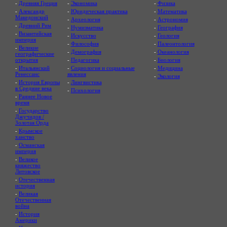
-
Древняя Греция
-
Экономика
-
Физика
-
Александр
-
Юридическая практика
-
Математика
Македонский
-
Археология
-
Астрономия
-
Древний Рим
-
Нумизматика
-
География
-
Византийская
-
Искусство
-
Геология
империя
-
Философия
-
Палеонтология
-
Великие
-
Демография
-
Океанология
географические
открытия
-
Педагогика
-
Биология
-
Итальянский
-
Социология и социальные
-
Медицина
Ренессанс
явления
-
Экология
-
История Европы
-
Лингвистика
в Средние века
-
Психология
-
Раннее Новое
время
-
Государство
Джучидов /
Золотая Орда
-
Крымское
ханство
-
Османская
империя
-
Великое
княжество
Литовское
-
Отечественная
история
-
Великая
Отечественная
война
-
История
Америки