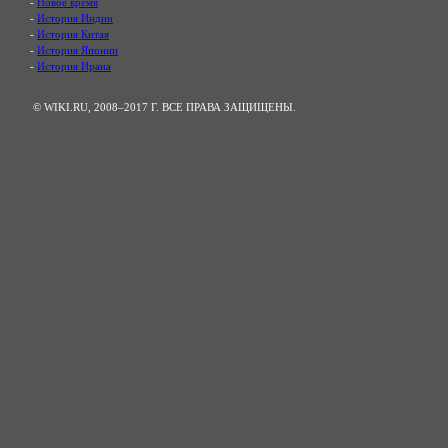
-
Новое время
-
История Индии
-
История Китая
-
История Японии
-
История Ирана
© WIKI.RU, 2008–2017 Г. ВСЕ ПРАВА ЗАЩИЩЕНЫ.