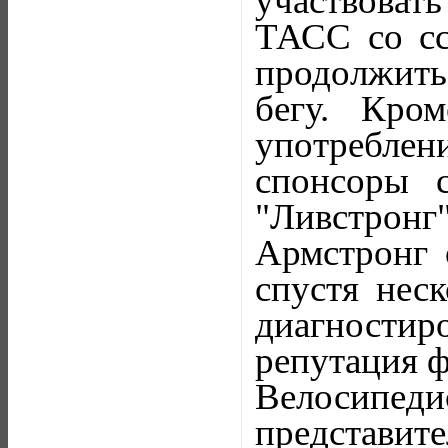
участвовать
ТАСС со сс
продолжить 
бегу. Кром
употреблен
спонсоры с
"Ливстронг
Армстронг 
спустя неск
диагности
репутация ф
Велосипе
представит