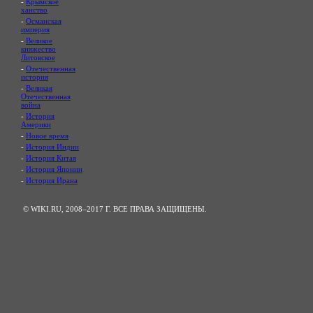
-
Крымское
ханство
-
Османская
империя
-
Великое
княжество
Литовское
-
Отечественная
история
-
Великая
Отечественная
война
-
История
Америки
-
Новое время
-
История Индии
-
История Китая
-
История Японии
-
История Ирана
© WIKI.RU, 2008–2017 Г. ВСЕ ПРАВА ЗАЩИЩЕНЫ.