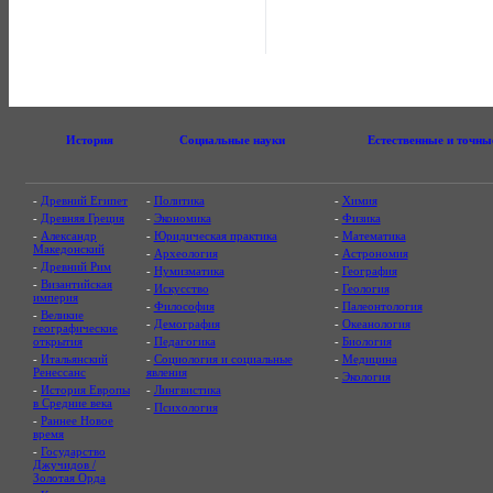
История
Социальные науки
Естественные и точны
-
Древний Египет
-
Политика
-
Химия
-
Древняя Греция
-
Экономика
-
Физика
-
Александр
-
Юридическая практика
-
Математика
Македонский
-
Археология
-
Астрономия
-
Древний Рим
-
Нумизматика
-
География
-
Византийская
-
Искусство
-
Геология
империя
-
Философия
-
Палеонтология
-
Великие
-
Демография
-
Океанология
географические
открытия
-
Педагогика
-
Биология
-
Итальянский
-
Социология и социальные
-
Медицина
Ренессанс
явления
-
Экология
-
История Европы
-
Лингвистика
в Средние века
-
Психология
-
Раннее Новое
время
-
Государство
Джучидов /
Золотая Орда