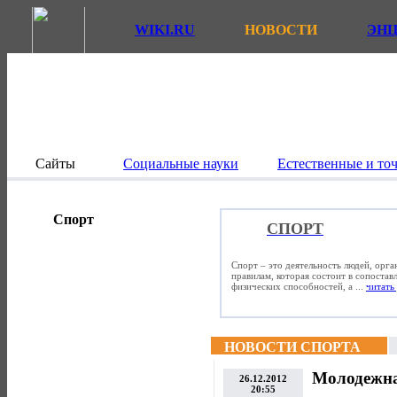
WIKI.RU
НОВОСТИ
ЭН
Сайты
Социальные науки
Естественные и то
Спорт
СПОРТ
Спорт – это деятельность людей, орг
правилам, которая состоит в сопостав
физических способностей, а ...
читать 
НОВОСТИ СПОРТА
Молодежна
26.12.2012
20:55