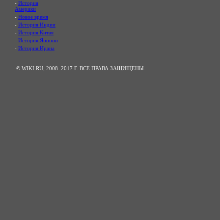
-
История
Америки
-
Новое время
-
История Индии
-
История Китая
-
История Японии
-
История Ирана
© WIKI.RU, 2008–2017 Г. ВСЕ ПРАВА ЗАЩИЩЕНЫ.