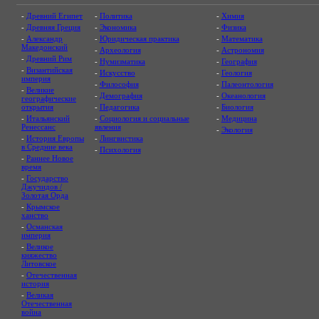
-
Древний Египет
-
Политика
-
Химия
-
Древняя Греция
-
Экономика
-
Физика
-
Александр
-
Юридическая практика
-
Математика
Македонский
-
Археология
-
Астрономия
-
Древний Рим
-
Нумизматика
-
География
-
Византийская
-
Искусство
-
Геология
империя
-
Философия
-
Палеонтология
-
Великие
-
Демография
-
Океанология
географические
открытия
-
Педагогика
-
Биология
-
Итальянский
-
Социология и социальные
-
Медицина
Ренессанс
явления
-
Экология
-
История Европы
-
Лингвистика
в Средние века
-
Психология
-
Раннее Новое
время
-
Государство
Джучидов /
Золотая Орда
-
Крымское
ханство
-
Османская
империя
-
Великое
княжество
Литовское
-
Отечественная
история
-
Великая
Отечественная
война