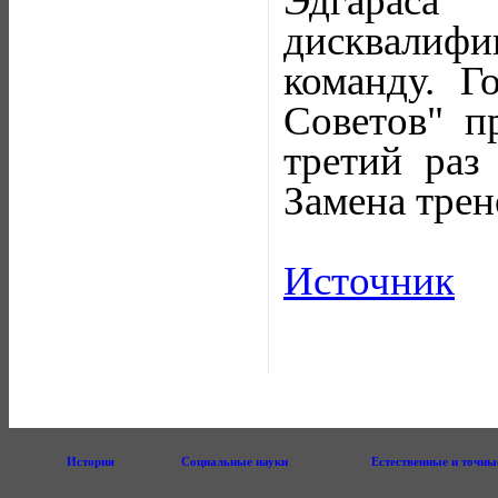
Эдгараса
дисквалифи
команду. Г
Советов" п
третий раз
Замена трен
Источник
История
Социальные науки
Естественные и точны