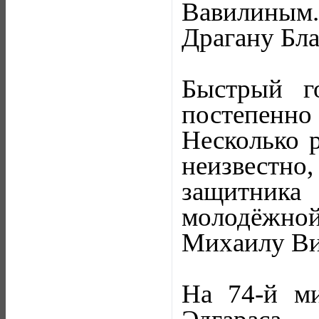
Вавилиным.
Драгану Бла
Быстрый г
постепенн
Несколько 
неизвестно,
защитника
молодёжно
Михаилу Вил
На 74-й ми