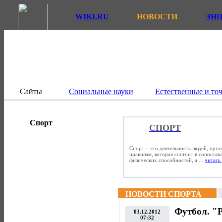
WIKI.RU
НОВОСТИ
ЭН
Сайты
Социальные науки
Естественные и то
Спорт
СПОРТ
Спорт – это деятельность людей, орг
правилам, которая состоит в сопостав
физических способностей, а ...
читать 
НОВОСТИ СПОРТА
Футбол. "Р
03.12.2012
07:32