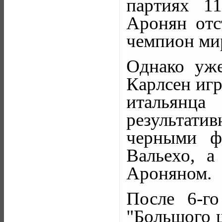
партиях 1
Аронян отс
чемпион мир
Однако уже
Карлсен иг
итальянц
результати
черными ф
Вальехо, 
Ароняном.
После 6-г
"Большого ш