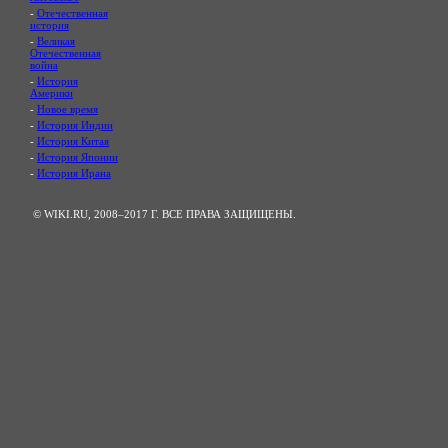
-
Отечественная
история
-
Великая
Отечественная
война
-
История
Америки
-
Новое время
-
История Индии
-
История Китая
-
История Японии
-
История Ирана
© WIKI.RU, 2008–2017 Г. ВСЕ ПРАВА ЗАЩИЩЕНЫ.