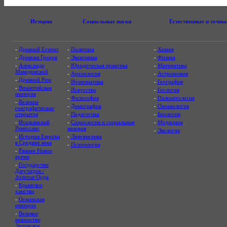
История
Социальные науки
Естественные и точны
-
Древний Египет
-
Политика
-
Химия
-
Древняя Греция
-
Экономика
-
Физика
-
Александр
-
Юридическая практика
-
Математика
Македонский
-
Археология
-
Астрономия
-
Древний Рим
-
Нумизматика
-
География
-
Византийская
-
Искусство
-
Геология
империя
-
Философия
-
Палеонтология
-
Великие
-
Демография
-
Океанология
географические
открытия
-
Педагогика
-
Биология
-
Итальянский
-
Социология и социальные
-
Медицина
Ренессанс
явления
-
Экология
-
История Европы
-
Лингвистика
в Средние века
-
Психология
-
Раннее Новое
время
-
Государство
Джучидов /
Золотая Орда
-
Крымское
ханство
-
Османская
империя
-
Великое
княжество
Литовское