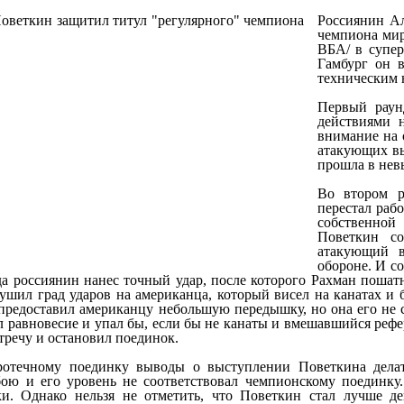
Россиянин Ал
чемпиона мир
ВБА/ в супер
Гамбург он 
техническим н
Первый раун
действиями 
внимание на 
атакующих вы
прошла в нев
Во втором р
перестал рабо
собственной
Поветкин со
атакующий в
обороне. И со
да россиянин нанес точный удар, после которого Рахман пошат
ушил град ударов на американца, который висел на канатах и
 предоставил американцу небольшую передышку, но она его не 
л равновесие и упал бы, если бы не канаты и вмешавшийся рефер
тречу и остановил поединок.
ротечному поединку выводы о выступлении Поветкина делать
ою и его уровень не соответствовал чемпионскому поединку
ки. Однако нельзя не отметить, что Поветкин стал лучше д