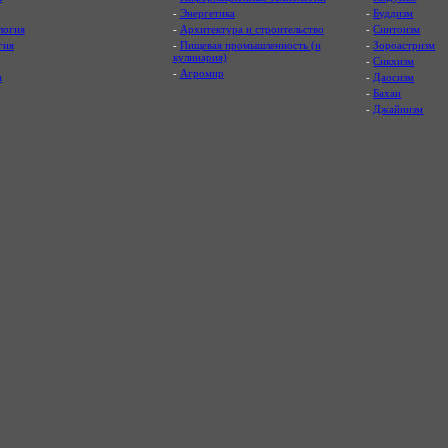
-
Энергетика
-
Буддизм
логия
-
Архитектура и строительство
-
Синтоизм
гия
-
Пищевая промышленность (и
-
Зороастризм
кулинария)
-
Сикхизм
-
Агромир
а
-
Даосизм
-
Бахаи
-
Джайнизм