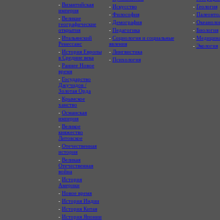
-
Византийская
-
Искусство
-
Геология
империя
-
Философия
-
Палеонто
-
Великие
-
Демография
-
Океаноло
географические
открытия
-
Педагогика
-
Биология
-
Итальянский
-
Социология и социальные
-
Медицин
Ренессанс
явления
-
Экология
-
История Европы
-
Лингвистика
в Средние века
-
Психология
-
Раннее Новое
время
-
Государство
Джучидов /
Золотая Орда
-
Крымское
ханство
-
Османская
империя
-
Великое
княжество
Литовское
-
Отечественная
история
-
Великая
Отечественная
война
-
История
Америки
-
Новое время
-
История Индии
-
История Китая
-
История Японии