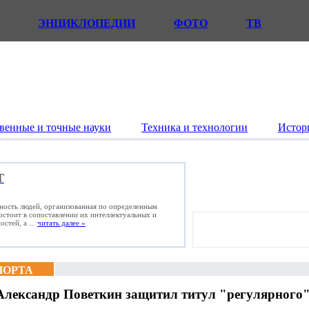
ЭНЦИКЛОПЕДИИ
ФОТО
ТВ
венные и точные науки
Техника и технологии
Истор
Т
ьность людей, организованная по определенным
состоит в сопоставлении их интеллектуальных и
стей, а ...
читать далее »
ПОРТА
Александр Поветкин защитил титул "регулярного"