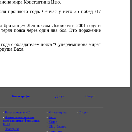
емпиона мира Константина Цзю.
ля прошлого года. Сейчас у него 25 побед /17
ад британцем Ленноксом Льюисом в 2001 году и
терял пояса через один-два боя. Это поражение
 года с обладателем пояса "Суперчемпиона мира"
риуша Ваха.
Катастрофы
Досуг
Спорт
-
Катастрофы и ЧС
-
Я - женщина
-
Спорт
-
Аномальные явления,
-
Авто
необъяснимые феномены,
-
Юмор
НЛО
-
Шоу-бизнес
-
Эзотерика
-
Здоровье