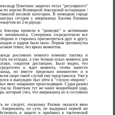
ександр Поветкин защитил титул "регулярного"
а по версии Всемирной боксерской ассоциации /
тяжелой весовой категории. В немецком городе
выиграл сегодня у американца Хасима Рахмана
окаутом во 2-м раунде.
д боксеры провели в "разведке" и активными
не запомнились. Соперники сосредоточили все
обороне и старались присмотреться друг к другу,
падов и ударов было мало. Первая трехминутка
ысоком темпе, без ярких моментов.
аунде россиянин немного поменял тактику и
тать на отходах, а уже больше искал момента для
 атаки, сократив дистанцию. Было видно, что
средоточен и ждет момента, чтобы нанести
ыпад, но вместе предельно внимателен и в
всем скоро такой случай ему представился. Уже в
нулся и вынужден был уйти в "глухую оборону".
 был явно ошарашен происходящим. Судья разнял
спасла: Поветкин тут же нанес мощнейший удар,
и, который счел, что американец не в состоянии
 не следует, поскольку Рахман оказался явно
. Американец, по сути, не выдержал первой же
ействовать в защите и прибавил в тактической