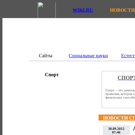
WIKI.RU
НОВОСТИ
Сайты
Социальные науки
Естест
Спорт
СПОР
Спорт – это деятел
правилам, которая 
физических способно
НОВОСТИ С
30.09.2012
07:46