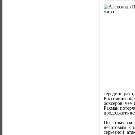
середине раун
Россиянин обр
боксеров, чем
Рахман потеря
продолжить вс
По этому ско
неготовым к б
серьезной ата