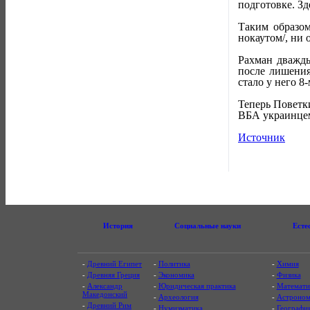
подготовке. Зд
Таким образом
нокаутом/, ни 
Рахман дважды
после лишения
стало у него 8
Теперь Поветк
ВБА украинцем
Источник
История
Социальные науки
Есте
-
Древний Египет
-
Политика
-
Химия
-
Древняя Греция
-
Экономика
-
Физика
-
Александр
-
Юридическая практика
-
Математи
Македонский
-
Археология
-
Астроном
-
Древний Рим
-
Нумизматика
-
Географи