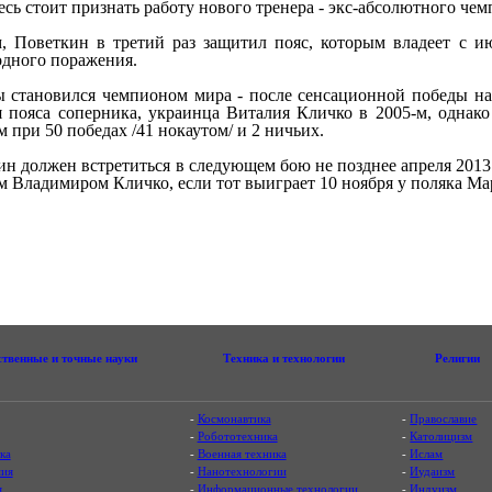
есь стоит признать работу нового тренера - экс-абсолютного ч
, Поветкин в третий раз защитил пояс, которым владеет с ию
одного поражения.
 становился чемпионом мира - после сенсационной победы н
 пояса соперника, украинца Виталия Кличко в 2005-м, однако 
-м при 50 победах /41 нокаутом/ и 2 ничьих.
ин должен встретиться в следующем бою не позднее апреля 2013
 Владимиром Кличко, если тот выиграет 10 ноября у поляка Ма
ственные и точные науки
Техника и технологии
Религии
-
Космонавтика
-
Православие
-
Робототехника
-
Католицизм
ка
-
Военная техника
-
Ислам
ия
-
Нанотехнологии
-
Иудаизм
я
-
Информационные технологии
-
Индуизм