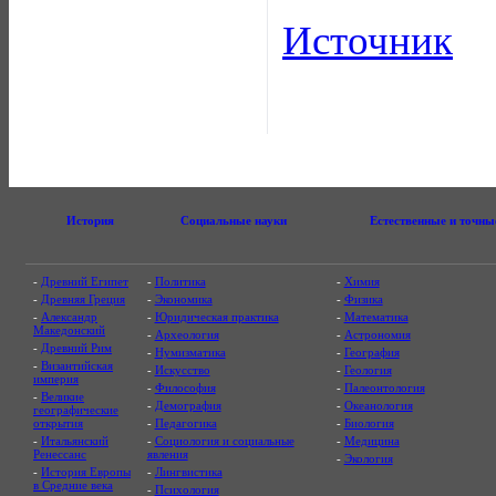
Источник
История
Социальные науки
Естественные и точны
-
Древний Египет
-
Политика
-
Химия
-
Древняя Греция
-
Экономика
-
Физика
-
Александр
-
Юридическая практика
-
Математика
Македонский
-
Археология
-
Астрономия
-
Древний Рим
-
Нумизматика
-
География
-
Византийская
-
Искусство
-
Геология
империя
-
Философия
-
Палеонтология
-
Великие
-
Демография
-
Океанология
географические
открытия
-
Педагогика
-
Биология
-
Итальянский
-
Социология и социальные
-
Медицина
Ренессанс
явления
-
Экология
-
История Европы
-
Лингвистика
в Средние века
-
Психология