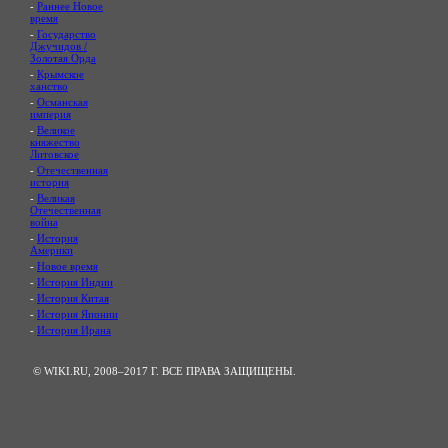
-
Раннее Новое
время
-
Государство
Джучидов /
Золотая Орда
-
Крымское
ханство
-
Османская
империя
-
Великое
княжество
Литовское
-
Отечественная
история
-
Великая
Отечественная
война
-
История
Америки
-
Новое время
-
История Индии
-
История Китая
-
История Японии
-
История Ирана
© WIKI.RU, 2008–2017 Г. ВСЕ ПРАВА ЗАЩИЩЕНЫ.