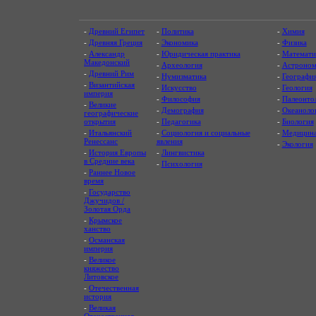
-
Древний Египет
-
Политика
-
Химия
-
Древняя Греция
-
Экономика
-
Физика
-
Александр
-
Юридическая практика
-
Математи
Македонский
-
Археология
-
Астроном
-
Древний Рим
-
Нумизматика
-
Географи
-
Византийская
-
Искусство
-
Геология
империя
-
Философия
-
Палеонто
-
Великие
-
Демография
-
Океаноло
географические
открытия
-
Педагогика
-
Биология
-
Итальянский
-
Социология и социальные
-
Медицин
Ренессанс
явления
-
Экология
-
История Европы
-
Лингвистика
в Средние века
-
Психология
-
Раннее Новое
время
-
Государство
Джучидов /
Золотая Орда
-
Крымское
ханство
-
Османская
империя
-
Великое
княжество
Литовское
-
Отечественная
история
-
Великая