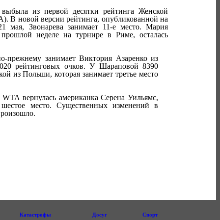
 выбыла из первой десятки рейтинга Женской
). В новой версии рейтинга, опубликованной на
 мая, Звонарева занимает 11-е место. Мария
прошлой неделе на турнире в Риме, осталась
по-прежнему занимает Виктория Азаренко из
9020 рейтинговых очков. У Шараповой 8390
ой из Польши, которая занимает третье место
 WTA вернулась американка Серена Уильямс,
 шестое место. Существенных изменений в
произошло.
Катастрофы
Досуг
Спорт