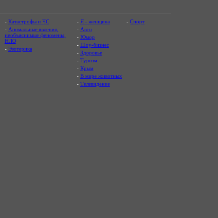
-
Катастрофы и ЧС
-
Я - женщина
-
Спорт
-
Аномальные явления,
-
Авто
необъяснимые феномены,
-
Юмор
НЛО
-
Шоу-бизнес
-
Эзотерика
-
Здоровье
-
Туризм
-
Крым
-
В мире животных
-
Телевидение