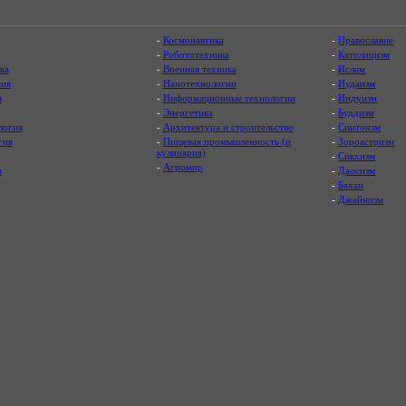
-
Космонавтика
-
Православие
-
Робототехника
-
Католицизм
ка
-
Военная техника
-
Ислам
ия
-
Нанотехнологии
-
Иудаизм
я
-
Информационные технологии
-
Индуизм
-
Энергетика
-
Буддизм
логия
-
Архитектура и строительство
-
Синтоизм
гия
-
Пищевая промышленность (и
-
Зороастризм
кулинария)
-
Сикхизм
-
Агромир
а
-
Даосизм
-
Бахаи
-
Джайнизм