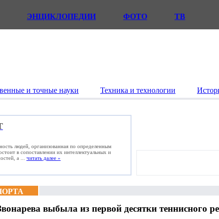
ЭНЦИКЛОПЕДИИ
ФОТО
ТВ
венные и точные науки
Техника и технологии
Истор
Т
ьность людей, организованная по определенным
состоит в сопоставлении их интеллектуальных и
стей, а ...
читать далее »
ПОРТА
Звонарева выбыла из первой десятки теннисного ре