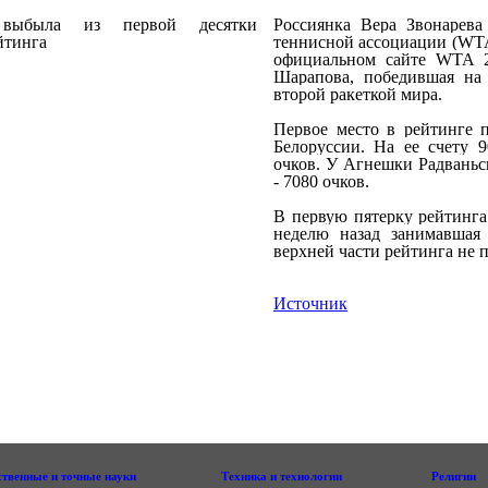
Россиянка Вера Звонарева
теннисной ассоциации (WTA
официальном сайте WTA 21
Шарапова, победившая на 
второй ракеткой мира.
Первое место в рейтинге 
Белоруссии. На ее счету 
очков. У Агнешки Радваньск
- 7080 очков.
В первую пятерку рейтинга
неделю назад занимавшая
верхней части рейтинга не 
Источник
ственные и точные науки
Техника и технологии
Религии