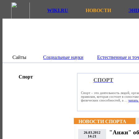
WIKI.RU
НОВОСТИ
ЭН
Сайты
Социальные науки
Естественные и то
Спорт
СПОРТ
Спорт – это деятельность людей, орг
правилам, которая состоит в сопостав
физических способностей, а ...
читать 
НОВОСТИ СПОРТА
"Анжи" об
26.03.2012
14:21