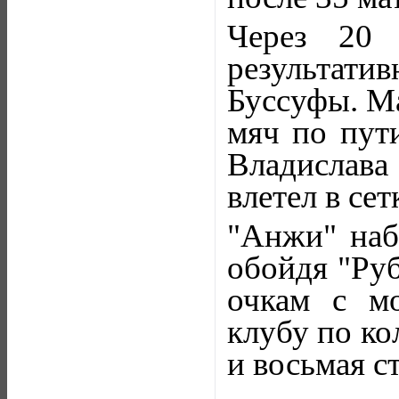
Через 20 
результатив
Буссуфы. Ма
мяч по пут
Владислав
влетел в сет
"Анжи" наб
обойдя "Руб
очкам с мо
клубу по ко
и восьмая с