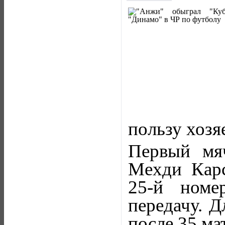
пользу хозя
Первый мя
Мехди Карс
25-й номе
передачу. Д
после 35 ма