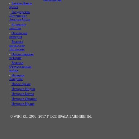
-
Раннее Новое
время
-
Государство
Джучидов /
Золотая Орда
-
Крымское
ханство
-
Османская
империя
-
Великое
княжество
Литовское
-
Отечественная
история
-
Великая
Отечественная
война
-
История
Америки
-
Новое время
-
История Индии
-
История Китая
-
История Японии
-
История Ирана
© WIKI.RU, 2008–2017 Г. ВСЕ ПРАВА ЗАЩИЩЕНЫ.