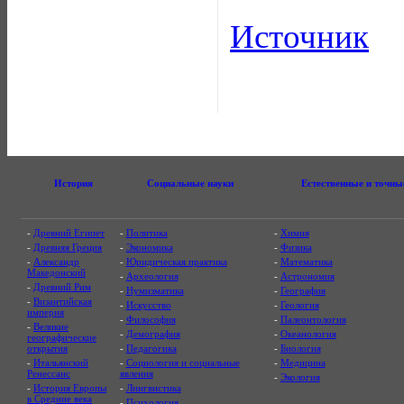
Источник
История
Социальные науки
Естественные и точны
-
Древний Египет
-
Политика
-
Химия
-
Древняя Греция
-
Экономика
-
Физика
-
Александр
-
Юридическая практика
-
Математика
Македонский
-
Археология
-
Астрономия
-
Древний Рим
-
Нумизматика
-
География
-
Византийская
-
Искусство
-
Геология
империя
-
Философия
-
Палеонтология
-
Великие
-
Демография
-
Океанология
географические
открытия
-
Педагогика
-
Биология
-
Итальянский
-
Социология и социальные
-
Медицина
Ренессанс
явления
-
Экология
-
История Европы
-
Лингвистика
в Средние века
-
Психология