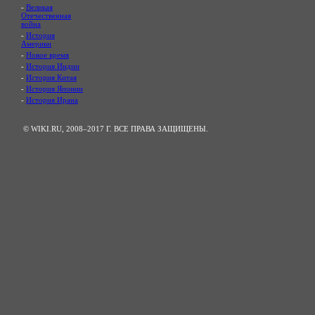
-
Великая
Отечественная
война
-
История
Америки
-
Новое время
-
История Индии
-
История Китая
-
История Японии
-
История Ирана
© WIKI.RU, 2008–2017 Г. ВСЕ ПРАВА ЗАЩИЩЕНЫ.