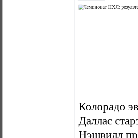
Колорадо эве
Даллас старз
Нэшвилл пре