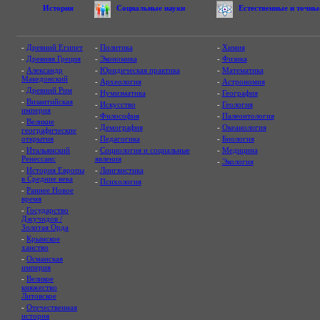
История
Социальные науки
Естественные и точны
-
Древний Египет
-
Политика
-
Химия
-
Древняя Греция
-
Экономика
-
Физика
-
Александр
-
Юридическая практика
-
Математика
Македонский
-
Археология
-
Астрономия
-
Древний Рим
-
Нумизматика
-
География
-
Византийская
-
Искусство
-
Геология
империя
-
Философия
-
Палеонтология
-
Великие
-
Демография
-
Океанология
географические
открытия
-
Педагогика
-
Биология
-
Итальянский
-
Социология и социальные
-
Медицина
Ренессанс
явления
-
Экология
-
История Европы
-
Лингвистика
в Средние века
-
Психология
-
Раннее Новое
время
-
Государство
Джучидов /
Золотая Орда
-
Крымское
ханство
-
Османская
империя
-
Великое
княжество
Литовское
-
Отечественная
история