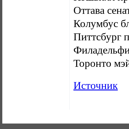
Оттава сена
Колумбус бл
Питтсбург п
Филадельфия
Торонто мэй
Источник