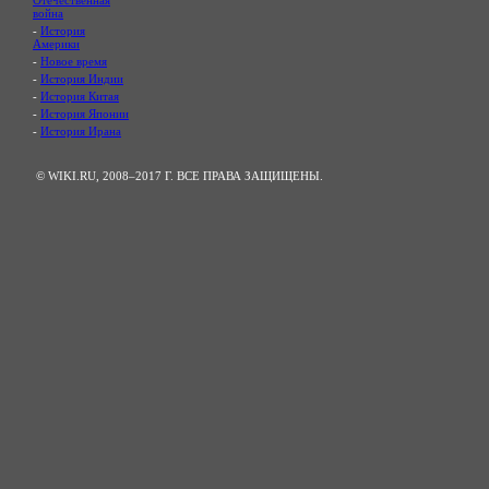
Отечественная
война
-
История
Америки
-
Новое время
-
История Индии
-
История Китая
-
История Японии
-
История Ирана
© WIKI.RU, 2008–2017 Г. ВСЕ ПРАВА ЗАЩИЩЕНЫ.