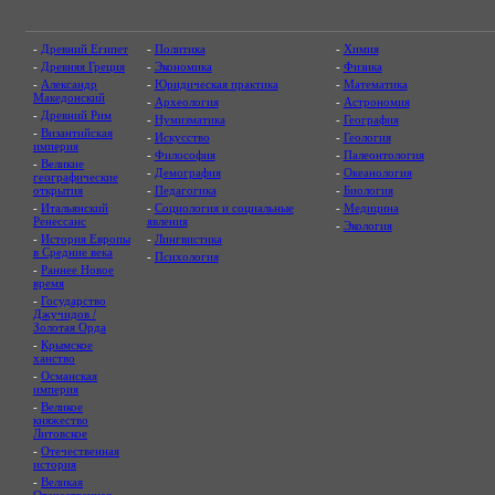
-
Древний Египет
-
Политика
-
Химия
-
Древняя Греция
-
Экономика
-
Физика
-
Александр
-
Юридическая практика
-
Математика
Македонский
-
Археология
-
Астрономия
-
Древний Рим
-
Нумизматика
-
География
-
Византийская
-
Искусство
-
Геология
империя
-
Философия
-
Палеонтология
-
Великие
-
Демография
-
Океанология
географические
открытия
-
Педагогика
-
Биология
-
Итальянский
-
Социология и социальные
-
Медицина
Ренессанс
явления
-
Экология
-
История Европы
-
Лингвистика
в Средние века
-
Психология
-
Раннее Новое
время
-
Государство
Джучидов /
Золотая Орда
-
Крымское
ханство
-
Османская
империя
-
Великое
княжество
Литовское
-
Отечественная
история
-
Великая