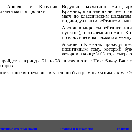
Ведущие шахматисты мира, ар
Крамник, в апреле нынешнего г
матч по классическим шахматам
индивидуальным рейтингом выше 
Аронян в мировом рейтинге зани
пунктов), а экс-чемпион мира Кра
по классическим шахматам между 
Аронян и Крамник проведут шес
идентичным тому, который буде
котором в конце 2012 года сыграю
пройдет в период с 21 по 28 апреля в отеле Hotel Savoy Baur e
ниров.
ник ранее встречались в матче по быстрым шахматам - в мае 20
ственные и точные науки
Техника и технологии
Религии