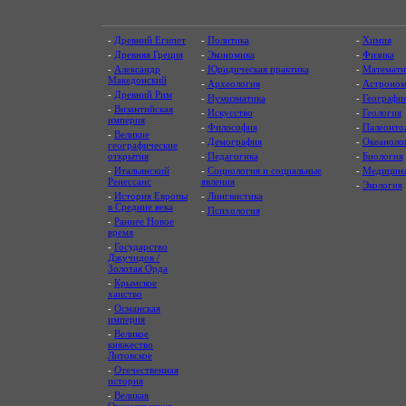
-
Древний Египет
-
Политика
-
Химия
-
Древняя Греция
-
Экономика
-
Физика
-
Александр
-
Юридическая практика
-
Математи
Македонский
-
Археология
-
Астроном
-
Древний Рим
-
Нумизматика
-
Географи
-
Византийская
-
Искусство
-
Геология
империя
-
Философия
-
Палеонто
-
Великие
-
Демография
-
Океаноло
географические
открытия
-
Педагогика
-
Биология
-
Итальянский
-
Социология и социальные
-
Медицин
Ренессанс
явления
-
Экология
-
История Европы
-
Лингвистика
в Средние века
-
Психология
-
Раннее Новое
время
-
Государство
Джучидов /
Золотая Орда
-
Крымское
ханство
-
Османская
империя
-
Великое
княжество
Литовское
-
Отечественная
история
-
Великая