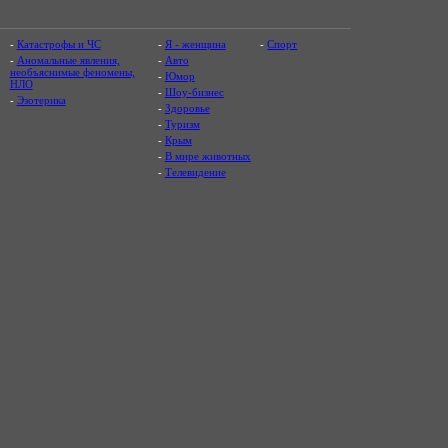
-
Катастрофы и ЧС
-
Я - женщина
-
Спорт
-
Аномальные явления,
-
Авто
необъяснимые феномены,
-
Юмор
НЛО
-
Шоу-бизнес
-
Эзотерика
-
Здоровье
-
Туризм
-
Крым
-
В мире животных
-
Телевидение