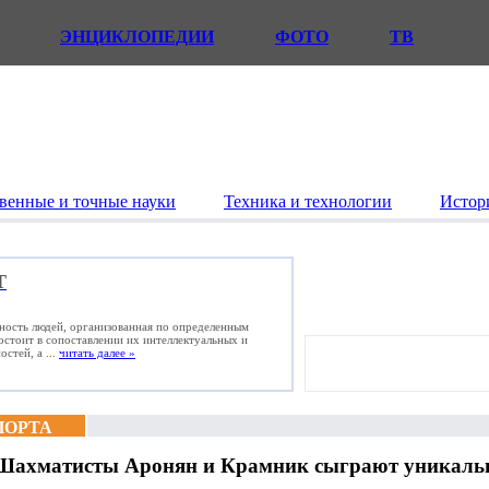
ЭНЦИКЛОПЕДИИ
ФОТО
ТВ
венные и точные науки
Техника и технологии
Истор
Т
ьность людей, организованная по определенным
состоит в сопоставлении их интеллектуальных и
стей, а ...
читать далее »
ПОРТА
Шахматисты Аронян и Крамник сыграют уникальн