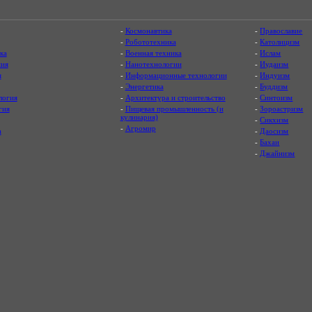
-
Космонавтика
-
Православие
-
Робототехника
-
Католицизм
ка
-
Военная техника
-
Ислам
ия
-
Нанотехнологии
-
Иудаизм
я
-
Информационные технологии
-
Индуизм
-
Энергетика
-
Буддизм
логия
-
Архитектура и строительство
-
Синтоизм
гия
-
Пищевая промышленность (и
-
Зороастризм
кулинария)
-
Сикхизм
-
Агромир
а
-
Даосизм
-
Бахаи
-
Джайнизм