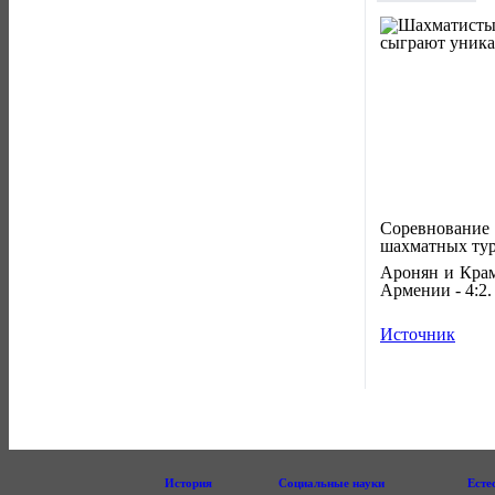
Соревнование 
шахматных тур
Аронян и Крам
Армении - 4:2.
Источник
История
Социальные науки
Есте