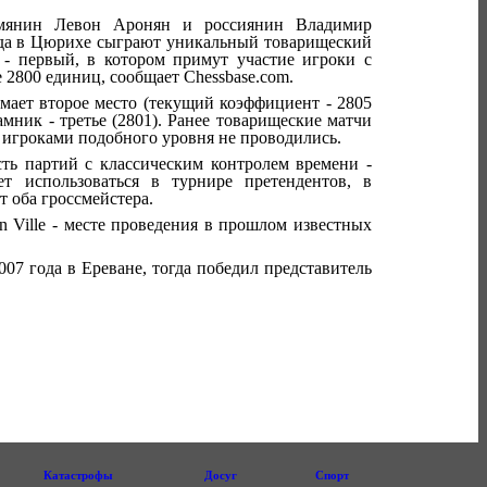
мянин Левон Аронян и россиянин Владимир
ода в Цюрихе сыграют уникальный товарищеский
 - первый, в котором примут участие игроки с
2800 единиц, сообщает Chessbase.com.
мает второе место (текущий коэффициент - 2805
мник - третье (2801). Ранее товарищеские матчи
игроками подобного уровня не проводились.
ть партий с классическим контролем времени -
т использоваться в турнире претендентов, в
т оба гроссмейстера.
n Ville - месте проведения в прошлом известных
07 года в Ереване, тогда победил представитель
Катастрофы
Досуг
Спорт