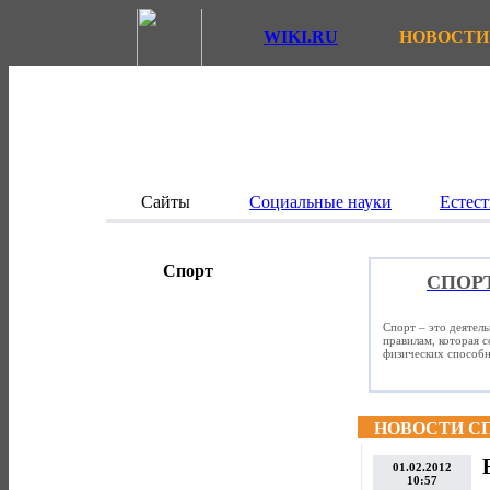
WIKI.RU
НОВОСТИ
Сайты
Социальные науки
Естест
Спорт
СПОР
Спорт – это деятел
правилам, которая 
физических способно
НОВОСТИ С
01.02.2012
10:57