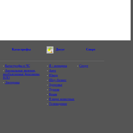
Катастрофы
Досуг
Спорт
-
Катастрофы и ЧС
-
Я - женщина
-
Спорт
-
Аномальные явления,
-
Авто
необъяснимые феномены,
-
Юмор
НЛО
-
Шоу-бизнес
-
Эзотерика
-
Здоровье
-
Туризм
-
Крым
-
В мире животных
-
Телевидение