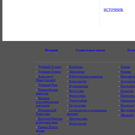
источник
История
Социальные науки
Есте
-
Древний Египет
-
Политика
-
Химия
-
Древняя Греция
-
Экономика
-
Физика
-
Александр
-
Юридическая практика
-
Математи
Македонский
-
Археология
-
Астроном
-
Древний Рим
-
Нумизматика
-
Географи
-
Византийская
-
Искусство
-
Геология
империя
-
Философия
-
Палеонто
-
Великие
-
Демография
-
Океаноло
географические
открытия
-
Педагогика
-
Биология
-
Итальянский
-
Социология и социальные
-
Медицин
Ренессанс
явления
-
Экология
-
История Европы
-
Лингвистика
в Средние века
-
Психология
-
Раннее Новое
время