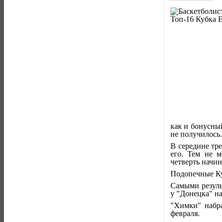
как и бонусны
не получилось.
В середине тр
его. Тем не м
четверть начин
Подопечные Ку
Самыми резуль
у "Донецка" н
"Химки" набра
февраля.