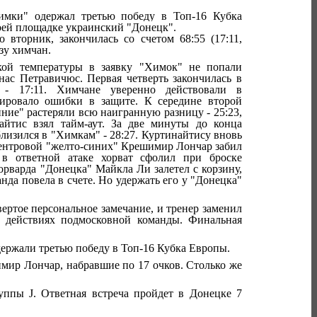
имки" одержал третью победу в Топ-16 Кубка
оей площадке украинский "Донецк".
о вторник, закончилась со счетом 68:55 (17:11,
ьзу химчан.
кой температуры в заявку "Химок" не попали
с Петравичюс. Первая четверть закончилась в
а - 17:11. Химчане уверенно действовали в
сировало ошибки в защите. К середине второй
ние" растеряли всю наигранную разницу - 25:23,
айтис взял тайм-аут. За две минуты до конца
изился в "Химкам" - 28:27. Куртинайтису вновь
Центровой "желто-синих" Крешимир Лончар забил
в ответной атаке хорват сфолил при броске
орварда "Донецка" Майкла Ли залетел с корзину,
да повела в счете. Но удержать его у "Донецка"
ертое персональное замечание, и тренер заменил
а действиях подмосковной команды. Финальная
ержали третью победу в Топ-16 Кубка Европы.
ир Лончар, набравшие по 17 очков. Столько же
ппы J. Ответная встреча пройдет в Донецке 7