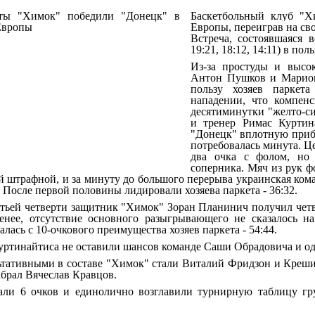
Баскетбольный клуб "Х
Европы, переиграв на св
Встреча, состоявшаяся в
19:21, 18:12, 14:11) в пол
Из-за простуды и высо
Антон Пушков и Мариона
пользу хозяев паркет
нападении, что компен
десятиминутки "желто-си
и тренер Римас Куртин
"Донецк" вплотную прибл
потребовалась минута. 
два очка с фолом, но 
соперника. Мяч из рук ф
й штрафной, и за минуту до большого перерыва украинская коман
 После первой половины лидировали хозяева паркета - 36:32.
етьей четверти защитник "Химок" Зоран Планинич получил четв
енее, отсутствие основного разыгрывающего не сказалось н
алась с 10-очкового преимущества хозяев паркета - 54:44.
ртинайтиса не оставили шансов команде Саши Обрадовича и од
тативными в составе "Химок" стали Виталий Фридзон и Крешим
абрал Вячеслав Кравцов.
ли 6 очков и единолично возглавили турнирную таблицу гру