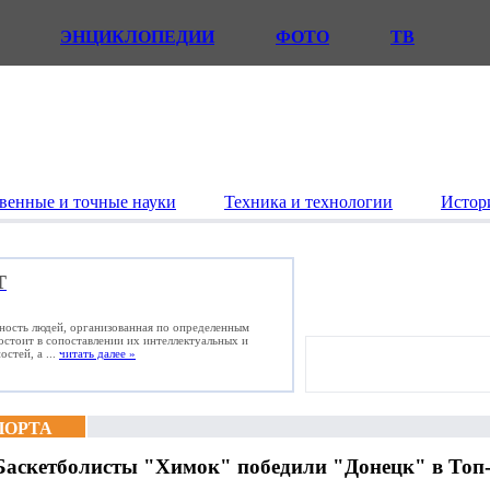
ЭНЦИКЛОПЕДИИ
ФОТО
ТВ
венные и точные науки
Техника и технологии
Истор
Т
ьность людей, организованная по определенным
состоит в сопоставлении их интеллектуальных и
стей, а ...
читать далее »
ПОРТА
Баскетболисты "Химок" победили "Донецк" в Топ-