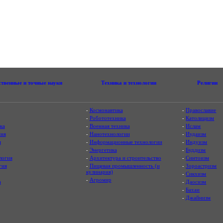
ственные и точные науки
Техника и технологии
Религии
-
Космонавтика
-
Православие
-
Робототехника
-
Католицизм
ка
-
Военная техника
-
Ислам
ия
-
Нанотехнологии
-
Иудаизм
я
-
Информационные технологии
-
Индуизм
-
Энергетика
-
Буддизм
логия
-
Архитектура и строительство
-
Синтоизм
гия
-
Пищевая промышленность (и
-
Зороастризм
кулинария)
-
Сикхизм
-
Агромир
а
-
Даосизм
-
Бахаи
-
Джайнизм