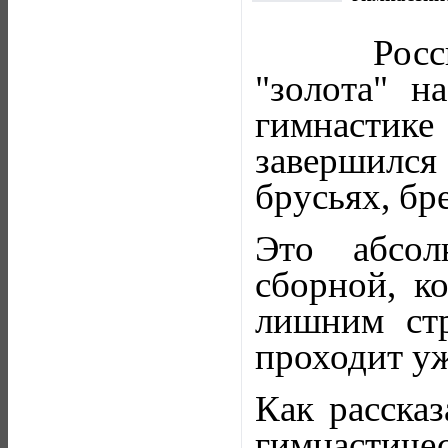
Рос
"золота" н
гимнастик
завершилс
брусьях, бр
Это абсол
сборной, к
лишним стр
проходит уж
Как расска
гимнастич