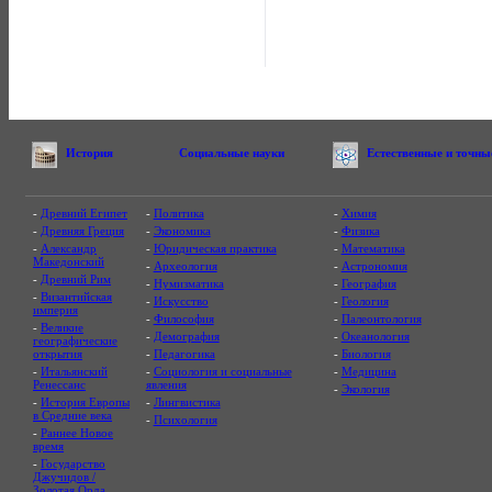
История
Социальные науки
Естественные и точны
-
Древний Египет
-
Политика
-
Химия
-
Древняя Греция
-
Экономика
-
Физика
-
Александр
-
Юридическая практика
-
Математика
Македонский
-
Археология
-
Астрономия
-
Древний Рим
-
Нумизматика
-
География
-
Византийская
-
Искусство
-
Геология
империя
-
Философия
-
Палеонтология
-
Великие
-
Демография
-
Океанология
географические
открытия
-
Педагогика
-
Биология
-
Итальянский
-
Социология и социальные
-
Медицина
Ренессанс
явления
-
Экология
-
История Европы
-
Лингвистика
в Средние века
-
Психология
-
Раннее Новое
время
-
Государство
Джучидов /
Золотая Орда