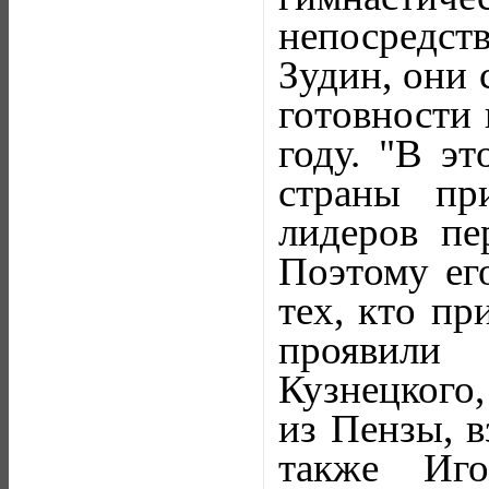
непосредс
Зудин, они 
готовности
году. "В э
страны пр
лидеров пе
Поэтому ег
тех, кто пр
проявили
Кузнецкого,
из Пензы, в
также Иго