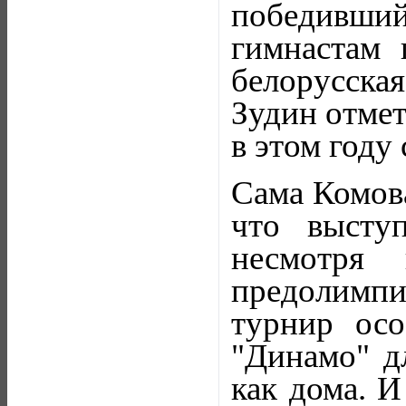
победивший
гимнастам 
белорусская
Зудин отмет
в этом году
Сама Комова
что высту
несмотря
предолимпий
турнир осо
"Динамо" дл
как дома. И