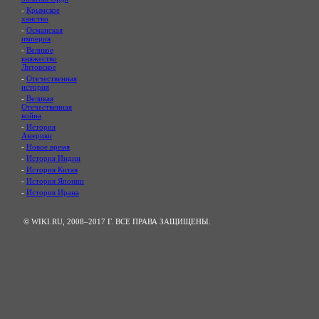
-
Крымское
ханство
-
Османская
империя
-
Великое
княжество
Литовское
-
Отечественная
история
-
Великая
Отечественная
война
-
История
Америки
-
Новое время
-
История Индии
-
История Китая
-
История Японии
-
История Ирана
© WIKI.RU, 2008–2017 Г. ВСЕ ПРАВА ЗАЩИЩЕНЫ.