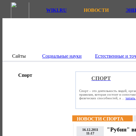
WIKI.RU
НОВОСТИ
ЭН
Сайты
Социальные науки
Естественные и то
Спорт
СПОРТ
Спорт – это деятельность людей, орг
правилам, которая состоит в сопостав
физических способностей, а ...
читать 
НОВОСТИ СПОРТА
"Рубин" в
16.12.2011
11:17