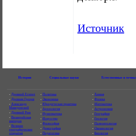
Источник
История
Социальные науки
Естественные и точны
-
Древний Египет
-
Политика
-
Химия
-
Древняя Греция
-
Экономика
-
Физика
-
Александр
-
Юридическая практика
-
Математика
Македонский
-
Археология
-
Астрономия
-
Древний Рим
-
Нумизматика
-
География
-
Византийская
-
Искусство
-
Геология
империя
-
Философия
-
Палеонтология
-
Великие
-
Демография
-
Океанология
географические
открытия
-
Педагогика
-
Биология