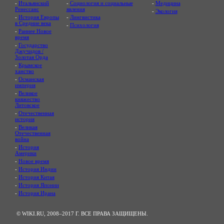
-
Итальянский
-
Социология и социальные
-
Медицина
Ренессанс
явления
-
Экология
-
История Европы
-
Лингвистика
в Средние века
-
Психология
-
Раннее Новое
время
-
Государство
Джучидов /
Золотая Орда
-
Крымское
ханство
-
Османская
империя
-
Великое
княжество
Литовское
-
Отечественная
история
-
Великая
Отечественная
война
-
История
Америки
-
Новое время
-
История Индии
-
История Китая
-
История Японии
-
История Ирана
© WIKI.RU, 2008–2017 Г. ВСЕ ПРАВА ЗАЩИЩЕНЫ.