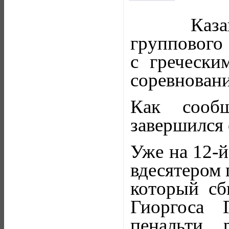
Каз
группового 
с греческ
соревновани
Как сооб
завершился 
Уже на 12-й
вдесятером 
который с
Гиоргоса 
пенальти 