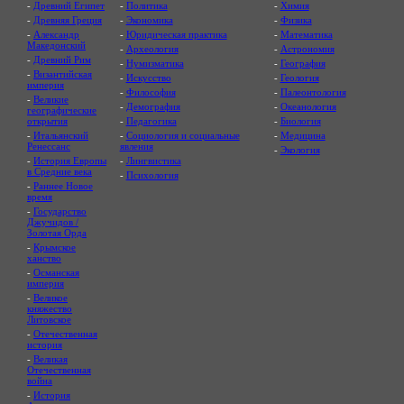
-
Древний Египет
-
Политика
-
Химия
-
Древняя Греция
-
Экономика
-
Физика
-
Александр
-
Юридическая практика
-
Математика
Македонский
-
Археология
-
Астрономия
-
Древний Рим
-
Нумизматика
-
География
-
Византийская
-
Искусство
-
Геология
империя
-
Философия
-
Палеонтология
-
Великие
-
Демография
-
Океанология
географические
открытия
-
Педагогика
-
Биология
-
Итальянский
-
Социология и социальные
-
Медицина
Ренессанс
явления
-
Экология
-
История Европы
-
Лингвистика
в Средние века
-
Психология
-
Раннее Новое
время
-
Государство
Джучидов /
Золотая Орда
-
Крымское
ханство
-
Османская
империя
-
Великое
княжество
Литовское
-
Отечественная
история
-
Великая
Отечественная
война
-
История