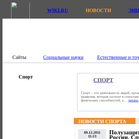
WIKI.RU
НОВОСТИ
ЭН
Сайты
Социальные науки
Естественные и то
Спорт
СПОРТ
Спорт – это деятельность людей, орг
правилам, которая состоит в сопостав
физических способностей, а ...
читать 
НОВОСТИ СПОРТА
Полузащит
09.12.2011
России. Сп
11:13