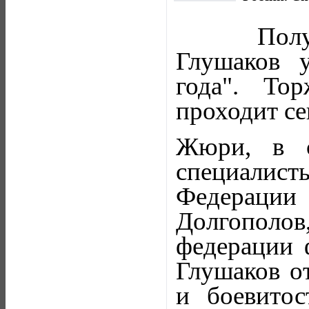
Полу
Глушаков 
года". То
проходит се
Жюри, в с
специалисты
Федерации 
Долгополо
федерации 
Глушаков о
и боевитос