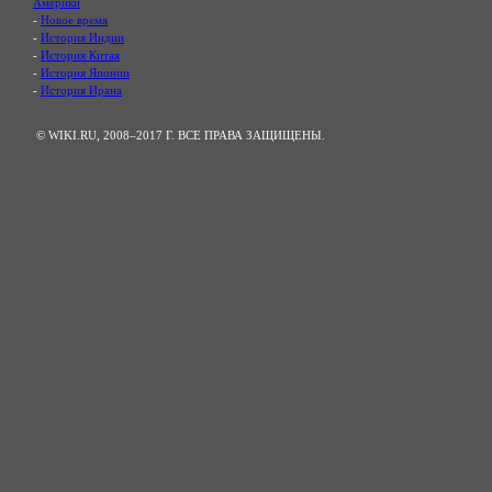
Америки
-
Новое время
-
История Индии
-
История Китая
-
История Японии
-
История Ирана
© WIKI.RU, 2008–2017 Г. ВСЕ ПРАВА ЗАЩИЩЕНЫ.