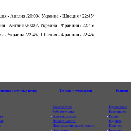
ия - Англия /20:00/, Украина - Швеция / 22:45/
я - Англия /20:00/, Украина - Франция / 22:45/
я - Украина /22:45/, Швеция - Франция / 22:45/.
ственные и точные науки
Техника и технологии
Религии
-
Космонавтика
-
Православие
-
Робототехника
-
Католицизм
ка
-
Военная техника
-
Ислам
ия
-
Нанотехнологии
-
Иудаизм
я
-
Информационные технологии
-
Индуизм
-
Энергетика
-
Буддизм