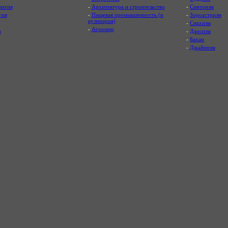
логия
-
Архитектура и строительство
-
Синтоизм
гия
-
Пищевая промышленность (и
-
Зороастризм
кулинария)
-
Сикхизм
-
Агромир
а
-
Даосизм
-
Бахаи
-
Джайнизм