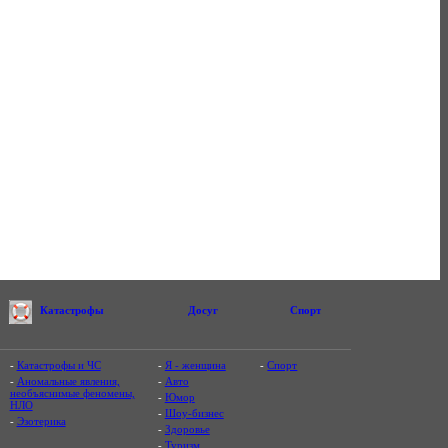
Катастрофы
Досуг
Спорт
-
Катастрофы и ЧС
-
Я - женщина
-
Спорт
-
Аномальные явления,
-
Авто
необъяснимые феномены,
-
Юмор
НЛО
-
Шоу-бизнес
-
Эзотерика
-
Здоровье
-
Туризм