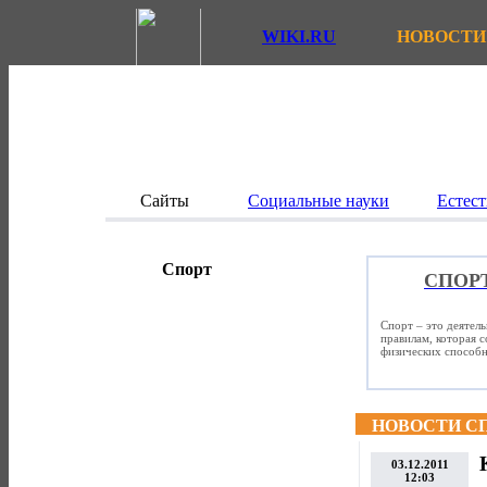
WIKI.RU
НОВОСТИ
Сайты
Социальные науки
Естест
Спорт
СПОР
Спорт – это деятел
правилам, которая 
физических способно
НОВОСТИ С
03.12.2011
12:03