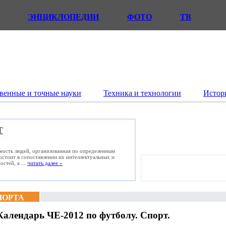
ЭНЦИКЛОПЕДИИ
ФОТО
ТВ
венные и точные науки
Техника и технологии
Истор
Т
ьность людей, организованная по определенным
состоит в сопоставлении их интеллектуальных и
стей, а ...
читать далее »
ПОРТА
Календарь ЧЕ-2012 по футболу. Спорт.