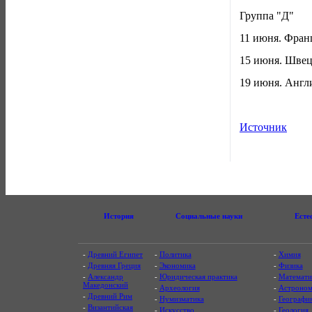
Группа "Д"
11 июня. Франц
15 июня. Швеци
19 июня. Англи
Источник
История
Социальные науки
Есте
-
Древний Египет
-
Политика
-
Химия
-
Древняя Греция
-
Экономика
-
Физика
-
Александр
-
Юридическая практика
-
Математи
Македонский
-
Археология
-
Астроном
-
Древний Рим
-
Нумизматика
-
Географи
-
Византийская
-
Искусство
-
Геология