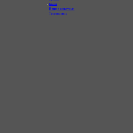
-
Крым
-
В мире животных
-
Телевидение