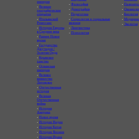
империя
-
Философия
-
Палеонто
-
Великие
-
Демография
-
Океаноло
географические
открытия
-
Педагогика
-
Биология
-
Итальянский
-
Социология и социальные
-
Медицин
Ренессанс
явления
-
Экология
-
История Европы
-
Лингвистика
в Средние века
-
Психология
-
Раннее Новое
время
-
Государство
Джучидов /
Золотая Орда
-
Крымское
ханство
-
Османская
империя
-
Великое
княжество
Литовское
-
Отечественная
история
-
Великая
Отечественная
война
-
История
Америки
-
Новое время
-
История Индии
-
История Китая
-
История Японии
-
История Ирана