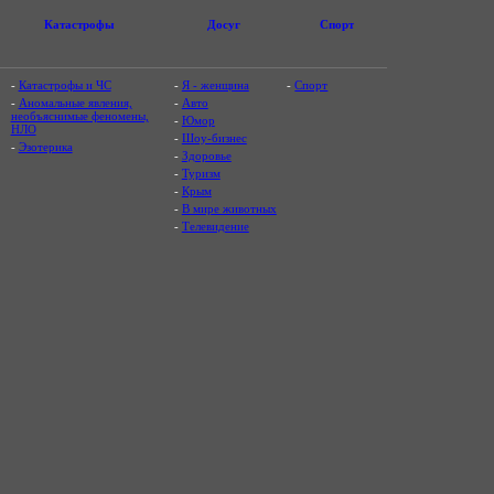
Катастрофы
Досуг
Спорт
-
Катастрофы и ЧС
-
Я - женщина
-
Спорт
-
Аномальные явления,
-
Авто
необъяснимые феномены,
-
Юмор
НЛО
-
Шоу-бизнес
-
Эзотерика
-
Здоровье
-
Туризм
-
Крым
-
В мире животных
-
Телевидение