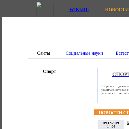
WIKI.RU
НОВОСТИ
Сайты
Социальные науки
Естест
Спорт
СПОР
Спорт – это деятел
правилам, которая 
физических способно
НОВОСТИ С
09.12.2009
14:00