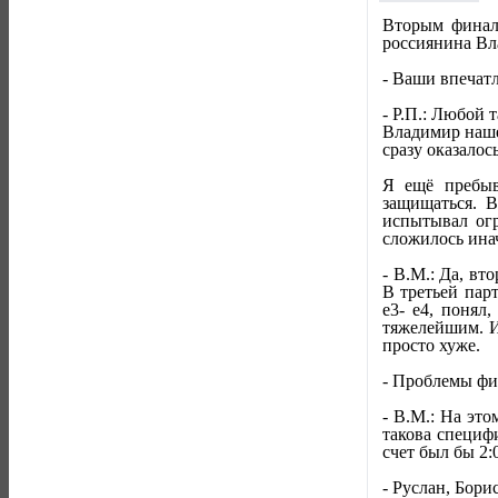
Вторым финали
россиянина Вл
- Ваши впечат
- Р.П.: Любой 
Владимир наше
сразу оказалос
Я ещё пребыв
защищаться. 
испытывал огр
сложилось ина
- В.М.: Да, вт
В третьей пар
е3- е4, понял
тяжелейшим. И
просто хуже.
- Проблемы фи
- В.М.: На эт
такова специф
счет был бы 2:
- Руслан, Бори