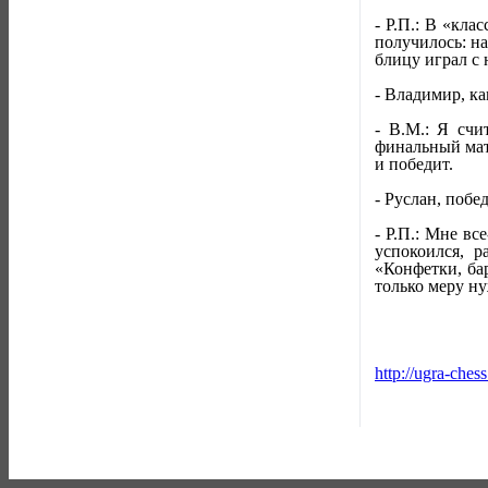
- Р.П.: В «кла
получилось: н
блицу играл с 
- Владимир, ка
- В.М.: Я счи
финальный мат
и победит.
- Руслан, побе
- Р.П.: Мне в
успокоился, р
«Конфетки, бар
только меру ну
http://ugra-chess