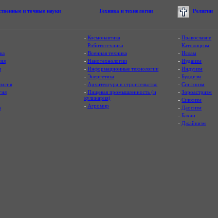
ственные и точные науки
Техника и технологии
Религии
-
Космонавтика
-
Православие
-
Робототехника
-
Католицизм
ка
-
Военная техника
-
Ислам
ия
-
Нанотехнологии
-
Иудаизм
я
-
Информационные технологии
-
Индуизм
-
Энергетика
-
Буддизм
логия
-
Архитектура и строительство
-
Синтоизм
гия
-
Пищевая промышленность (и
-
Зороастризм
кулинария)
-
Сикхизм
-
Агромир
а
-
Даосизм
-
Бахаи
-
Джайнизм