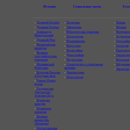
История
Социальные науки
Есте
-
Древний Египет
-
Политика
-
Химия
-
Древняя Греция
-
Экономика
-
Физика
-
Александр
-
Юридическая практика
-
Математи
Македонский
-
Археология
-
Астроном
-
Древний Рим
-
Нумизматика
-
Географи
-
Византийская
-
Искусство
-
Геология
империя
-
Философия
-
Палеонто
-
Великие
-
Демография
-
Океаноло
географические
открытия
-
Педагогика
-
Биология
-
Итальянский
-
Социология и социальные
-
Медицин
Ренессанс
явления
-
Экология
-
История Европы
-
Лингвистика
в Средние века
-
Психология
-
Раннее Новое
время
-
Государство
Джучидов /
Золотая Орда
-
Крымское
ханство
-
Османская
империя
-
Великое
княжество
Литовское
-
Отечественная