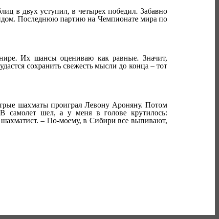
блиц в двух уступил, в четырех победил. Забавно
андом. Последнюю партию на Чемпионате мира по
рнире. Их шансы оцениваю как равные. Значит,
дастся сохранить свежесть мысли до конца – тот
быстрые шахматы проиграл Левону Ароняну. Потом
 В самолет шел, а у меня в голове крутилось:
р шахматист. – По-моему, в Сибири все выпивают,