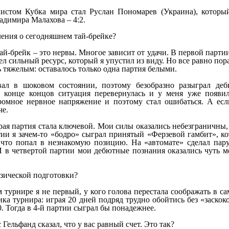
стом Кубка мира стал Руслан Пономарев (Украина), который
адимира Малахова – 4:2.
ления о сегодняшнем тай-брейке?
тай-брейк – это нервы. Многое зависит от удачи. В первой пар
л сильный ресурс, который я упустил из виду. Но все равно пор
ь тяжелым: оставалось только одна партия белыми.
ал в шоковом состоянии, поэтому безобразно разыграл деб
В конце концов ситуация перевернулась и у меня уже появи
омное нервное напряжение и поэтому стал ошибаться. А есл
че.
орая партия стала ключевой. Мои силы оказались небезграничны,
тии я зачем-то «бодро» сыграл принятый «Ферзевой гамбит», к
, что попал в незнакомую позицию. На «автомате» сделал пар
 в четвертой партии мои дебютные познания оказались чуть ме
зической подготовки?
ом турнире я не первый, у кого голова перестала соображать в 
ика турнира: играя 20 дней подряд трудно обойтись без «заскок
0. Тогда в 4-й партии сыграл бы понадежнее.
с Гельфанд сказал, что у вас равный счет. Это так?