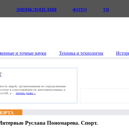
ЭНЦИКЛОПЕДИИ
ФОТО
ТВ
венные и точные науки
Техника и технологии
Истор
Т
ьность людей, организованная по определенным
состоит в сопоставлении их интеллектуальных и
стей, а ...
читать далее »
ПОРТА
Интервью Руслана Пономарева. Спорт.