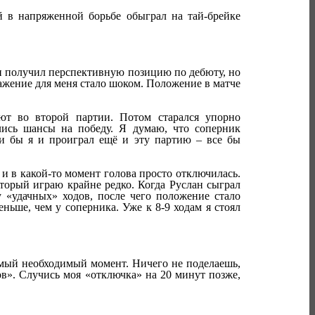
 в напряженной борьбе обыграл на тай-брейке
тии получил перспективную позицию по дебюту, но
ажение для меня стало шоком. Положение в матче
ют во второй партии. Потом старался упорно
лись шансы на победу. Я думаю, что соперник
и бы я и проиграл ещё и эту партию – все бы
 и в какой-то момент голова просто отключилась.
оторый играю крайне редко. Когда Руслан сыграл
у «удачных» ходов, после чего положение стало
ньше, чем у соперника. Уже к 8-9 ходам я стоял
самый необходимый момент. Ничего не поделаешь,
ов». Случись моя «отключка» на 20 минут позже,