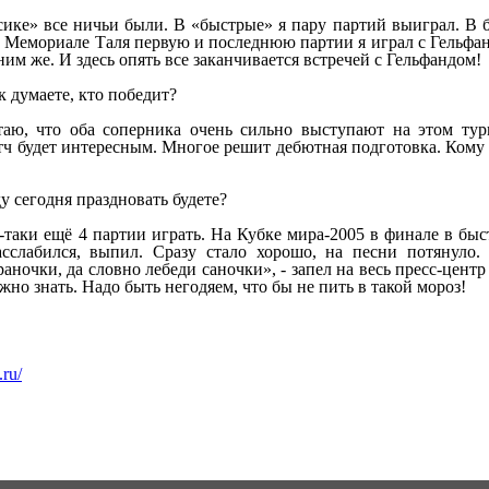
ссике» все ничьи были. В «быстрые» я пару партий выиграл. В 
а Мемориале Таля первую и последнюю партии я играл с Гельф
ним же. И здесь опять все заканчивается встречей с Гельфандом!
к думаете, кто победит?
таю, что оба соперника очень сильно выступают на этом ту
ч будет интересным. Многое решит дебютная подготовка. Кому у
ду сегодня праздновать будете?
се-таки ещё 4 партии играть. На Кубке мира-2005 в финале в 
асслабился, выпил. Сразу стало хорошо, на песни потянуло.
аночки, да словно лебеди саночки», - запел на весь пресс-цент
жно знать. Надо быть негодяем, что бы не пить в такой мороз!
.ru/