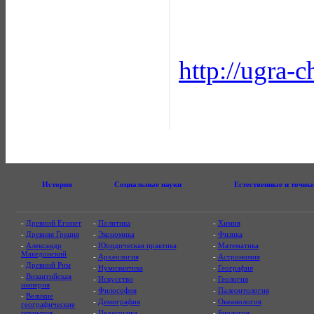
http://ugra-c
История
Социальные науки
Естественные и точны
-
Древний Египет
-
Политика
-
Химия
-
Древняя Греция
-
Экономика
-
Физика
-
Александр
-
Юридическая практика
-
Математика
Македонский
-
Археология
-
Астрономия
-
Древний Рим
-
Нумизматика
-
География
-
Византийская
-
Искусство
-
Геология
империя
-
Философия
-
Палеонтология
-
Великие
-
Демография
-
Океанология
географические
открытия
-
Педагогика
-
Биология