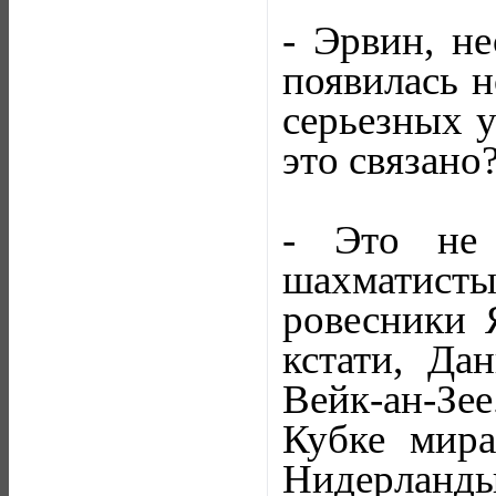
- Эрвин, не
появилась н
серьезных у
это связано
- Это не 
шахматист
ровесники 
кстати, Да
Вейк-ан-Зее
Кубке мира
Нидерланды,