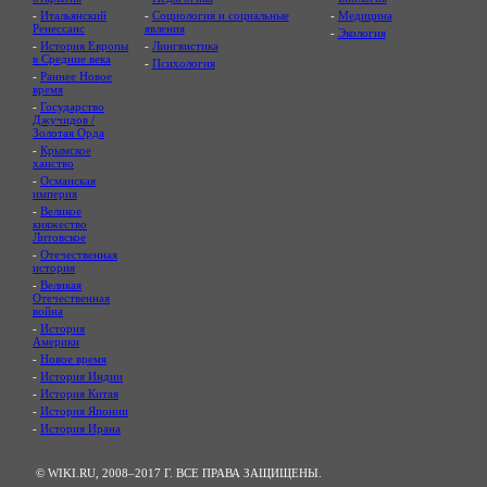
-
Итальянский
-
Социология и социальные
-
Медицина
Ренессанс
явления
-
Экология
-
История Европы
-
Лингвистика
в Средние века
-
Психология
-
Раннее Новое
время
-
Государство
Джучидов /
Золотая Орда
-
Крымское
ханство
-
Османская
империя
-
Великое
княжество
Литовское
-
Отечественная
история
-
Великая
Отечественная
война
-
История
Америки
-
Новое время
-
История Индии
-
История Китая
-
История Японии
-
История Ирана
© WIKI.RU, 2008–2017 Г. ВСЕ ПРАВА ЗАЩИЩЕНЫ.