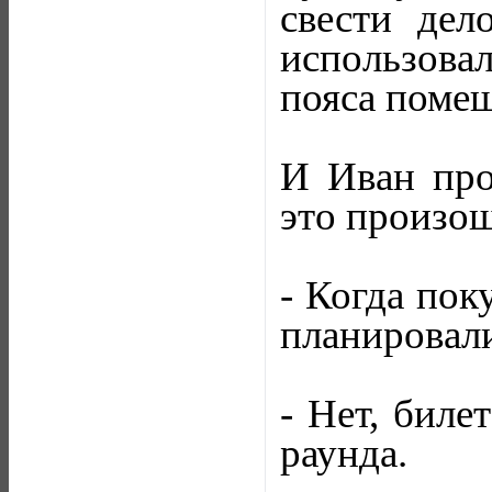
свести дел
использова
пояса помеш
И Иван прои
это произош
- Когда пок
планировали
- Нет, биле
раунда.