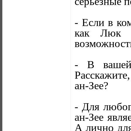
серьезные 
- Если в ко
как Люк в
возможность
- В вашей
Расскажите,
ан-Зее?
- Для любог
ан-Зее явля
А лично дл