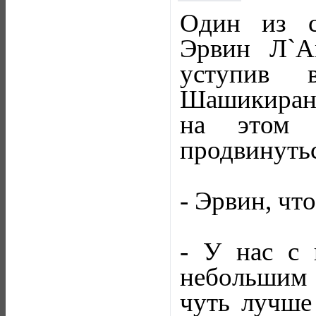
Один из с
Эрвин Л`А
уступив 
Шашикирану,
на этом 
продвинутьс
- Эрвин, чт
- У нас с 
небольшим 
чуть лучше