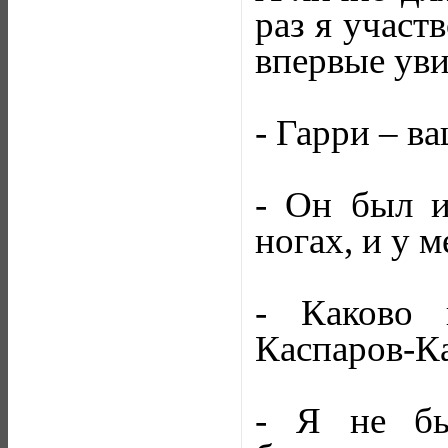
раз я участв
впервые уви
- Гарри – в
- Он был и
ногах, и у 
- Каково 
Каспаров-К
- Я не бы