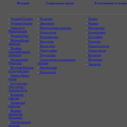
История
Социальные науки
Естественные и точны
-
Древний Египет
-
Политика
-
Химия
-
Древняя Греция
-
Экономика
-
Физика
-
Александр
-
Юридическая практика
-
Математика
Македонский
-
Археология
-
Астрономия
-
Древний Рим
-
Нумизматика
-
География
-
Византийская
-
Искусство
-
Геология
империя
-
Философия
-
Палеонтология
-
Великие
-
Демография
-
Океанология
географические
открытия
-
Педагогика
-
Биология
-
Итальянский
-
Социология и социальные
-
Медицина
Ренессанс
явления
-
Экология
-
История Европы
-
Лингвистика
в Средние века
-
Психология
-
Раннее Новое
время
-
Государство
Джучидов /
Золотая Орда
-
Крымское
ханство
-
Османская
империя
-
Великое
княжество
Литовское
-
Отечественная
история