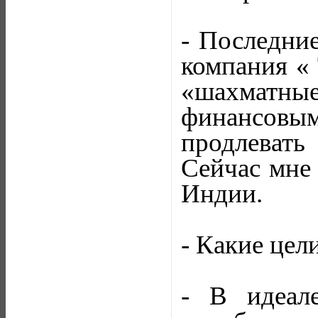
- Последни
компания « 
«шахматн
финансовым
продлевать
Сейчас мне 
Индии.
- Какие цел
- В идеал