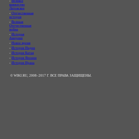
-
Великое
княжество
Литовское
-
Отечественная
история
-
Великая
Отечественная
война
-
История
Америки
-
Новое время
-
История Индии
-
История Китая
-
История Японии
-
История Ирана
© WIKI.RU, 2008–2017 Г. ВСЕ ПРАВА ЗАЩИЩЕНЫ.