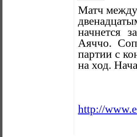
Матч между
двенадца
начнется з
Аяччо. Соп
партии с ко
на ход. Нач
http://www.