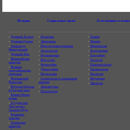
История
Социальные науки
Естественные и точны
-
Древний Египет
-
Политика
-
Химия
-
Древняя Греция
-
Экономика
-
Физика
-
Александр
-
Юридическая практика
-
Математика
Македонский
-
Археология
-
Астрономия
-
Древний Рим
-
Нумизматика
-
География
-
Византийская
-
Искусство
-
Геология
империя
-
Философия
-
Палеонтология
-
Великие
-
Демография
-
Океанология
географические
открытия
-
Педагогика
-
Биология
-
Итальянский
-
Социология и социальные
-
Медицина
Ренессанс
явления
-
Экология
-
История Европы
-
Лингвистика
в Средние века
-
Психология
-
Раннее Новое
время
-
Государство
Джучидов /
Золотая Орда
-
Крымское
ханство
-
Османская
империя