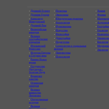
-
Древний Египет
-
Политика
-
Химия
-
Древняя Греция
-
Экономика
-
Физика
-
Александр
-
Юридическая практика
-
Математи
Македонский
-
Археология
-
Астроном
-
Древний Рим
-
Нумизматика
-
Географи
-
Византийская
-
Искусство
-
Геология
империя
-
Философия
-
Палеонто
-
Великие
-
Демография
-
Океаноло
географические
открытия
-
Педагогика
-
Биология
-
Итальянский
-
Социология и социальные
-
Медицин
Ренессанс
явления
-
Экология
-
История Европы
-
Лингвистика
в Средние века
-
Психология
-
Раннее Новое
время
-
Государство
Джучидов /
Золотая Орда
-
Крымское
ханство
-
Османская
империя
-
Великое
княжество
Литовское
-
Отечественная
история
-
Великая