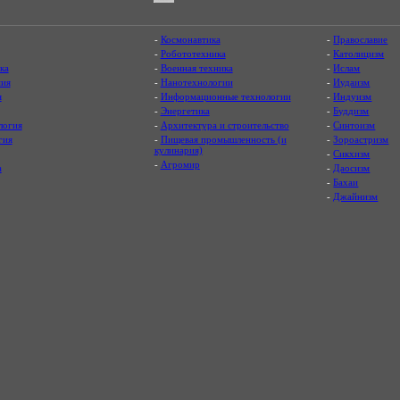
-
Космонавтика
-
Православие
-
Робототехника
-
Католицизм
ка
-
Военная техника
-
Ислам
ия
-
Нанотехнологии
-
Иудаизм
я
-
Информационные технологии
-
Индуизм
-
Энергетика
-
Буддизм
логия
-
Архитектура и строительство
-
Синтоизм
гия
-
Пищевая промышленность (и
-
Зороастризм
кулинария)
-
Сикхизм
-
Агромир
а
-
Даосизм
-
Бахаи
-
Джайнизм