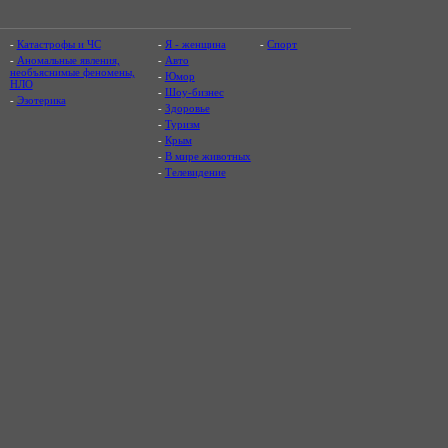
-
Катастрофы и ЧС
-
Я - женщина
-
Спорт
-
Аномальные явления,
-
Авто
необъяснимые феномены,
-
Юмор
НЛО
-
Шоу-бизнес
-
Эзотерика
-
Здоровье
-
Туризм
-
Крым
-
В мире животных
-
Телевидение