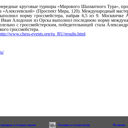
чередные круговые турниры «Мирового Шахматного Тура», про
га «Алексеевский» (Проспект Мира, 120). Международный маст
ыполнил норму гроссмейстера, набрав 6,5 из 9. Москвичке 
. Иван Алодохин из Орска выполнил последнюю норму междунар
ллельно с гроссмейстерским, победительницей стала Алексан
кого гроссмейстера.
http://www.chess-events.org/ru_RU/results.html
ru/
ственные и точные науки
Техника и технологии
Религии