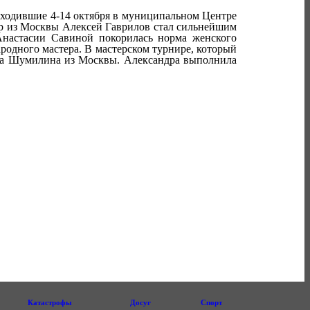
ходившие 4-14 октября в муниципальном Центре
ер из Москвы Алексей Гаврилов стал сильнейшим
Анастасии Савиной покорилась норма женского
одного мастера. В мастерском турнире, который
дра Шумилина из Москвы. Александра выполнила
Катастрофы
Досуг
Спорт