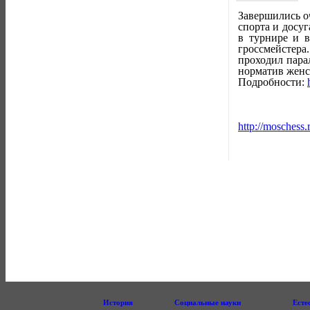
Завершились о
спорта и досу
в турнире и в
гроссмейстера
проходил пара
норматив женс
Подробности:
http://moschess.
История
Социальные науки
Есте