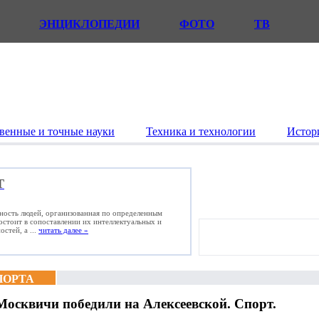
ЭНЦИКЛОПЕДИИ
ФОТО
ТВ
венные и точные науки
Техника и технологии
Истор
Т
ьность людей, организованная по определенным
состоит в сопоставлении их интеллектуальных и
стей, а ...
читать далее »
ПОРТА
Москвичи победили на Алексеевской. Спорт.