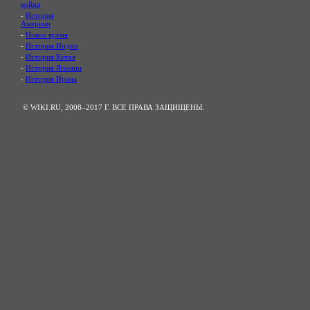
война
-
История
Америки
-
Новое время
-
История Индии
-
История Китая
-
История Японии
-
История Ирана
© WIKI.RU, 2008–2017 Г. ВСЕ ПРАВА ЗАЩИЩЕНЫ.