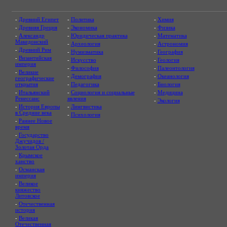
-
Древний Египет
-
Политика
-
Химия
-
Древняя Греция
-
Экономика
-
Физика
-
Александр
-
Юридическая практика
-
Математика
Македонский
-
Археология
-
Астрономия
-
Древний Рим
-
Нумизматика
-
География
-
Византийская
-
Искусство
-
Геология
империя
-
Философия
-
Палеонтология
-
Великие
-
Демография
-
Океанология
географические
открытия
-
Педагогика
-
Биология
-
Итальянский
-
Социология и социальные
-
Медицина
Ренессанс
явления
-
Экология
-
История Европы
-
Лингвистика
в Средние века
-
Психология
-
Раннее Новое
время
-
Государство
Джучидов /
Золотая Орда
-
Крымское
ханство
-
Османская
империя
-
Великое
княжество
Литовское
-
Отечественная
история
-
Великая
Отечественная