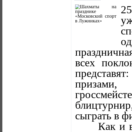
25
у
сп
од
празднична
всех покло
представят
призами
гроссмейс
блицтурни
сыграть в ф
Как и в п