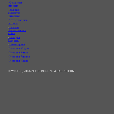
-
Османская
империя
-
Великое
княжество
Литовское
-
Отечественная
история
-
Великая
Отечественная
война
-
История
Америки
-
Новое время
-
История Индии
-
История Китая
-
История Японии
-
История Ирана
© WIKI.RU, 2008–2017 Г. ВСЕ ПРАВА ЗАЩИЩЕНЫ.