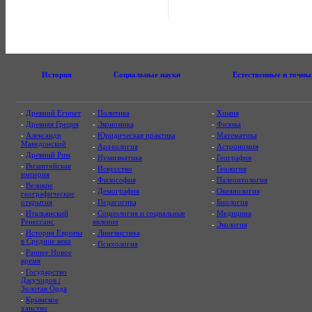
История
Социальные науки
Естественные и точны
-
Древний Египет
-
Политика
-
Химия
-
Древняя Греция
-
Экономика
-
Физика
-
Александр
-
Юридическая практика
-
Математика
Македонский
-
Археология
-
Астрономия
-
Древний Рим
-
Нумизматика
-
География
-
Византийская
-
Искусство
-
Геология
империя
-
Философия
-
Палеонтология
-
Великие
-
Демография
-
Океанология
географические
открытия
-
Педагогика
-
Биология
-
Итальянский
-
Социология и социальные
-
Медицина
Ренессанс
явления
-
Экология
-
История Европы
-
Лингвистика
в Средние века
-
Психология
-
Раннее Новое
время
-
Государство
Джучидов /
Золотая Орда
-
Крымское
ханство