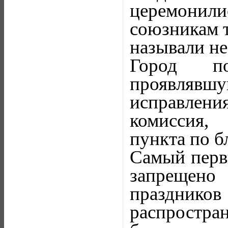
церемонили
союзникам т
называли не 
Город по
проявлявшу
исправлен
комиссия,
пункта по б
Самый первы
запрещено
праздников
распростр