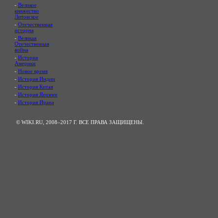
-
Великое
княжество
Литовское
-
Отечественная
история
-
Великая
Отечественная
война
-
История
Америки
-
Новое время
-
История Индии
-
История Китая
-
История Японии
-
История Ирана
© WIKI.RU, 2008–2017 Г. ВСЕ ПРАВА ЗАЩИЩЕНЫ.