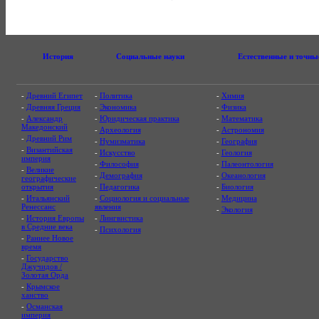
История
Социальные науки
Естественные и точны
-
Древний Египет
-
Политика
-
Химия
-
Древняя Греция
-
Экономика
-
Физика
-
Александр
-
Юридическая практика
-
Математика
Македонский
-
Археология
-
Астрономия
-
Древний Рим
-
Нумизматика
-
География
-
Византийская
-
Искусство
-
Геология
империя
-
Философия
-
Палеонтология
-
Великие
-
Демография
-
Океанология
географические
открытия
-
Педагогика
-
Биология
-
Итальянский
-
Социология и социальные
-
Медицина
Ренессанс
явления
-
Экология
-
История Европы
-
Лингвистика
в Средние века
-
Психология
-
Раннее Новое
время
-
Государство
Джучидов /
Золотая Орда
-
Крымское
ханство
-
Османская
империя