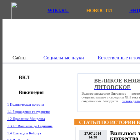
WIKI.RU
НОВОСТИ
ЭН
Сайты
Социальные науки
Естественные и то
ВКЛ
ВЕЛИКОЕ КНЯ
ЛИТОВСКОЕ
Википедия
Великое княжество Литовское — восто
существовавшее с середины XIII века
современных Белорусси...
читать дале
1 Политическая история
1.1 Зарождение государства
1.2 Правление Миндовга
СТАТЬИ ПО ИСТОРИИ 
1.3 От Войшелка до Гедимина
Вильнюс: т
1.4 Ольгерд и Кейстут
27.07.2014
княжество 
14:38