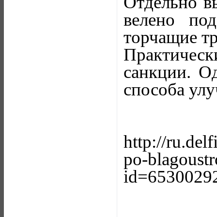
Отдельно в
велено по
торчащие т
Практичес
санкции. Од
способа ул
http://ru.del
po-blagoustr
id=6530029