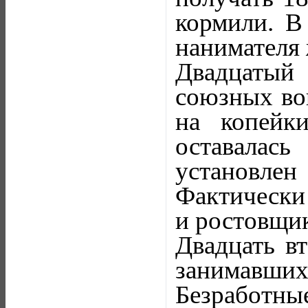
кормили. В
нанимателя
Двадцатый
союзных во
на копейк
оставалас
установле
Фактически
и ростовщи
Двадцать вт
занимавши
Безработн