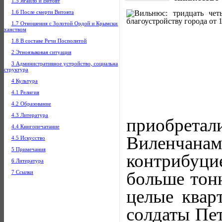
1.5 Ягайло и Витовт
1.6 После смерти Витовта
1.7 Отношения с Золотой Ордой и Крымским
ханством
1.8 В составе Речи Посполитой
2 Этноязыковая ситуация
3 Административное устройство, социальная
структура
4 Культура
4.1 Религия
4.2 Образование
4.3 Литература
приобретали
4.4 Книгопечатание
Виленчанам
4.5 Искусство
5 Примечания
контрибуци
6 Литература
больше тон
7 Ссылки
целые квар
солдаты Пет