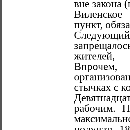
вне закона 
Виленское 
пункт, обяз
Следующи
запрещалос
жителей,
Впрочем,
организова
стычках с к
Девятнадца
рабочим. П
максимальн
получать 18