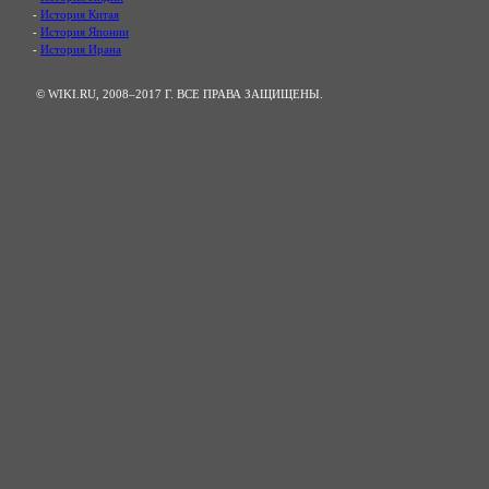
-
История Китая
-
История Японии
-
История Ирана
© WIKI.RU, 2008–2017 Г. ВСЕ ПРАВА ЗАЩИЩЕНЫ.