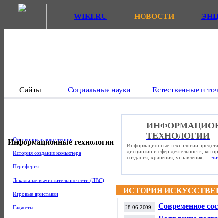
WIKI.RU
НОВОСТИ
ЭН
Сайты
Социальные науки
Естественные и то
ИНФОРМАЦИО
ТЕХНОЛОГИИ
Основополагающе теории
Информационные технологии
Информационные технологии предста
дисциплин и сфер деятельности, кото
История создания комьютера
создания, хранения, управления, ...
чи
Периферия
Локальные вычислительные сети (ЛВС)
ИСТОРИЯ ИСКУССТВЕ
Игровые приставки
Современное сос
Гаджеты
28.06.2009