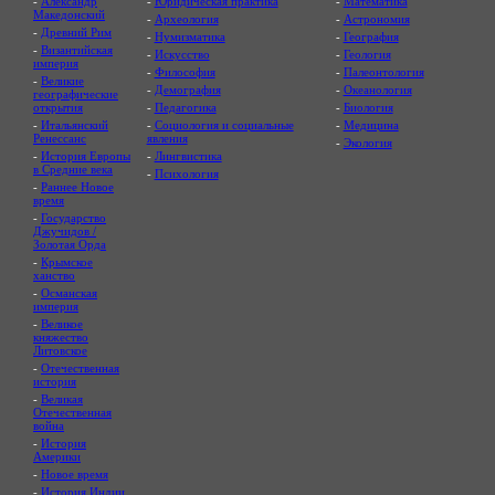
-
Александр
-
Юридическая практика
-
Математика
Македонский
-
Археология
-
Астрономия
-
Древний Рим
-
Нумизматика
-
География
-
Византийская
-
Искусство
-
Геология
империя
-
Философия
-
Палеонтология
-
Великие
-
Демография
-
Океанология
географические
открытия
-
Педагогика
-
Биология
-
Итальянский
-
Социология и социальные
-
Медицина
Ренессанс
явления
-
Экология
-
История Европы
-
Лингвистика
в Средние века
-
Психология
-
Раннее Новое
время
-
Государство
Джучидов /
Золотая Орда
-
Крымское
ханство
-
Османская
империя
-
Великое
княжество
Литовское
-
Отечественная
история
-
Великая
Отечественная
война
-
История
Америки
-
Новое время
-
История Индии