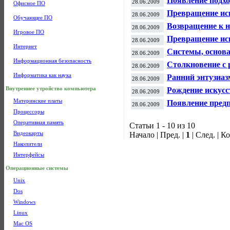
Появление подхо
28.06.2009
Офисное ПО
интеллектуальн
Превращение иск
28.06.2009
Обучающее ПО
с 1987 года по н
Возвращение к н
28.06.2009
Игровое ПО
настоящее время
Превращение иск
28.06.2009
(период с 1980 г
Интернет
Системы, основа
28.06.2009
ключом к успеху 
Информационная безопасность
Столкновение с р
28.06.2009
год)
Информатика как наука
Ранний энтузиаз
28.06.2009
по 1969 год)
Внутреннее утройство компьютера
Рождение искусс
28.06.2009
Материнские платы
Появление предп
28.06.2009
(период с 1943 го
Процессоры
Оперативная память
Статьи 1 - 10 из 10
Видеокарты
Начало | Пред. |
1
| След. | К
Накопители
Интерфейсы
Операционные системы
Unix
Dos
Windows
Linux
Mac OS