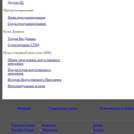
Другие ОС
Программирование
Языки программирования
Среды программирования
Базы Данных
Теория Баз Данных
Существующие СУБД
Искусственный интеллект (ИИ)
Общее определение искусственного
интеллекта
Предыстория искусственного
интеллекта
История Искусственного Интеллекта
Интеллектуальные агенты
История
Социальные науки
Естественные и точны
-
Древний Египет
-
Политика
-
Химия
-
Древняя Греция
-
Экономика
-
Физика