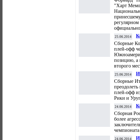
"Харт Мемо
Национальн
принесшему
регулярном 
официально
К
25.06.2014
ч
Сборные Ко
плей-офф ч
Южноамерик
позицию, а 
второго мес
И
25.06.2014
с
Сборные Ит
преодолеть 
плей-офф из
Рики и Уруг
К
24.06.2014
б
Сборная Рос
А
более агрес
заключитель
чемпионата
И
24.06.2014