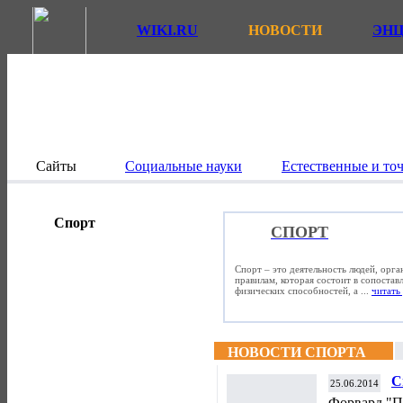
WIKI.RU
НОВОСТИ
ЭН
Сайты
Социальные науки
Естественные и то
Спорт
СПОРТ
Спорт – это деятельность людей, орг
правилам, которая состоит в сопостав
физических способностей, а ...
читать 
НОВОСТИ СПОРТА
С
25.06.2014
и
Форвард "П