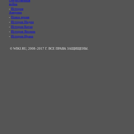
Отечественная
война
-
История
Америки
-
Новое время
-
История Индии
-
История Китая
-
История Японии
-
История Ирана
© WIKI.RU, 2008–2017 Г. ВСЕ ПРАВА ЗАЩИЩЕНЫ.