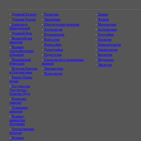
-
Древний Египет
-
Политика
-
Химия
-
Древняя Греция
-
Экономика
-
Физика
-
Александр
-
Юридическая практика
-
Математика
Македонский
-
Археология
-
Астрономия
-
Древний Рим
-
Нумизматика
-
География
-
Византийская
-
Искусство
-
Геология
империя
-
Философия
-
Палеонтология
-
Великие
-
Демография
-
Океанология
географические
открытия
-
Педагогика
-
Биология
-
Итальянский
-
Социология и социальные
-
Медицина
Ренессанс
явления
-
Экология
-
История Европы
-
Лингвистика
в Средние века
-
Психология
-
Раннее Новое
время
-
Государство
Джучидов /
Золотая Орда
-
Крымское
ханство
-
Османская
империя
-
Великое
княжество
Литовское
-
Отечественная
история
-
Великая