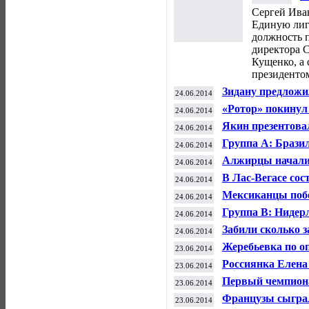
Л
Сергей Ива
К
Единую лигу
должность 
директора 
Кущенко, а 
президенто
Зидану предложи
24.06.2014
«Ротор» покинул
24.06.2014
финансовых про
Якин презентова
24.06.2014
Группа А: Бразил
24.06.2014
прочности нет
Алжирцы начали 
24.06.2014
спустя сутки пос
В Лас-Вегасе со
24.06.2014
индивидуальных 
Мексиканцы побе
24.06.2014
группе вышли в 
Группа В: Нидер
24.06.2014
проститься с че
Забили сколько 
24.06.2014
вышла в плей-о
Жеребьевка по оп
23.06.2014
необходимости п
Россиянка Елена
23.06.2014
Wimbledon
Первый чемпиона
23.06.2014
Мурманске
Французы сыгра
23.06.2014