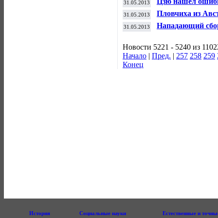
Цзю нашел ошибк
31.05.2013
Джонсом
Пловчиха из Авс
31.05.2013
защиты от акул
Нападающий сбор
31.05.2013
Кокорин приступ
Новости 5221 - 5240 из 1102
Начало
|
Пред.
|
257
258
259
Конец
История
Социальные науки
Естественные и точны