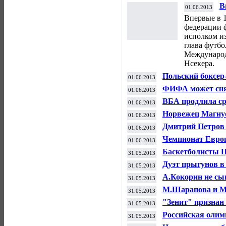
В
01.06.2013
и
Впервые в 
федерации 
исполком из
глава футб
Международ
Нсекера.
Польский боксер
01.06.2013
на спонсора за н
ФИФА может снят
01.06.2013
Кличко
футбольных суде
ВБА продлила ср
01.06.2013
бой Александр П
Норвежец Магнус
01.06.2013
лидеры рейтинг
Дмитрий Петров 
01.06.2013
тяжелой атлетик
Чемпионат Европ
01.06.2013
россиянки лиди
Баскетболисты 
31.05.2013
обыграв "Химки
Дуэт прыгунов в 
31.05.2013
этапе Гран-при
А.Кокорин не сы
31.05.2013
Евро
М.Шарапова и М.
31.05.2013
"Ролан Гаррос"
"Зенит" признан
31.05.2013
Российская олим
31.05.2013
необходимость д