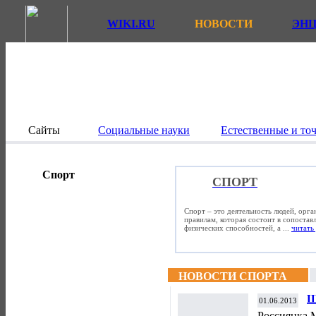
WIKI.RU
НОВОСТИ
ЭН
Сайты
Социальные науки
Естественные и то
Спорт
СПОРТ
Спорт – это деятельность людей, орг
правилам, которая состоит в сопостав
физических способностей, а ...
читать 
НОВОСТИ СПОРТА
Ш
01.06.2013
«
Россиянка 