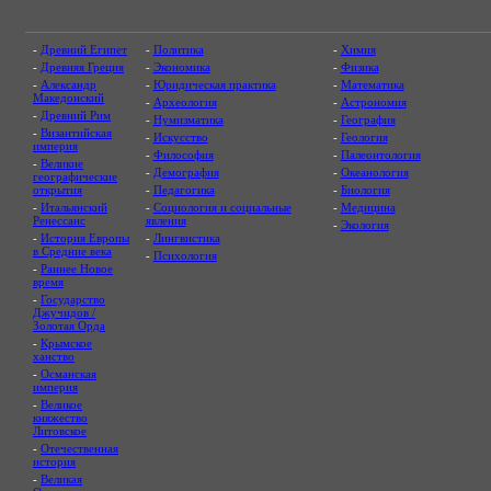
-
Древний Египет
-
Политика
-
Химия
-
Древняя Греция
-
Экономика
-
Физика
-
Александр
-
Юридическая практика
-
Математика
Македонский
-
Археология
-
Астрономия
-
Древний Рим
-
Нумизматика
-
География
-
Византийская
-
Искусство
-
Геология
империя
-
Философия
-
Палеонтология
-
Великие
-
Демография
-
Океанология
географические
открытия
-
Педагогика
-
Биология
-
Итальянский
-
Социология и социальные
-
Медицина
Ренессанс
явления
-
Экология
-
История Европы
-
Лингвистика
в Средние века
-
Психология
-
Раннее Новое
время
-
Государство
Джучидов /
Золотая Орда
-
Крымское
ханство
-
Османская
империя
-
Великое
княжество
Литовское
-
Отечественная
история
-
Великая