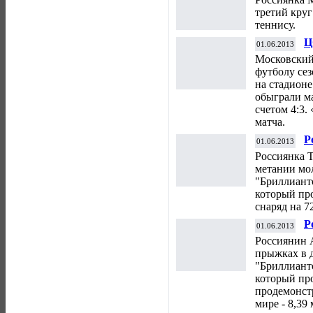
третий кру
теннису.
Ц
01.06.2013
Московский
футболу сез
на стадион
обыграли м
счетом 4:3.
матча.
Р
01.06.2013
н
Россиянка Т
м
метании мол
"Бриллианто
который пр
снаряд на 72
Р
01.06.2013
э
Россиянин 
д
прыжках в д
"Бриллианто
который пр
продемонстр
мире - 8,39 