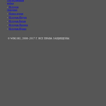
Отечественная
война
-
История
Америки
-
Новое время
-
История Индии
-
История Китая
-
История Японии
-
История Ирана
© WIKI.RU, 2008–2017 Г. ВСЕ ПРАВА ЗАЩИЩЕНЫ.