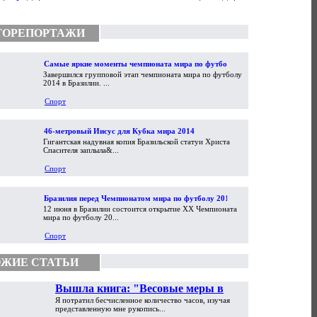
ТОРЕПОРТАЖИ
Самые яркие моменты чемпионата мира по футболу
Завершился групповой этап чемпионата мира по футболу
2014
2014 в Бразилии. ...
Спорт
46-метровый Иисус для Кубка мира 2014
Гигантская надувная копия Бразильской статуи Христа
Спасителя заплыла&...
Спорт
Бразилия перед Чемпионатом мира по футболу 2014
12 июня в Бразилии состоится открытие XX Чемпионата
мира по футболу 20...
Спорт
ЖИЕ СТАТЬИ
Вышла книга: "Весовые меры в
Я потратил бесчисленное количество часов, изучая
торговой практике Античности и
представленную мне рукопись...
Средневековья"