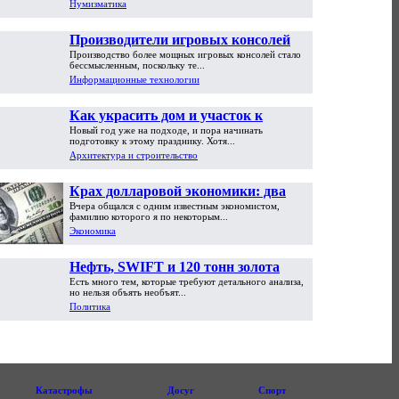
Нумизматика
Производители игровых консолей
Производство более мощных игровых консолей стало
достигли предела возможностей
бессмысленным, поскольку те...
Информационные технологии
Как украсить дом и участок к
Новый год уже на подходе, и пора начинать
Новому году
подготовку к этому празднику. Хотя...
Архитектура и строительство
Крах долларовой экономики: два
Вчера общался с одним известным экономистом,
пути обрушения
фамилию которого я по некоторым...
Экономика
Нефть, SWIFT и 120 тонн золота
Есть много тем, которые требуют детального анализа,
но нельзя объять необъят...
Политика
Катастрофы
Досуг
Спорт