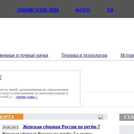
ЭНЦИКЛОПЕДИИ
ФОТО
ТВ
венные и точные науки
Техника и технологии
Истор
Т
ьность людей, организованная по определенным
состоит в сопоставлении их интеллектуальных и
стей, а ...
читать далее »
ПОРТА
СТА
Женская сборная России по регби-7
29.06.2013
обыграла команду Японии в матче
Женская сборная России по регби-7 в матче