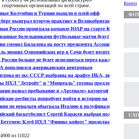
Конец
спортивных организаций по всей стране.
ные Колумбии и Турции вышли в плей-офф
ФО
дежного чемпионата мира по футболу
сберг выиграл вторую практику в Великобритании
ная России проиграла команде ЮАР на старте КМ по
и-7 в Москве
ванные болельщиками футбольные матчи будут
рывать
ин сменил Билалова на посту президента Ассоциации
фа России
ль зимних Олимпийских игр в Сочи будет весить
е полукилограмма
 России больше не будет исполняться перед каждым
ем чемпионата России по футболу
 пополнился американским центровым
мпиакоса" Кайлом Хайнсем
игрока из экс-СССР выбраны на драфте НБА, двое из
 в топ-20
ы НХЛ "Детройт" и "Монреаль" готовы предложить
ракт Венсану Лекавалье
вин назвал пребывание в «Арсенале» каторгой
ийские регбисты попробуют войти в историю на
шнем Кубке мира
ния по пенальти обыграла Италию в полуфинале
а конфедераций
ийский баскетболист Сергей Карасев выбран под 19-м
СХО
ром на драфте НБА клубом "Кливленд кэвэльерз"
 Беттмен: Клуб НХЛ "Финикс койотс" продолжит
упать в Глендейле, если сдаст домашний стадион в
ду
 4900 из 11022