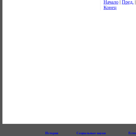
Начало
|
Пред.
Конец
История
Социальные науки
Есте