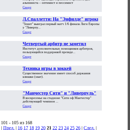
альпиниста – оптимист и пессимист
Спорт
Л.Спаллетти: На "Энфилде" игроки
"Зенит" выиграл первый матч 1/6 финала Лиги Европы
"Ливерпуля" становятся
у "Ливерпу...
настоящими зверьми
Спорт
Четвертый арбитр не заметил
Институт дополнительных помощников арбитров,
чистый гол в Лиге чемпионов?
пользующийся поддержкой президе...
Спорт
Техника игры в хоккей
Существенное значение имеет способ держания
клюшки (хват).
Спорт
"Манчестер Сити" и "Ливерпуль"
В воскресенье на стадионе "Сити оф Манчестер"
сыграли матч-триллер на радость
действующий чемпион ...
А.Фергюсону
Спорт
101 - 105 из 168
|
Пред.
|
16
17
18
19
20
21
22
23
24
25
26
|
След.
|