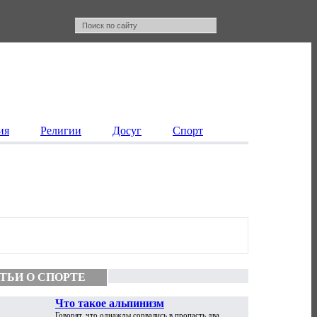
ия
Религии
Досуг
Спорт
ТЬИ О СПОРТЕ
Что такое альпинизм
Говорят, что однажды сорвались в пропасть два