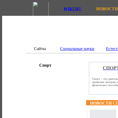
WIKI.RU
НОВОСТИ
Сайты
Социальные науки
Естест
Спорт
СПОР
Спорт – это деятел
правилам, которая 
физических способно
НОВОСТИ С