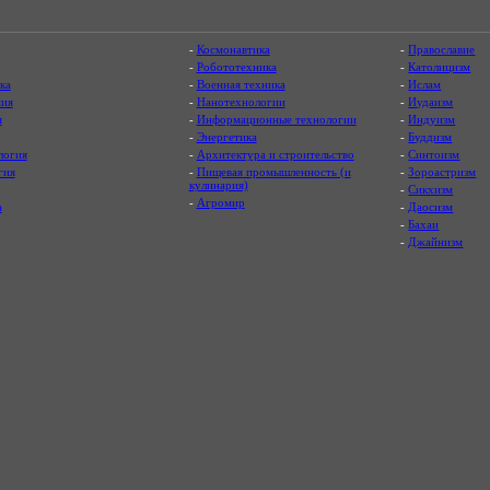
-
Космонавтика
-
Православие
-
Робототехника
-
Католицизм
ка
-
Военная техника
-
Ислам
ия
-
Нанотехнологии
-
Иудаизм
я
-
Информационные технологии
-
Индуизм
-
Энергетика
-
Буддизм
логия
-
Архитектура и строительство
-
Синтоизм
гия
-
Пищевая промышленность (и
-
Зороастризм
кулинария)
-
Сикхизм
-
Агромир
а
-
Даосизм
-
Бахаи
-
Джайнизм