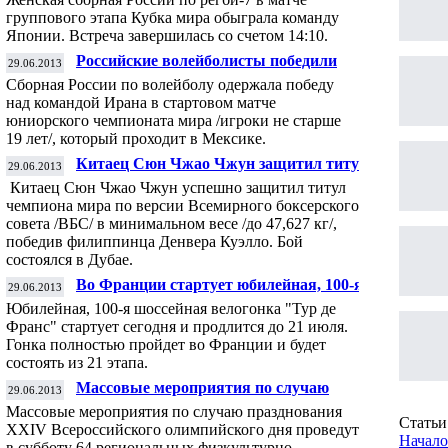
группового этапа Кубка мира
группового этапа Кубка мира обыграла команду
Японии. Встреча завершилась со счетом 14:10.
Российские волейболисты победили
29.06.2013
команду Ирана на старте юниорского
Сборная России по волейболу одержала победу
чемпионата мира
над командой Ирана в стартовом матче
юниорского чемпионата мира /игроки не старше
19 лет/, который проходит в Мексике.
Китаец Сюн Чжао Чжун защитил титул
29.06.2013
чемпиона мира по версии ВБС в
Китаец Сюн Чжао Чжун успешно защитил титул
минимальном весе
чемпиона мира по версии Всемирного боксерского
совета /ВБС/ в минимальном весе /до 47,627 кг/,
победив филиппинца Денвера Куэлло. Бой
состоялся в Дубае.
Во Франции стартует юбилейная, 100-я
29.06.2013
шоссейная велогонка "Тур де Франс"
Юбилейная, 100-я шоссейная велогонка "Тур де
Франс" стартует сегодня и продлится до 21 июля.
Гонка полностью пройдет во Франции и будет
состоять из 21 этапа.
Массовые мероприятия по случаю
29.06.2013
празднования Всероссийского
Массовые мероприятия по случаю празднования
олимпийского дня пройдут в России
Статьи 
XXIV Всероссийского олимпийского дня проведут
Начало
в субботу 64 региональных физкультурно-