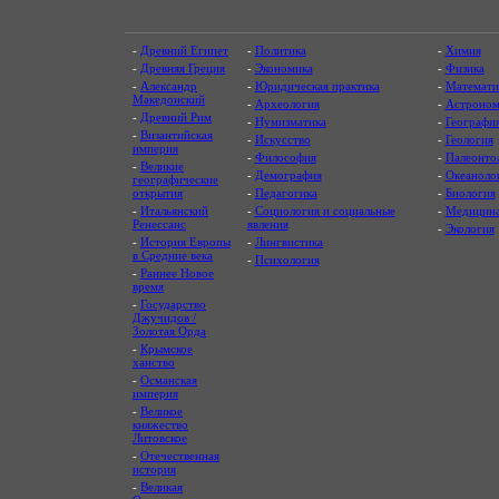
-
Древний Египет
-
Политика
-
Химия
-
Древняя Греция
-
Экономика
-
Физика
-
Александр
-
Юридическая практика
-
Математи
Македонский
-
Археология
-
Астроном
-
Древний Рим
-
Нумизматика
-
Географи
-
Византийская
-
Искусство
-
Геология
империя
-
Философия
-
Палеонто
-
Великие
-
Демография
-
Океаноло
географические
открытия
-
Педагогика
-
Биология
-
Итальянский
-
Социология и социальные
-
Медицин
Ренессанс
явления
-
Экология
-
История Европы
-
Лингвистика
в Средние века
-
Психология
-
Раннее Новое
время
-
Государство
Джучидов /
Золотая Орда
-
Крымское
ханство
-
Османская
империя
-
Великое
княжество
Литовское
-
Отечественная
история
-
Великая