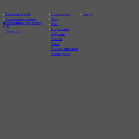
-
Катастрофы и ЧС
-
Я - женщина
-
Спорт
-
Аномальные явления,
-
Авто
необъяснимые феномены,
-
Юмор
НЛО
-
Шоу-бизнес
-
Эзотерика
-
Здоровье
-
Туризм
-
Крым
-
В мире животных
-
Телевидение