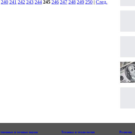
|
240
241
242
243
244
245
246
247
248
249
250
|
След.
|
ственные и точные науки
Техника и технологии
Религии