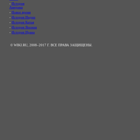
-
История
Америки
-
Новое время
-
История Индии
-
История Китая
-
История Японии
-
История Ирана
© WIKI.RU, 2008–2017 Г. ВСЕ ПРАВА ЗАЩИЩЕНЫ.