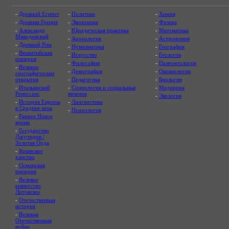
-
Древний Египет
-
Политика
-
Химия
-
Древняя Греция
-
Экономика
-
Физика
-
Александр
-
Юридическая практика
-
Математика
Македонский
-
Археология
-
Астрономия
-
Древний Рим
-
Нумизматика
-
География
-
Византийская
-
Искусство
-
Геология
империя
-
Философия
-
Палеонтология
-
Великие
-
Демография
-
Океанология
географические
открытия
-
Педагогика
-
Биология
-
Итальянский
-
Социология и социальные
-
Медицина
Ренессанс
явления
-
Экология
-
История Европы
-
Лингвистика
в Средние века
-
Психология
-
Раннее Новое
время
-
Государство
Джучидов /
Золотая Орда
-
Крымское
ханство
-
Османская
империя
-
Великое
княжество
Литовское
-
Отечественная
история
-
Великая
Отечественная
война