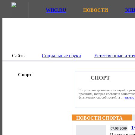
WIKI.RU
НОВОСТИ
ЭН
Сайты
Социальные науки
Естественные и то
Спорт
СПОРТ
Спорт – это деятельность людей, орг
правилам, которая состоит в сопостав
физических способностей, а ...
читать 
НОВОСТИ СПОРТА
Т
07.08.2009
П
Начало реги