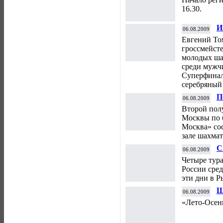
16.30.
И
06.08.2009
Т
Евгений То
гроссмейсте
молодых ша
среди мужч
Суперфинал
серебряный 
П
06.08.2009
Второй пол
Москвы по 
Москва» сос
зале шахмат
С
06.08.2009
л
Четыре тур
России сре
эти дни в Р
Ш
06.08.2009
2
«Лето-Осень