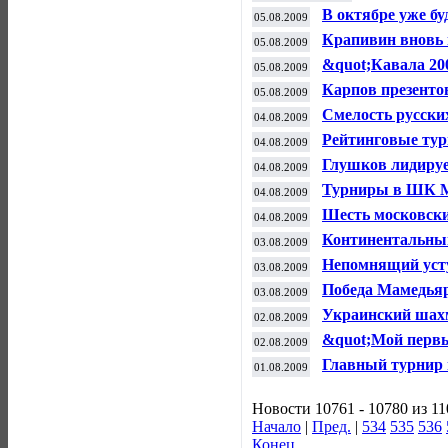
В октябре уже бу
05.08.2009
Крапивин вновь 
05.08.2009
&quot;Кавала 20
05.08.2009
Карпов презенто
05.08.2009
Смелость русски
04.08.2009
Рейтинговые ту
04.08.2009
Глушков лидируе
04.08.2009
Турниры в ШК М
04.08.2009
Шесть московски
04.08.2009
Континентальны
03.08.2009
Непомнящий уст
03.08.2009
Победа Мамедья
03.08.2009
Украинский шахм
02.08.2009
&quot;Мой первы
02.08.2009
Главный турнир 
01.08.2009
Новости 10761 - 10780 из 1
Начало
|
Пред.
|
534
535
536
Конец