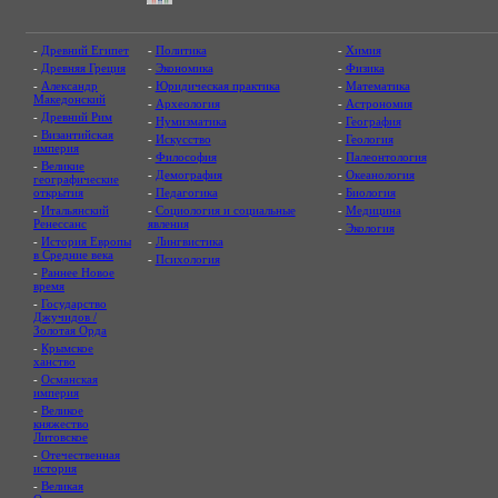
-
Древний Египет
-
Политика
-
Химия
-
Древняя Греция
-
Экономика
-
Физика
-
Александр
-
Юридическая практика
-
Математика
Македонский
-
Археология
-
Астрономия
-
Древний Рим
-
Нумизматика
-
География
-
Византийская
-
Искусство
-
Геология
империя
-
Философия
-
Палеонтология
-
Великие
-
Демография
-
Океанология
географические
открытия
-
Педагогика
-
Биология
-
Итальянский
-
Социология и социальные
-
Медицина
Ренессанс
явления
-
Экология
-
История Европы
-
Лингвистика
в Средние века
-
Психология
-
Раннее Новое
время
-
Государство
Джучидов /
Золотая Орда
-
Крымское
ханство
-
Османская
империя
-
Великое
княжество
Литовское
-
Отечественная
история
-
Великая