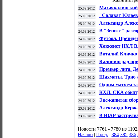
Махачкалинский 
25.09.2012
чемпионате Росс
"Салават Юлаев"
25.09.2012
историю домашн
Александр Алекс
25.09.2012
старшего тренер
В "Зените" разг
24.09.2012
Футбол. Президе
24.09.2012
уволил Семина
Хоккеист НХЛ Вл
24.09.2012
российский СКА
Виталий Кличко 
24.09.2012
Калининград при
24.09.2012
Премьер-лига. Д
24.09.2012
"Анжи"
Шахматы. Трио л
24.09.2012
Одним матчем за
24.09.2012
России по футбо
КХЛ. СКА обыгр
24.09.2012
Экс-капитан сбо
24.09.2012
объявил об уход
Александр Кержа
23.09.2012
"Зенита"
В ЮАР застрелил
23.09.2012
Сандерса
Новости 7761 - 7780 из 1102
Начало
|
Пред.
|
384
385
386