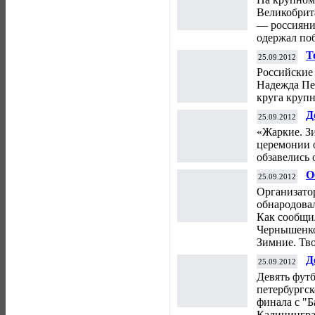
Великобрита
— россияни
одержал по
Т
25.09.2012
Т
Российские
Надежда Пе
круга крупн
Д
25.09.2012
о
«Жаркие. Зи
церемонии 
обзавелись
О
25.09.2012
О
Организато
обнародова
Как сообщи
Чернышенко
Зимние. Твои
Д
25.09.2012
м
Девять футб
петербургск
финала с "Б
Калининград