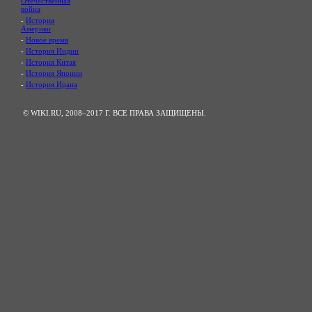
Отечественная
война
-
История
Америки
-
Новое время
-
История Индии
-
История Китая
-
История Японии
-
История Ирана
© WIKI.RU, 2008–2017 Г. ВСЕ ПРАВА ЗАЩИЩЕНЫ.