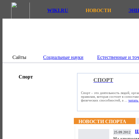
WIKI.RU
НОВОСТИ
ЭН
Сайты
Социальные науки
Естественные и то
Спорт
СПОРТ
Спорт – это деятельность людей, орг
правилам, которая состоит в сопостав
физических способностей, а ...
читать 
НОВОСТИ СПОРТА
Ш
25.09.2012
т
На крупном