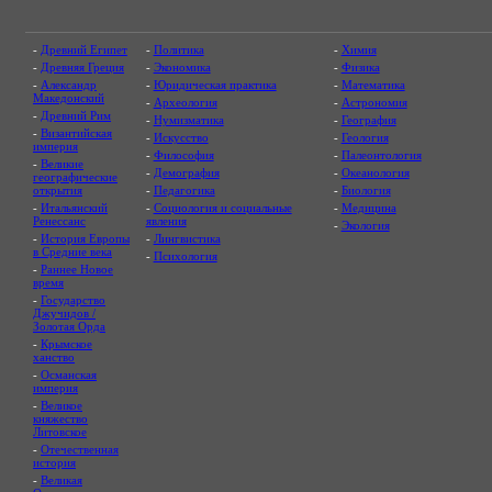
-
Древний Египет
-
Политика
-
Химия
-
Древняя Греция
-
Экономика
-
Физика
-
Александр
-
Юридическая практика
-
Математика
Македонский
-
Археология
-
Астрономия
-
Древний Рим
-
Нумизматика
-
География
-
Византийская
-
Искусство
-
Геология
империя
-
Философия
-
Палеонтология
-
Великие
-
Демография
-
Океанология
географические
открытия
-
Педагогика
-
Биология
-
Итальянский
-
Социология и социальные
-
Медицина
Ренессанс
явления
-
Экология
-
История Европы
-
Лингвистика
в Средние века
-
Психология
-
Раннее Новое
время
-
Государство
Джучидов /
Золотая Орда
-
Крымское
ханство
-
Османская
империя
-
Великое
княжество
Литовское
-
Отечественная
история
-
Великая