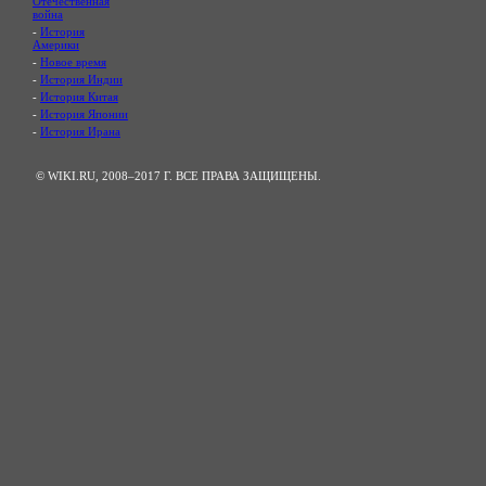
Отечественная
война
-
История
Америки
-
Новое время
-
История Индии
-
История Китая
-
История Японии
-
История Ирана
© WIKI.RU, 2008–2017 Г. ВСЕ ПРАВА ЗАЩИЩЕНЫ.