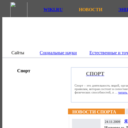
WIKI.RU
НОВОСТИ
ЭН
Сайты
Социальные науки
Естественные и то
Спорт
СПОРТ
Спорт – это деятельность людей, орг
правилам, которая состоит в сопостав
физических способностей, а ...
читать 
НОВОСТИ СПОРТА
Я
24.11.2009
Интервью Д