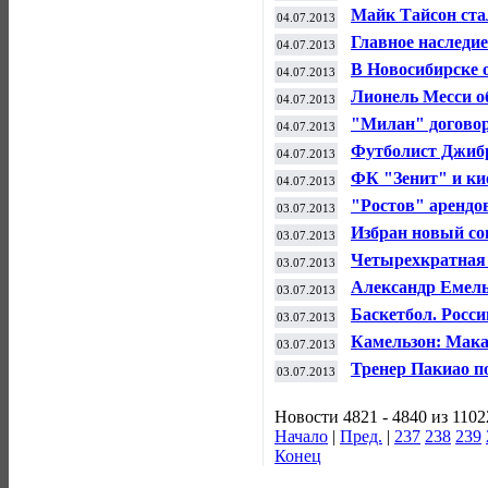
ФИФА
Майк Тайсон ста
04.07.2013
промоутерской 
Главное наследие
04.07.2013
спортом – Жуков
В Новосибирске 
04.07.2013
рукопашному бо
Лионель Месси о
04.07.2013
благотворительн
"Милан" договор
04.07.2013
об условиях кон
Футболист Джибр
04.07.2013
"Кубани"
ФК "Зенит" и ки
04.07.2013
голевой праздни
"Ростов" арендо
03.07.2013
Избран новый со
03.07.2013
хоккейной лиги
Четырехкратная 
03.07.2013
завершила карье
Александр Емель
03.07.2013
бразильского бо
Баскетбол. Росси
03.07.2013
Камельзон: Мака
03.07.2013
россиянок
Тренер Пакиао п
03.07.2013
Новости 4821 - 4840 из 1102
Начало
|
Пред.
|
237
238
239
Конец