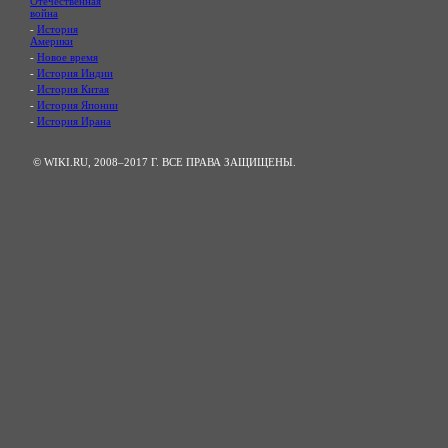
Отечественная
война
-
История
Америки
-
Новое время
-
История Индии
-
История Китая
-
История Японии
-
История Ирана
© WIKI.RU, 2008–2017 Г. ВСЕ ПРАВА ЗАЩИЩЕНЫ.