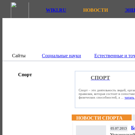
WIKI.RU
НОВОСТИ
ЭН
Сайты
Социальные науки
Естественные и то
Спорт
СПОРТ
Спорт – это деятельность людей, орг
правилам, которая состоит в сопостав
физических способностей, а ...
читать 
НОВОСТИ СПОРТА
Б
05.07.2013
в
Украинский