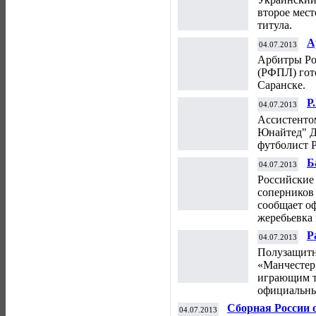
ч
второе мес
титула.
А
04.07.2013
г
Арбитры Ро
(РФПЛ) гото
Саранске.
Р
04.07.2013
"
Ассистенто
Юнайтед" Д
футболист Р
Б
04.07.2013
п
Российские
соперников
сообщает о
жеребьевка 
Р
04.07.2013
«
Полузащитн
«Манчестер
играющим т
официальны
Сборная России о
04.07.2013