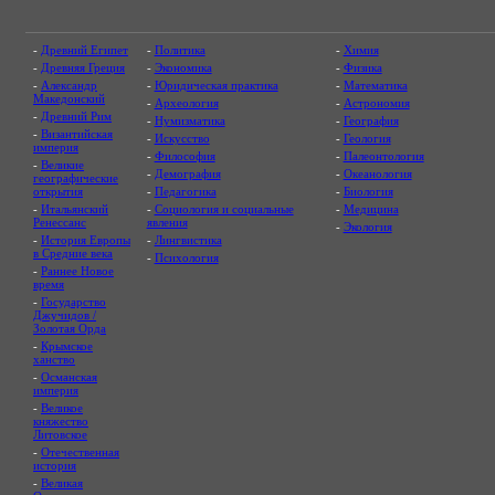
-
Древний Египет
-
Политика
-
Химия
-
Древняя Греция
-
Экономика
-
Физика
-
Александр
-
Юридическая практика
-
Математика
Македонский
-
Археология
-
Астрономия
-
Древний Рим
-
Нумизматика
-
География
-
Византийская
-
Искусство
-
Геология
империя
-
Философия
-
Палеонтология
-
Великие
-
Демография
-
Океанология
географические
открытия
-
Педагогика
-
Биология
-
Итальянский
-
Социология и социальные
-
Медицина
Ренессанс
явления
-
Экология
-
История Европы
-
Лингвистика
в Средние века
-
Психология
-
Раннее Новое
время
-
Государство
Джучидов /
Золотая Орда
-
Крымское
ханство
-
Османская
империя
-
Великое
княжество
Литовское
-
Отечественная
история
-
Великая