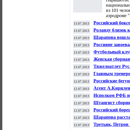
национальны
из 101 чело
аэродроме 
Российский бокс
13.07.2013
профессионально
Роланду близок к
13.07.2013
Шарапова вошла 
13.07.2013
Россияне завоева
13.07.2013
Универсиады
Футбольный клу
13.07.2013
миллиардер
Женская сборная
13.07.2013
Англии в матче 
Тяжелоатлет Рус
13.07.2013
российской сбор
Главным тренер
12.07.2013
Российские бегу
12.07.2013
эстафете 4х400
Агент А.Кирилен
12.07.2013
отказаться
Исполком РФБ из
12.07.2013
президента орга
Штангист сборно
12.07.2013
Универсиады
Российский боре
12.07.2013
Универсиады
Шарапова расста
12.07.2013
обстоятельствам
Третьяк, Петров
12.07.2013
наблюдательног