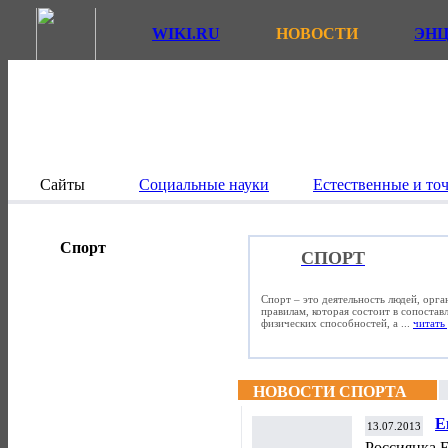
WIKI.RU
НОВОСТИ
ЭН
Сайты
Социальные науки
Естественные и то
Спорт
СПОРТ
Спорт – это деятельность людей, орг
правилам, которая состоит в сопостав
физических способностей, а ...
читать 
НОВОСТИ СПОРТА
Е
13.07.2013
У
Россиянка Е