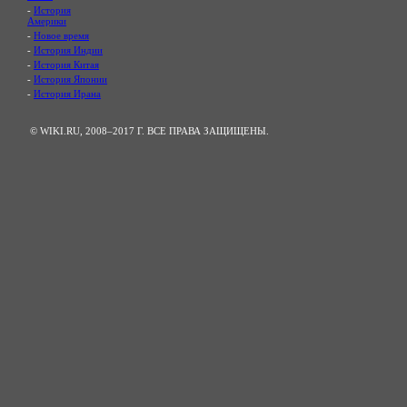
-
История
Америки
-
Новое время
-
История Индии
-
История Китая
-
История Японии
-
История Ирана
© WIKI.RU, 2008–2017 Г. ВСЕ ПРАВА ЗАЩИЩЕНЫ.