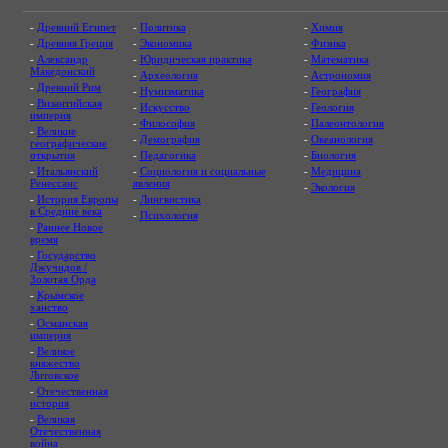
-
Древний Египет
-
Политика
-
Химия
-
Древняя Греция
-
Экономика
-
Физика
-
Александр
-
Юридическая практика
-
Математика
Македонский
-
Археология
-
Астрономия
-
Древний Рим
-
Нумизматика
-
География
-
Византийская
-
Искусство
-
Геология
империя
-
Философия
-
Палеонтология
-
Великие
-
Демография
-
Океанология
географические
открытия
-
Педагогика
-
Биология
-
Итальянский
-
Социология и социальные
-
Медицина
Ренессанс
явления
-
Экология
-
История Европы
-
Лингвистика
в Средние века
-
Психология
-
Раннее Новое
время
-
Государство
Джучидов /
Золотая Орда
-
Крымское
ханство
-
Османская
империя
-
Великое
княжество
Литовское
-
Отечественная
история
-
Великая
Отечественная
война