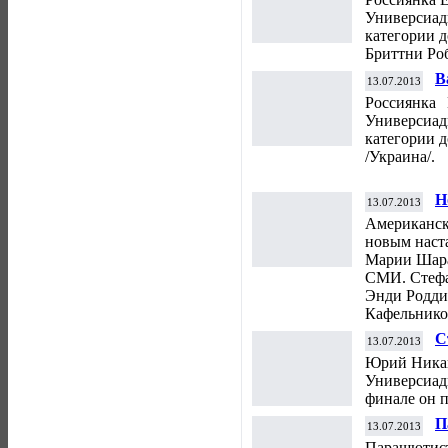
д
Универсиад
категории д
Бриттни Ро
В
13.07.2013
У
Россиянка 
Универсиа
категории д
/Украина/.
Н
13.07.2013
Л
Американск
новым наст
Марии Шара
СМИ. Стефа
Энди Родди
Кафельнико
С
13.07.2013
"
Юрий Никан
Универсиады
финале он 
П
13.07.2013
у
Парашютист