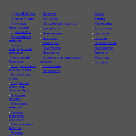
-
Древний Египет
-
Политика
-
Химия
-
Древняя Греция
-
Экономика
-
Физика
-
Александр
-
Юридическая практика
-
Математика
Македонский
-
Археология
-
Астрономия
-
Древний Рим
-
Нумизматика
-
География
-
Византийская
-
Искусство
-
Геология
империя
-
Философия
-
Палеонтология
-
Великие
-
Демография
-
Океанология
географические
открытия
-
Педагогика
-
Биология
-
Итальянский
-
Социология и социальные
-
Медицина
Ренессанс
явления
-
Экология
-
История Европы
-
Лингвистика
в Средние века
-
Психология
-
Раннее Новое
время
-
Государство
Джучидов /
Золотая Орда
-
Крымское
ханство
-
Османская
империя
-
Великое
княжество
Литовское
-
Отечественная
история
-
Великая