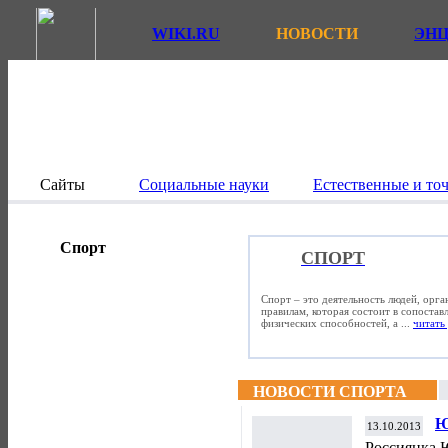
WIKI.RU
НОВОСТИ
ЭН
Сайты
Социальные науки
Естественные и то
Спорт
СПОРТ
Спорт – это деятельность людей, орг
правилам, которая состоит в сопостав
физических способностей, а ...
читать 
НОВОСТИ СПОРТА
Ю
13.10.2013
м
Россиянка 