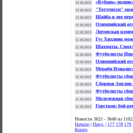
«Кубань» подпис
13.10.2013
"Тоттенхэм" мож
13.10.2013
полузащитником
Шайба и две пер
13.10.2013
обыграть "Фила
Олимпийский ог
12.10.2013
Литовская пловч
12.10.2013
Гус Хиддинк мож
12.10.2013
футболу
Шахматы. Свидл
12.10.2013
Футболисты Изра
12.10.2013
Олимпийский ого
12.10.2013
Мераби Илиадис:
12.10.2013
Олимпийских иг
Футболисты сбо
12.10.2013
Австралии в тов
Сборная Англии 
12.10.2013
отборочном матч
Футболисты сбо
12.10.2013
турнир чемпиона
Молодежная сбор
11.10.2013
Болгарии в отбо
Горстков: бой-р
11.10.2013
больше зрителей
Новости 3621 - 3640 из 1102
Начало
|
Пред.
|
177
178
179
Конец