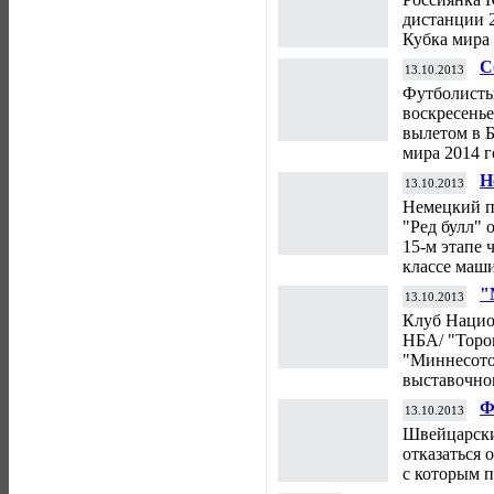
дистанции 2
Кубка мира 
С
13.10.2013
т
Футболисты
п
воскресень
вылетом в 
мира 2014 
Н
13.10.2013
Ф
Немецкий п
"Ред булл" 
15-м этапе 
классе маш
"
13.10.2013
"
Клуб Нацио
НБА/ "Торо
"Миннесото
выставочно
Ф
13.10.2013
Швейцарски
отказаться 
с которым п