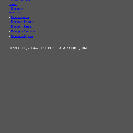
Отечественная
война
-
История
Америки
-
Новое время
-
История Индии
-
История Китая
-
История Японии
-
История Ирана
© WIKI.RU, 2008–2017 Г. ВСЕ ПРАВА ЗАЩИЩЕНЫ.