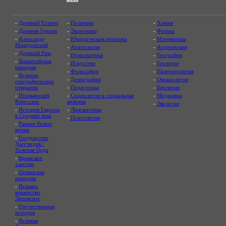
-
Древний Египет
-
Политика
-
Химия
-
Древняя Греция
-
Экономика
-
Физика
-
Александр
-
Юридическая практика
-
Математика
Македонский
-
Археология
-
Астрономия
-
Древний Рим
-
Нумизматика
-
География
-
Византийская
-
Искусство
-
Геология
империя
-
Философия
-
Палеонтология
-
Великие
-
Демография
-
Океанология
географические
открытия
-
Педагогика
-
Биология
-
Итальянский
-
Социология и социальные
-
Медицина
Ренессанс
явления
-
Экология
-
История Европы
-
Лингвистика
в Средние века
-
Психология
-
Раннее Новое
время
-
Государство
Джучидов /
Золотая Орда
-
Крымское
ханство
-
Османская
империя
-
Великое
княжество
Литовское
-
Отечественная
история
-
Великая