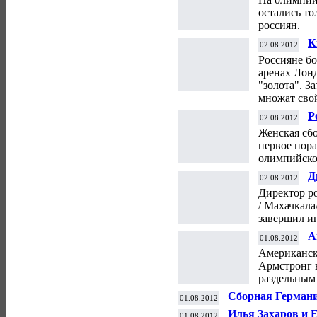
остались то
россиян.
К
02.08.2012
л
Россияне бо
и
аренах Лонд
"золота". З
множат свой
Р
02.08.2012
х
Женская сбо
первое пор
олимпийско
Д
02.08.2012
"
Директор р
и
/ Махачкала
завершил иг
А
01.08.2012
в
Американск
с
Армстронг 
раздельным
Сборная Германи
01.08.2012
гребле в "восьм
Илья Захаров и 
01.08.2012