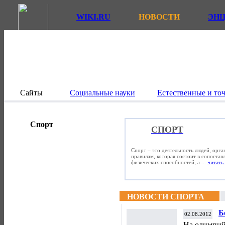
WIKI.RU
НОВОСТИ
ЭН
Сайты
Социальные науки
Естественные и то
Спорт
СПОРТ
Спорт – это деятельность людей, орг
правилам, которая состоит в сопостав
физических способностей, а ...
читать 
НОВОСТИ СПОРТА
Б
02.08.2012
т
На олимпий