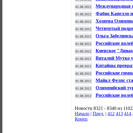
"серебро" в син
Международная 
01.08.2012
дисквалифициров
Фабио Капелло н
01.08.2012
по футболу
Хозяева Олимпи
01.08.2012
благодаря гребц
Четвертый подря
01.08.2012
олимпийского п
Ольга Забелинска
01.08.2012
раздельным стар
Российские воле
01.08.2012
Игр-2012
Киевское "Динам
01.08.2012
Виталий Мутко у
01.08.2012
все идет нормал
Китайцы преврат
01.08.2012
бадминтону
Российские гимн
01.08.2012
Майкл Фелпс ст
01.08.2012
времен
Олимпийский тур
01.08.2012
Шэй
Российские воле
01.08.2012
Олимпиаде
Новости 8321 - 8340 из 1102
Начало
|
Пред.
|
412
413
414
Конец