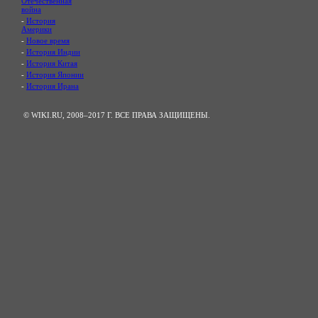
Отечественная
война
-
История
Америки
-
Новое время
-
История Индии
-
История Китая
-
История Японии
-
История Ирана
© WIKI.RU, 2008–2017 Г. ВСЕ ПРАВА ЗАЩИЩЕНЫ.