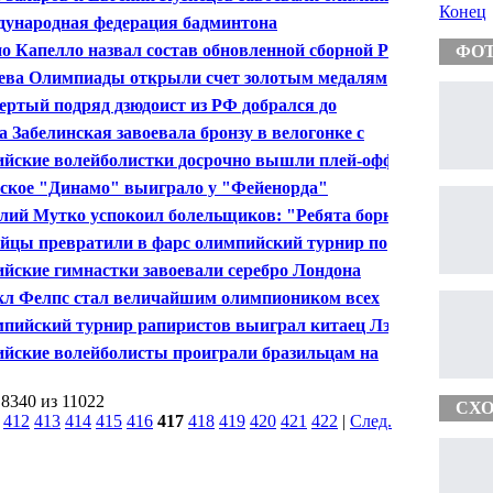
Конец
ебро" в синхронных прыжках в воду
ународная федерация бадминтона
валифицировала 8 участниц на Олимпиаде
о Капелло назвал состав обновленной сборной России
ФО
утболу
ева Олимпиады открыли счет золотым медалям
одаря гребцам
ертый подряд дзюдоист из РФ добрался до
пийского полуфинала
а Забелинская завоевала бронзу в велогонке с
ельным стартом
ийские волейболистки досрочно вышли плей-офф
2012
ское "Динамо" выиграло у "Фейенорда"
лий Мутко успокоил болельщиков: "Ребята борются,
идет нормально"
йцы превратили в фарс олимпийский турнир по
интону
ийские гимнастки завоевали серебро Лондона
л Фелпс стал величайшим олимпиоником всех
ен
пийский турнир рапиристов выиграл китаец Лэй
ийские волейболисты проиграли бразильцам на
пиаде
 8340 из 11022
СХО
|
412
413
414
415
416
417
418
419
420
421
422
|
След.
|