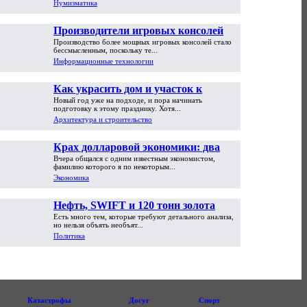
Нумизматика
Производители игровых консолей
Производство более мощных игровых консолей стало
достигли предела возможностей
бессмысленным, поскольку те...
Информационные технологии
Как украсить дом и участок к
Новый год уже на подходе, и пора начинать
Новому году
подготовку к этому празднику. Хотя...
Архитектура и строительство
Крах долларовой экономики: два
Вчера общался с одним известным экономистом,
пути обрушения
фамилию которого я по некоторым...
Экономика
Нефть, SWIFT и 120 тонн золота
Есть много тем, которые требуют детального анализа,
но нельзя объять необъят...
Политика
Катастрофы
Досуг
Спорт