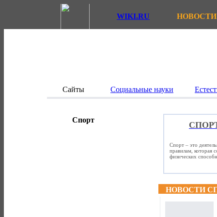
WIKI.RU
НОВОСТИ
Сайты
Социальные науки
Естест
Спорт
СПОР
Спорт – это деятел
правилам, которая 
физических способно
НОВОСТИ С