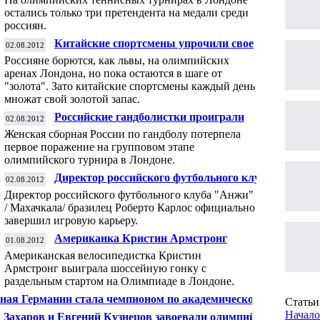
остались только три претендента на медали среди
россиян.
Китайские спортсмены упрочили свое
02.08.2012
лидерство после пятого дня Олимпийских
Россияне борются, как львы, на олимпийских
игр в Лондоне
аренах Лондона, но пока остаются в шаге от
"золота". Зато китайские спортсмены каждый день
множат свой золотой запас.
Российские гандболистки проиграли
02.08.2012
хорваткам на Олимпиаде
Женская сборная России по гандболу потерпела
первое поражение на групповом этапе
олимпийского турнира в Лондоне.
Директор российского футбольного клуба
02.08.2012
"Анжи" Роберто Карлос завершил
Директор российского футбольного клуба "Анжи"
игровую карьеру
/ Махачкала/ бразилец Роберто Карлос официально
завершил игровую карьеру.
Американка Кристин Армстронг
01.08.2012
выиграла шоссейную гонку с раздельным
Американская велосипедистка Кристин
стартом на Олимпиаде
Армстронг выиграла шоссейную гонку с
раздельным стартом на Олимпиаде в Лондоне.
ная Германии стала чемпионом по академической
Статьи 
ле в "восьмёрке" на Олимпиаде в Лондоне
Начало
 Захаров и Евгений Кузнецов завоевали олимпийское