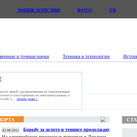
ЭНЦИКЛОПЕДИИ
ФОТО
ТВ
венные и точные науки
Техника и технологии
Истор
Т
ьность людей, организованная по определенным
состоит в сопоставлении их интеллектуальных и
стей, а ...
читать далее »
ПОРТА
СТА
Борьбу за золото в теннисе продолжают
02.08.2012
только Шарапова, Кириленко и Петрова
На олимпийских теннисных турнирах в Лондоне