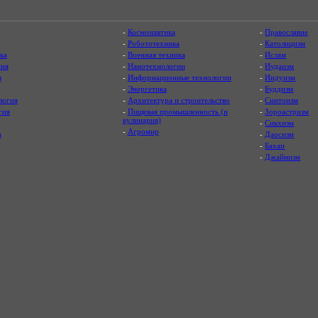
-
Космонавтика
-
Православие
-
Робототехника
-
Католицизм
ка
-
Военная техника
-
Ислам
ия
-
Нанотехнологии
-
Иудаизм
я
-
Информационные технологии
-
Индуизм
-
Энергетика
-
Буддизм
логия
-
Архитектура и строительство
-
Синтоизм
гия
-
Пищевая промышленность (и
-
Зороастризм
кулинария)
-
Сикхизм
-
Агромир
а
-
Даосизм
-
Бахаи
-
Джайнизм