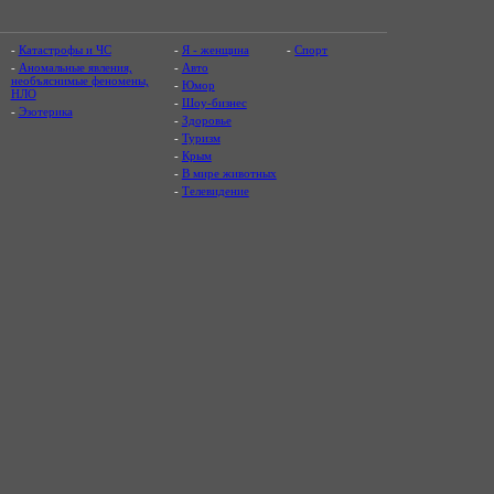
-
Катастрофы и ЧС
-
Я - женщина
-
Спорт
-
Аномальные явления,
-
Авто
необъяснимые феномены,
-
Юмор
НЛО
-
Шоу-бизнес
-
Эзотерика
-
Здоровье
-
Туризм
-
Крым
-
В мире животных
-
Телевидение