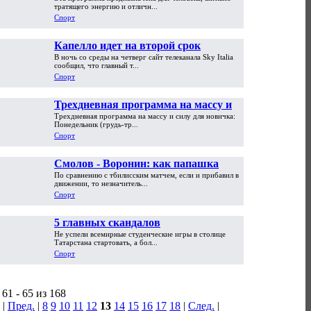
пикапера
тратящего энергию и отличн...
Спорт
Капелло идет на второй срок
В ночь со среды на четверг сайт телеканала Sky Italia
сообщил, что главный т...
Спорт
Трехдневная программа на массу и
Трехдневная программа на массу и силу для новичка:
силу для новичка
Понедельник (грудь-тр...
Спорт
Смолов - Воронин: как папашка
По сравнению с тбилисским матчем, если и прибавил в
сынка перебегал
движении, то незначитель...
Спорт
5 главных скандалов
Не успели всемирные студенческие игры в столице
Универсиады-2013 в Казани
Татарстана стартовать, а бол...
Спорт
61 - 65 из 168
|
Пред.
|
8
9
10
11
12
13
14
15
16
17
18
|
След.
|