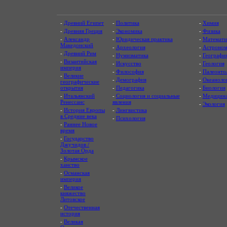
-
Древний Египет
-
Политика
-
Химия
-
Древняя Греция
-
Экономика
-
Физика
-
Александр
-
Юридическая практика
-
Математи
Македонский
-
Археология
-
Астроном
-
Древний Рим
-
Нумизматика
-
Географи
-
Византийская
-
Искусство
-
Геология
империя
-
Философия
-
Палеонто
-
Великие
-
Демография
-
Океаноло
географические
открытия
-
Педагогика
-
Биология
-
Итальянский
-
Социология и социальные
-
Медицин
Ренессанс
явления
-
Экология
-
История Европы
-
Лингвистика
в Средние века
-
Психология
-
Раннее Новое
время
-
Государство
Джучидов /
Золотая Орда
-
Крымское
ханство
-
Османская
империя
-
Великое
княжество
Литовское
-
Отечественная
история
-
Великая