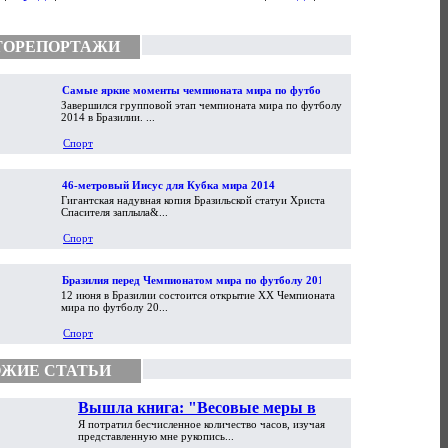
ТОРЕПОРТАЖИ
Самые яркие моменты чемпионата мира по футболу
Завершился групповой этап чемпионата мира по футболу
2014
2014 в Бразилии. ...
Спорт
46-метровый Иисус для Кубка мира 2014
Гигантская надувная копия Бразильской статуи Христа
Спасителя заплыла&...
Спорт
Бразилия перед Чемпионатом мира по футболу 2014
12 июня в Бразилии состоится открытие XX Чемпионата
мира по футболу 20...
Спорт
ЖИЕ СТАТЬИ
Вышла книга: "Весовые меры в
Я потратил бесчисленное количество часов, изучая
торговой практике Античности и
представленную мне рукопись...
Средневековья"